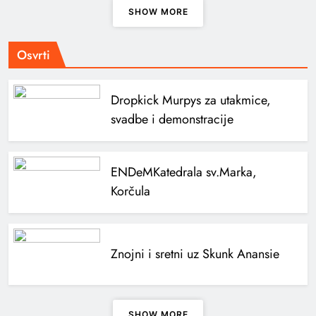
SHOW MORE
Osvrti
Dropkick Murpys za utakmice,
svadbe i demonstracije
ENDeM
Katedrala sv.Marka,
Korčula
Znojni i sretni uz Skunk Anansie
SHOW MORE