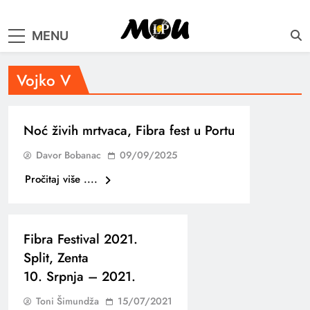
samo muzika i …..
MENU
Vojko V
Noć živih mrtvaca, Fibra fest u Portu
Davor Bobanac
09/09/2025
Pročitaj više ....
Fibra Festival 2021.
Split, Zenta
10. Srpnja – 2021.
Toni Šimundža
15/07/2021