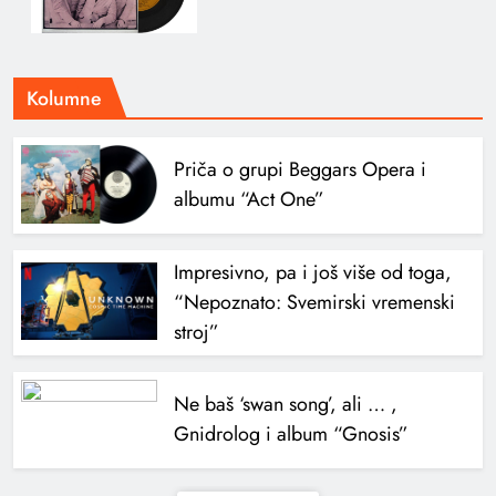
Kolumne
Priča o grupi Beggars Opera i
albumu “Act One”
Impresivno, pa i još više od toga,
“Nepoznato: Svemirski vremenski
stroj”
Ne baš ‘swan song’, ali … ,
Gnidrolog i album “Gnosis”