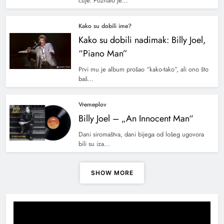
čuje. Poznato je…
Kako su dobili ime?
Kako su dobili nadimak: Billy Joel,
“Piano Man”
Prvi mu je album prošao “kako-tako”, ali ono što
baš…
Vremeplov
Billy Joel – „An Innocent Man“
Dani siromaštva, dani bijega od lošeg ugovora
bili su iza…
SHOW MORE