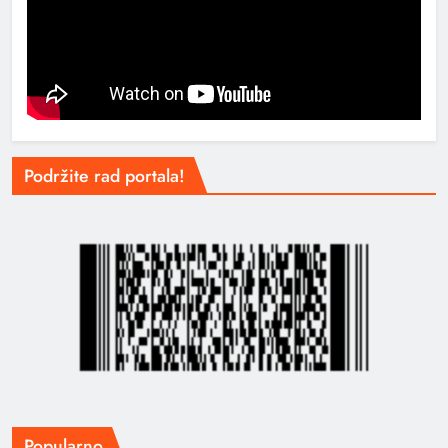
Podržite rad portala!
Popularno