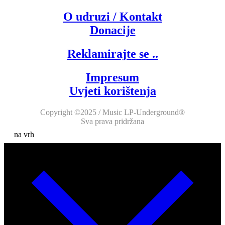
O udruzi / Kontakt
Donacije
Reklamirajte se ..
Impresum
Uvjeti korištenja
Copyright ©2025 / Music LP-Underground®
Sva prava pridržana
na vrh