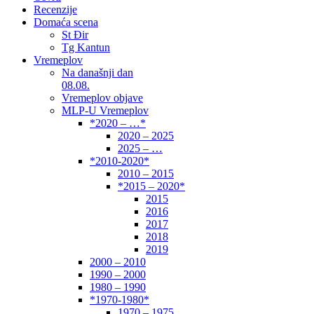
Recenzije
Domaća scena
St Đir
Tg Kantun
Vremeplov
Na današnji dan
08.08.
Vremeplov objave
MLP-U Vremeplov
*2020 – …*
2020 – 2025
2025 – …
*2010-2020*
2010 – 2015
*2015 – 2020*
2015
2016
2017
2018
2019
2000 – 2010
1990 – 2000
1980 – 1990
*1970-1980*
1970 – 1975