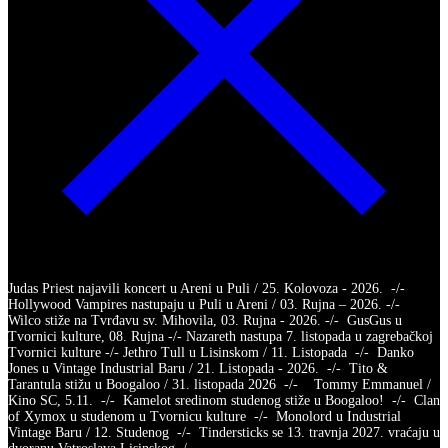
Judas Priest najavili koncert u Areni u Puli / 25. Kolovoza - 2026. -/-
Hollywood Vampires nastupaju u Puli u Areni / 03. Rujna – 2026. -/-
Wilco stiže na Tvrđavu sv. Mihovila, 03. Rujna - 2026. -/- GusGus u
Tvornici kulture, 08. Rujna -/- Nazareth nastupa 7. listopada u zagrebačkoj
Tvornici kulture -/- Jethro Tull u Lisinskom / 11. Listopada -/- Danko
Jones u Vintage Industrial Baru / 21. Listopada - 2026. -/- Tito &
Tarantula stižu u Boogaloo / 31. listopada 2026 -/- Tommy Emmanuel /
Kino SC, 5.11. -/- Kamelot sredinom studenog stiže u Boogaloo! -/- Clan
of Xymox u studenom u Tvornicu kulture -/- Monolord u Industrial
Vintage Baru / 12. Studenog -/- Tindersticks se 13. travnja 2027. vraćaju u