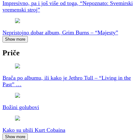
Impresivno, pa i još više od toga, “Nepoznato: Svemirski
vremenski stroj”
Nepristojno dobar album, Grim Burns – “Majesty”
Show more
Priče
Brača po albumu, ili kako je Jethro Tull – “Living in the
Past” …
Božini golubovi
Kako su ubili Kurt Cobaina
Show more