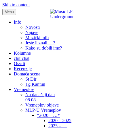
Skip to content
Menu
samo muzika i …..
Info
Novosti
Najave
Muzički info
Jeste li znali …?
Kako su dobili ime?
Kolumne
chit-chat
Osvrti
Recenzije
Domaća scena
St Đir
Tg Kantun
Vremeplov
Na današnji dan
08.08.
Vremeplov objave
MLP-U Vremeplov
*2020 – …*
2020 – 2025
2025 – …