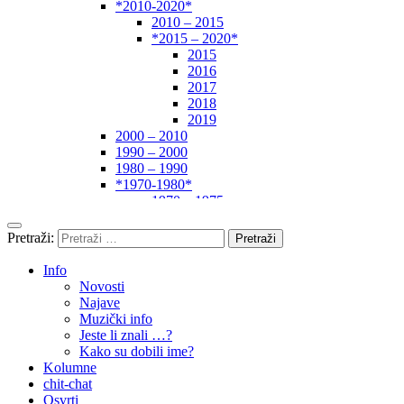
*2010-2020*
2010 – 2015
*2015 – 2020*
2015
2016
2017
2018
2019
2000 – 2010
1990 – 2000
1980 – 1990
*1970-1980*
1970 – 1975
1975 – 1980
1960 – 1970
Pretraži:
1950 – 1960
… – 1950
Info
Autori
Novosti
Najave
Muzički info
Jeste li znali …?
Kako su dobili ime?
Kolumne
chit-chat
Osvrti