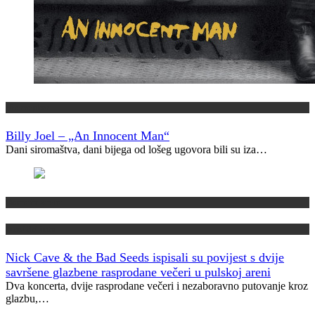
Vremeplov
Billy Joel – „An Innocent Man“
Dani siromaštva, dani bijega od lošeg ugovora bili su iza…
Domaća scena
Muzički info
Nick Cave & the Bad Seeds ispisali su povijest s dvije
savršene glazbene rasprodane večeri u pulskoj areni
Dva koncerta, dvije rasprodane večeri i nezaboravno putovanje kroz
glazbu,…