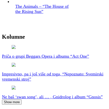
The Animals – “The House of
the Rising Sun”
Kolumne
Priča o grupi Beggars Opera i albumu “Act One”
Impresivno, pa i još više od toga, “Nepoznato: Svemirski
vremenski stroj”
Ne baš ‘swan song’, ali … , Gnidrolog i album “Gnosis”
Show more