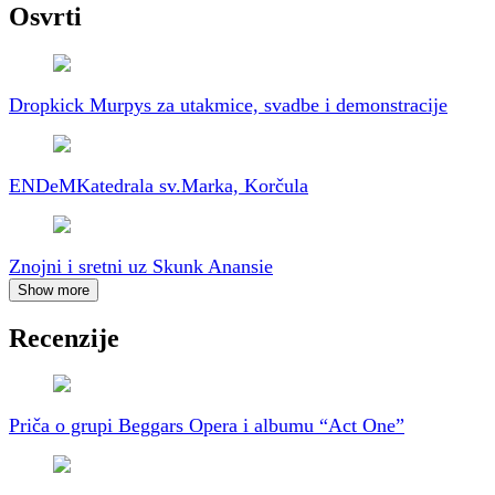
Osvrti
Dropkick Murpys za utakmice, svadbe i demonstracije
ENDeM
Katedrala sv.Marka, Korčula
Znojni i sretni uz Skunk Anansie
Show more
Recenzije
Priča o grupi Beggars Opera i albumu “Act One”