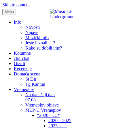
Skip to content
Menu
samo muzika i …..
Info
Novosti
Najave
Muzički info
Jeste li znali …?
Kako su dobili ime?
Kolumne
chit-chat
Osvrti
Recenzije
Domaća scena
St Đir
Tg Kantun
Vremeplov
Na današnji dan
07.08.
Vremeplov objave
MLP-U Vremeplov
*2020 – …*
2020 – 2025
2025 – …