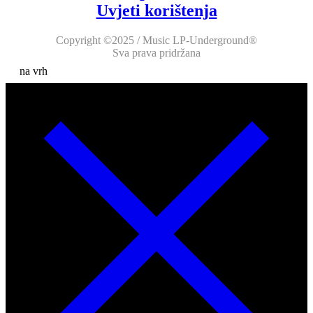
Uvjeti korištenja
Copyright ©2025 / Music LP-Underground®
Sva prava pridržana
na vrh