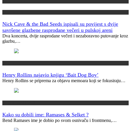
Domaća scena
Muzički info
Nick Cave & the Bad Seeds ispisali su povijest s dvije
savršene glazbene rasprodane večeri u pulskoj areni
Dva koncerta, dvije rasprodane večeri i nezaboravno putovanje kroz
glazbu,…
Najave
Henry Rollins najavio knjigu ‘Bait Dog Boy’
Henry Rollins se priprema za objavu memoara koji se fokusiraju…
Kako su dobili ime?
Kako su dobili ime: Ramases & Selket ?
Bend Ramases ime je dobio po svom osnivaču i frontmenu,…