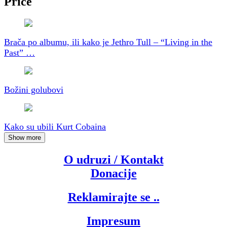
Priče
Brača po albumu, ili kako je Jethro Tull – “Living in the
Past” …
Božini golubovi
Kako su ubili Kurt Cobaina
Show more
O udruzi / Kontakt
Donacije
Reklamirajte se ..
Impresum