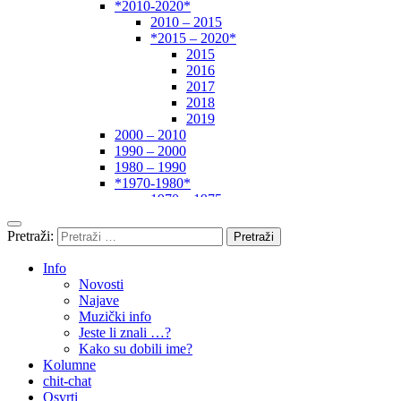
*2010-2020*
2010 – 2015
*2015 – 2020*
2015
2016
2017
2018
2019
2000 – 2010
1990 – 2000
1980 – 1990
*1970-1980*
1970 – 1975
1975 – 1980
1960 – 1970
Pretraži:
1950 – 1960
… – 1950
Info
Autori
Novosti
Najave
Muzički info
Jeste li znali …?
Kako su dobili ime?
Kolumne
chit-chat
Osvrti