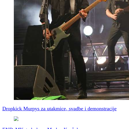
Dropkick Murpys za utakmice, svadbe i demonstracije