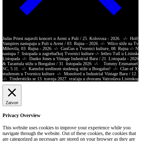
Judas Priest najavili koncert u Areni u Puli / 25. Kolovoza - 2026. -/- Holl
Vampires nastupaju u Puli u Areni / 03. Rujna – 2026. -/- Wilco stiže na Tvr
Mihovila, 03. Rujna - 2026. -/- GusGus u Tvornici kulture, 08. Rujna -/- Na
nastupa 7. listopada u zagrebačkoj Tvornici kulture -/- Jethro Tull u Lisinsko
Listopada -/- Danko Jones u Vintage Industrial Baru / 21. Listopada - 2026.
& Tarantula stižu u Boogaloo / 31. listopada 2026 -/- Tommy Emmanuel /
SC, 5.11. -/- Kamelot sredinom studenog stiže u Boogaloo! -/- Clan of X
studenom u Tvornicu kulture -/- Monolord u Industrial Vintage Baru / 12.
-/- Tindersticks se 13. travnja 2027. vraćaju u dvoranu Vatroslava Lisins
Zatvori
Privacy Overview
This website uses cookies to improve your experience while you
navigate through the website. Out of these cookies, the cookies that
are categorized as necessary are stored on your browser as they are