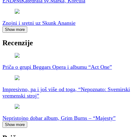
ENDeM
Katedrala sv.Marka, Korčula
Znojni i sretni uz Skunk Anansie
Show more
Recenzije
Priča o grupi Beggars Opera i albumu “Act One”
Impresivno, pa i još više od toga, “Nepoznato: Svemirski
vremenski stroj”
Nepristojno dobar album, Grim Burns – “Majesty”
Show more