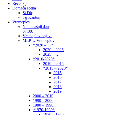
Recenzije
Domaća scena
St Đir
Tg Kantun
Vremeplov
Na današnji dan
07.08.
Vremeplov objave
MLP-U Vremeplov
*2020 – …*
2020 – 2025
2025 – …
*2010-2020*
2010 – 2015
*2015 – 2020*
2015
2016
2017
2018
2019
2000 – 2010
1990 – 2000
1980 – 1990
*1970-1980*
1970 – 1975