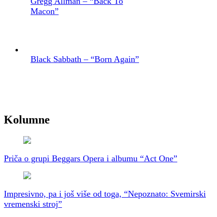
Gregg Allman – “Back To
Macon”
Black Sabbath – “Born Again”
Kolumne
Priča o grupi Beggars Opera i albumu “Act One”
Impresivno, pa i još više od toga, “Nepoznato: Svemirski
vremenski stroj”