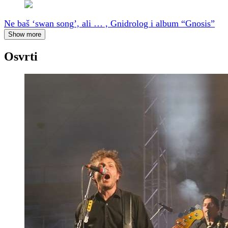
Ne baš ‘swan song’, ali … , Gnidrolog i album “Gnosis”
Show more
Osvrti