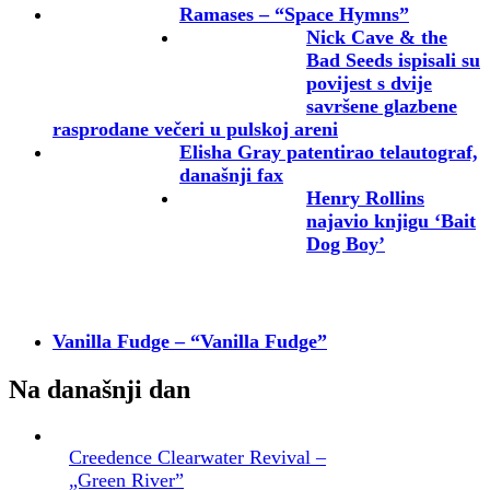
Ramases – “Space Hymns”
Nick Cave & the
Bad Seeds ispisali su
povijest s dvije
savršene glazbene
rasprodane večeri u pulskoj areni
Elisha Gray patentirao telautograf,
današnji fax
Henry Rollins
najavio knjigu ‘Bait
Dog Boy’
Vanilla Fudge – “Vanilla Fudge”
Na današnji dan
Creedence Clearwater Revival –
„Green River”