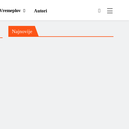
Vremeplov
Autori
Najnovije
Domaća scena
Muzički info
Nick Cave & the Bad Seeds
ispisali su povijest s dvije
savršene glazbene rasprodane
večeri u pulskoj areni