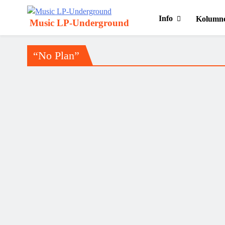
Info
Kolumn
Music LP-Underground
samo muzika i …..
“No Plan”
David Bowie – “No Plan”
Jerko Jakšić
08/01/2024
Pročitaj više ....