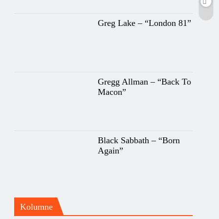
Greg Lake – “London 81”
Gregg Allman – “Back To
Macon”
Black Sabbath – “Born
Again”
Kolumne