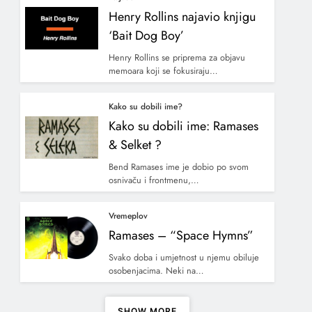
Henry Rollins najavio knjigu
‘Bait Dog Boy’
Henry Rollins se priprema za objavu
memoara koji se fokusiraju…
Kako su dobili ime?
Kako su dobili ime: Ramases
& Selket ?
Bend Ramases ime je dobio po svom
osnivaču i frontmenu,…
Vremeplov
Ramases – “Space Hymns”
Svako doba i umjetnost u njemu obiluje
osobenjacima. Neki na…
SHOW MORE