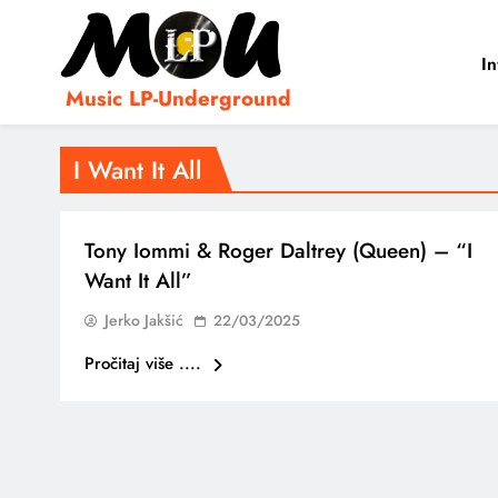
In
Music LP-Underground
samo muzika i …..
I Want It All
Tony Iommi & Roger Daltrey (Queen) – “I
Want It All”
Jerko Jakšić
22/03/2025
Pročitaj više ....