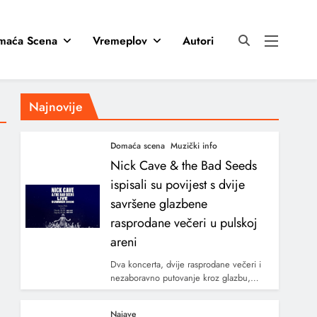
maća Scena
Vremeplov
Autori
Najnovije
Domaća scena
Muzički info
Nick Cave & the Bad Seeds
ispisali su povijest s dvije
savršene glazbene
rasprodane večeri u pulskoj
areni
Dva koncerta, dvije rasprodane večeri i
nezaboravno putovanje kroz glazbu,…
Najave