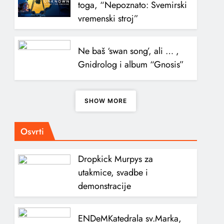
toga, “Nepoznato: Svemirski
vremenski stroj”
Ne baš ‘swan song’, ali … ,
Gnidrolog i album “Gnosis”
SHOW MORE
Osvrti
Dropkick Murpys za
utakmice, svadbe i
demonstracije
ENDeM
Katedrala sv.Marka,