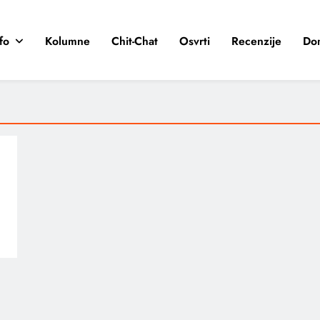
fo
Kolumne
Chit-Chat
Osvrti
Recenzije
Do