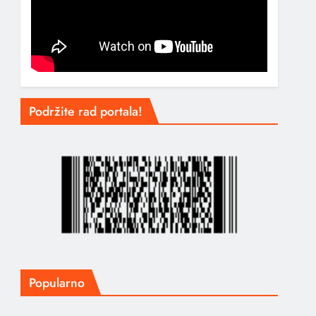
Podržite rad portala!
Popularno