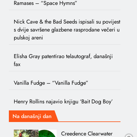
Ramases – “Space Hymns”
Nick Cave & the Bad Seeds ispisali su povijest
s dvije savršene glazbene rasprodane večeri u
pulskoj areni
Elisha Gray patentirao telautograf, današnji
fax
Vanilla Fudge – “Vanilla Fudge”
Henry Rollins najavio knjigu ‘Bait Dog Boy’
Na današnji dan
Creedence Clearwater