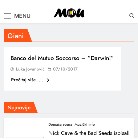
samo muzika i …..
MENU
Giani
Banco del Mutuo Soccorso – “Darwin!”
Luka Jovanović
07/10/2017
Pročitaj više ....
Najnovije
Domaća scena
Muzički info
Nick Cave & the Bad Seeds ispisali