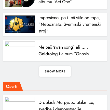
albumu “Act One”
Impresivno, pa i još više od toga,
“Nepoznato: Svemirski vremenski
stroj”
Ne baš ‘swan song’, ali … ,
Gnidrolog i album “Gnosis”
SHOW MORE
Osvrti
Dropkick Murpys za utakmice,
svadbe i demonstracije