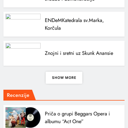
ENDeM
Katedrala sv.Marka,
Korčula
Znojni i sretni uz Skunk Anansie
SHOW MORE
Recenzije
Priča o grupi Beggars Opera i
albumu “Act One”