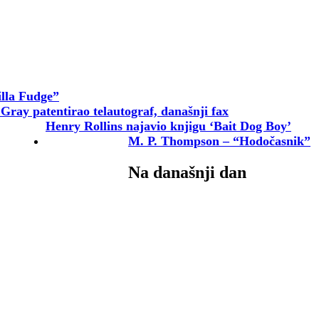
illa Fudge”
 Gray patentirao telautograf, današnji fax
Henry Rollins najavio knjigu ‘Bait Dog Boy’
M. P. Thompson – “Hodočasnik”
Na današnji dan