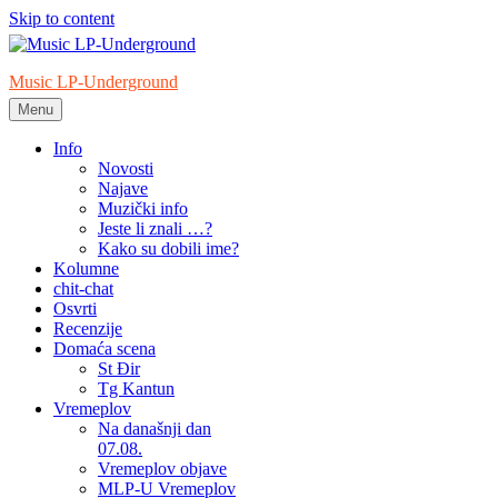
Skip to content
Music LP-Underground
Menu
samo muzika i …..
Info
Novosti
Najave
Muzički info
Jeste li znali …?
Kako su dobili ime?
Kolumne
chit-chat
Osvrti
Recenzije
Domaća scena
St Đir
Tg Kantun
Vremeplov
Na današnji dan
07.08.
Vremeplov objave
MLP-U Vremeplov