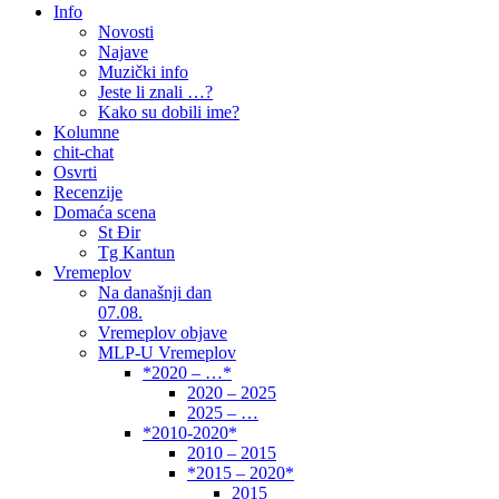
Info
Novosti
Najave
Muzički info
Jeste li znali …?
Kako su dobili ime?
Kolumne
chit-chat
Osvrti
Recenzije
Domaća scena
St Đir
Tg Kantun
Vremeplov
Na današnji dan
07.08.
Vremeplov objave
MLP-U Vremeplov
*2020 – …*
2020 – 2025
2025 – …
*2010-2020*
2010 – 2015
*2015 – 2020*
2015