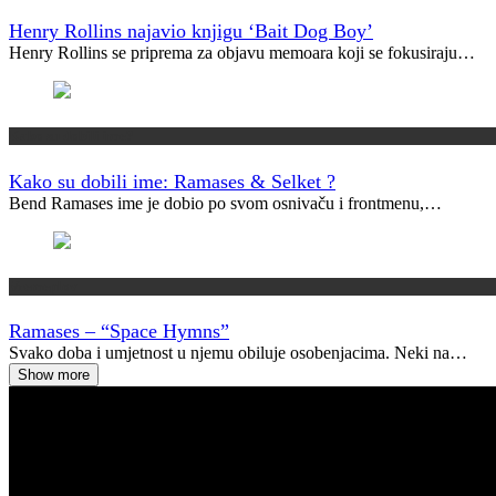
Henry Rollins najavio knjigu ‘Bait Dog Boy’
Henry Rollins se priprema za objavu memoara koji se fokusiraju…
Kako su dobili ime?
Kako su dobili ime: Ramases & Selket ?
Bend Ramases ime je dobio po svom osnivaču i frontmenu,…
Vremeplov
Ramases – “Space Hymns”
Svako doba i umjetnost u njemu obiluje osobenjacima. Neki na…
Show more