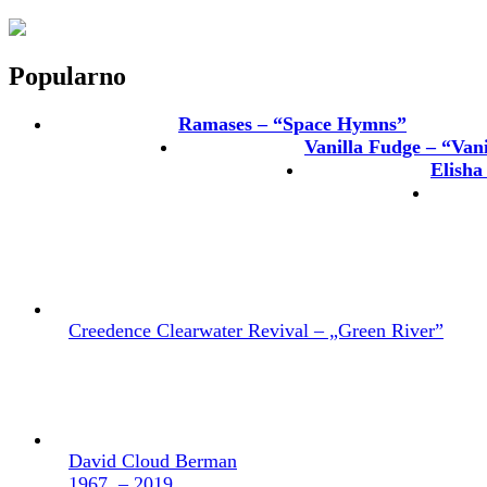
Popularno
Ramases – “Space Hymns”
Vanilla Fudge – “Van
Elisha
Creedence Clearwater Revival – „Green River”
David Cloud Berman
1967. – 2019.