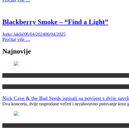
Blackberry Smoke – “Find a Light”
Jerko Jakšić
06/04/2024
06/04/2025
Pročitaj više ....
Najnovije
Domaća scena
Muzički info
Nick Cave & the Bad Seeds ispisali su povijest s dvije savr
Dva koncerta, dvije rasprodane večeri i nezaboravno putovanje kroz
Najave