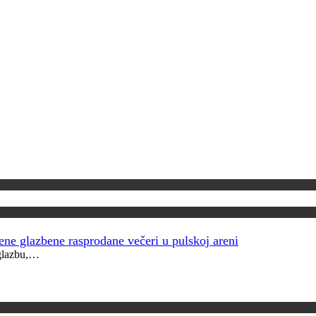
šene glazbene rasprodane večeri u pulskoj areni
 glazbu,…