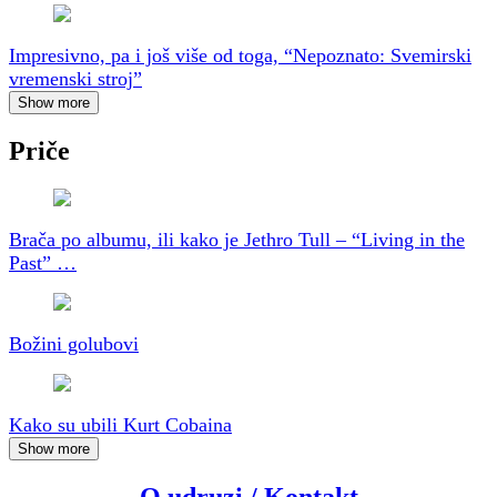
Impresivno, pa i još više od toga, “Nepoznato: Svemirski
vremenski stroj”
Show more
Priče
Brača po albumu, ili kako je Jethro Tull – “Living in the
Past” …
Božini golubovi
Kako su ubili Kurt Cobaina
Show more