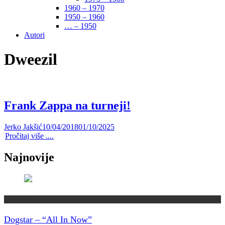
1960 – 1970
1950 – 1960
… – 1950
Autori
Dweezil
Frank Zappa na turneji!
Jerko Jakšić
10/04/2018
01/10/2025
Pročitaj više ....
Najnovije
Recenzije
Dogstar – “All In Now”