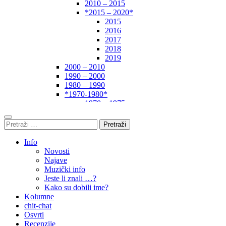
2010 – 2015
*2015 – 2020*
2015
2016
2017
2018
2019
2000 – 2010
1990 – 2000
1980 – 1990
*1970-1980*
1970 – 1975
1975 – 1980
1960 – 1970
1950 – 1960
… – 1950
Info
Autori
Novosti
Najave
Muzički info
Jeste li znali …?
Kako su dobili ime?
Kolumne
chit-chat
Osvrti
Recenzije