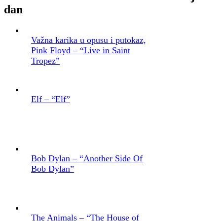
dan
Važna karika u opusu i putokaz,
Pink Floyd – “Live in Saint
Tropez”
Elf – “Elf”
Bob Dylan – “Another Side Of
Bob Dylan”
The Animals – “The House of