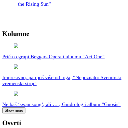
the Rising Sun”
Kolumne
Priča o grupi Beggars Opera i albumu “Act One”
Impresivno, pa i još više od toga, “Nepoznato: Svemirski
vremenski stroj”
Ne baš ‘swan song’, ali … , Gnidrolog i album “Gnosis”
Show more
Osvrti