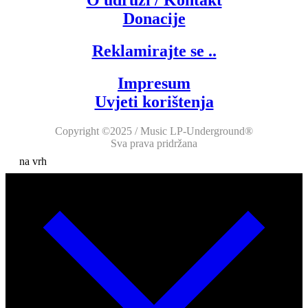
O udruzi / Kontakt
Donacije
Reklamirajte se ..
Impresum
Uvjeti korištenja
Copyright ©2025 / Music LP-Underground®
Sva prava pridržana
na vrh