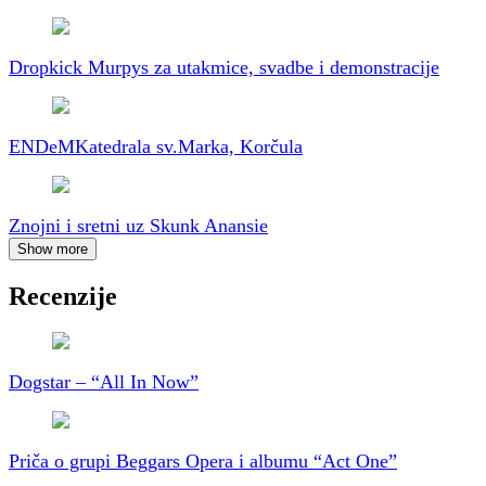
Dropkick Murpys za utakmice, svadbe i demonstracije
ENDeM
Katedrala sv.Marka, Korčula
Znojni i sretni uz Skunk Anansie
Show more
Recenzije
Dogstar – “All In Now”
Priča o grupi Beggars Opera i albumu “Act One”