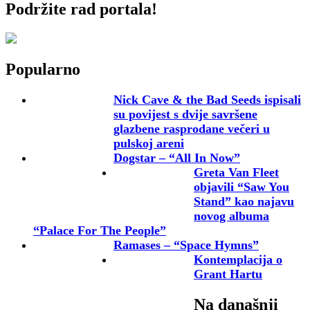
Podržite rad portala!
Popularno
Nick Cave & the Bad Seeds ispisali
su povijest s dvije savršene
glazbene rasprodane večeri u
pulskoj areni
Dogstar – “All In Now”
Greta Van Fleet
objavili “Saw You
Stand” kao najavu
novog albuma
“Palace For The People”
Ramases – “Space Hymns”
Kontemplacija o
Grant Hartu
Na današnji