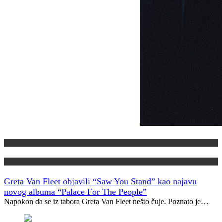
Najave
Novosti
Greta Van Fleet objavili “Saw You Stand” kao najavu
novog albuma “Palace For The People”
Napokon da se iz tabora Greta Van Fleet nešto čuje. Poznato je…