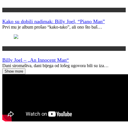
Kako su dobili ime?
Kako su dobili nadimak: Billy Joel, “Piano Man”
Prvi mu je album prošao “kako-tako”, ali ono što baš…
Vremeplov
Billy Joel – „An Innocent Man“
Dani siromaštva, dani bijega od lošeg ugovora bili su iza…
Show more