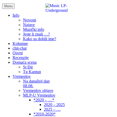
Menu
samo muzika i …..
Info
Novosti
Najave
Muzički info
Jeste li znali …?
Kako su dobili ime?
Kolumne
chit-chat
Osvrti
Recenzije
Domaća scena
St Đir
Tg Kantun
Vremeplov
Na današnji dan
08.08.
Vremeplov objave
MLP-U Vremeplov
*2020 – …*
2020 – 2025
2025 – …
*2010-2020*