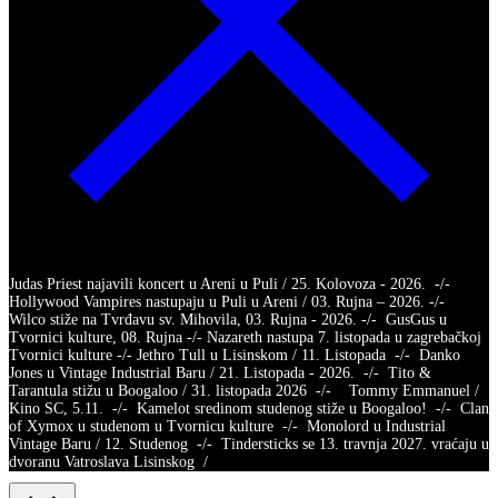
Judas Priest najavili koncert u Areni u Puli / 25. Kolovoza - 2026. -/-
Hollywood Vampires nastupaju u Puli u Areni / 03. Rujna – 2026. -/-
Wilco stiže na Tvrđavu sv. Mihovila, 03. Rujna - 2026. -/- GusGus u
Tvornici kulture, 08. Rujna -/- Nazareth nastupa 7. listopada u zagrebačkoj
Tvornici kulture -/- Jethro Tull u Lisinskom / 11. Listopada -/- Danko
Jones u Vintage Industrial Baru / 21. Listopada - 2026. -/- Tito &
Tarantula stižu u Boogaloo / 31. listopada 2026 -/- Tommy Emmanuel /
Kino SC, 5.11. -/- Kamelot sredinom studenog stiže u Boogaloo! -/- Clan
of Xymox u studenom u Tvornicu kulture -/- Monolord u Industrial
Vintage Baru / 12. Studenog -/- Tindersticks se 13. travnja 2027. vraćaju u
dvoranu Vatroslava Lisinskog /