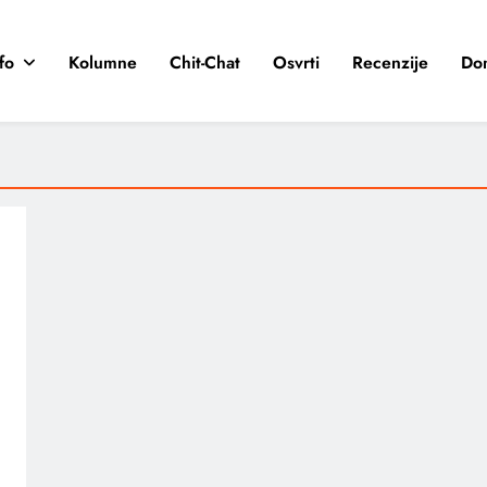
fo
Kolumne
Chit-Chat
Osvrti
Recenzije
Do