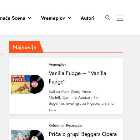
maća Scena
Vremeplov
Autori
Najnovije
Vremeplov
Vanilla Fudge – “Vanilla
Fudge”
Kad su Mark Stein, Vince
Martell, Carmine Appice i Tim
Bogert osnovali grupu Pigeon, u startu
su…
Kolumne
Recenzije
Priča o grupi Beggars Opera