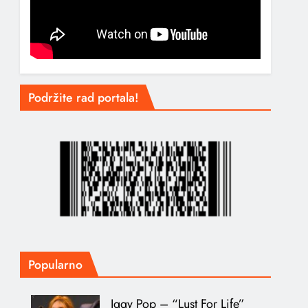
Podržite rad portala!
Popularno
Iggy Pop – “Lust For Life”