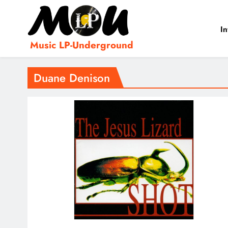
In
Music LP-Underground
samo muzika i …..
Duane Denison