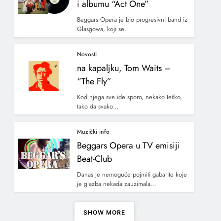
i albumu “Act One”
Beggars Opera je bio progresivni band iz
Glasgowa, koji se…
Novosti
na kapaljku, Tom Waits –
“The Fly”
Kod njega sve ide sporo, nekako teško,
tako da svako…
Muzički info
Beggars Opera u TV emisiji
Beat-Club
Danas je nemoguće pojmiti gabarite koje
je glazba nekada zauzimala…
SHOW MORE