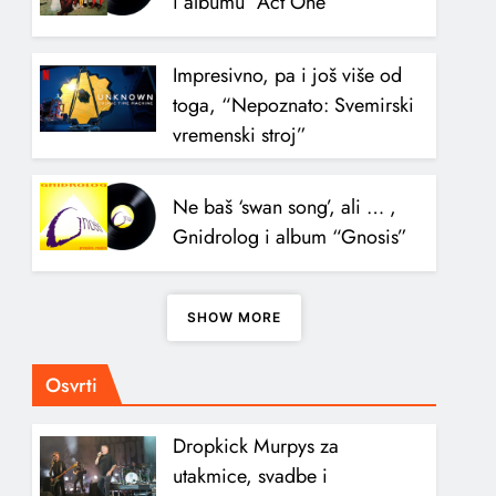
i albumu “Act One”
Impresivno, pa i još više od
toga, “Nepoznato: Svemirski
vremenski stroj”
Ne baš ‘swan song’, ali … ,
Gnidrolog i album “Gnosis”
SHOW MORE
Osvrti
Dropkick Murpys za
utakmice, svadbe i