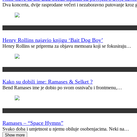
Dva koncerta, dvije rasprodane večeri i nezaboravno putovanje kroz
Najave
Henry Rollins najavio knjigu ‘Bait Dog Boy’
Henry Rollins se priprema za objavu memoara koji se fokusiraju…
Kako su dobili ime?
Kako su dobili ime: Ramases & Selket ?
Bend Ramases ime je dobio po svom osnivaču i frontmenu,…
Vremeplov
Ramases – “Space Hymns”
Svako doba i umjetnost u njemu obiluje osobenjacima. Neki na…
Show more