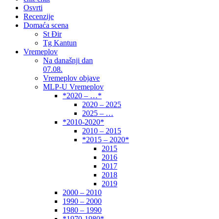
Osvrti
Recenzije
Domaća scena
St Đir
Tg Kantun
Vremeplov
Na današnji dan
07.08.
Vremeplov objave
MLP-U Vremeplov
*2020 – …*
2020 – 2025
2025 – …
*2010-2020*
2010 – 2015
*2015 – 2020*
2015
2016
2017
2018
2019
2000 – 2010
1990 – 2000
1980 – 1990
*1970-1980*