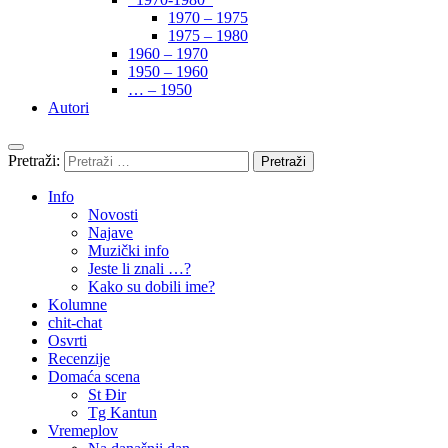
1970 – 1975
1975 – 1980
1960 – 1970
1950 – 1960
… – 1950
Autori
Pretraži:
Info
Novosti
Najave
Muzički info
Jeste li znali …?
Kako su dobili ime?
Kolumne
chit-chat
Osvrti
Recenzije
Domaća scena
St Đir
Tg Kantun
Vremeplov