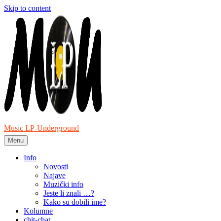
Skip to content
Music LP-Underground
Menu
samo muzika i …..
Info
Novosti
Najave
Muzički info
Jeste li znali …?
Kako su dobili ime?
Kolumne
chit-chat