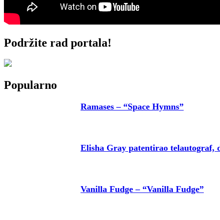
Podržite rad portala!
Popularno
Ramases – “Space Hymns”
Elisha Gray patentirao telautograf, 
Vanilla Fudge – “Vanilla Fudge”