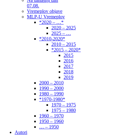
Na današnji dan
07.08.
Vremeplov objave
MLP-U Vremeplov
*2020 – …*
2020 – 2025
2025 – …
*2010-2020*
2010 – 2015
*2015 – 2020*
2015
2016
2017
2018
2019
2000 – 2010
1990 – 2000
1980 – 1990
*1970-1980*
1970 – 1975
1975 – 1980
1960 – 1970
1950 – 1960
… – 1950
Autori