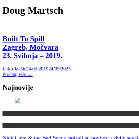
Doug Martsch
Built To Spill
Zagreb, Močvara
23. Svibnja – 2019.
Jerko Jakšić
24/05/2019
24/05/2025
Pročitaj više ....
Najnovije
Domaća scena
Muzički info
Nick Cave & the Bad Seeds ispisali su povijest s dvije savr