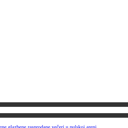
šene glazbene rasprodane večeri u pulskoj areni