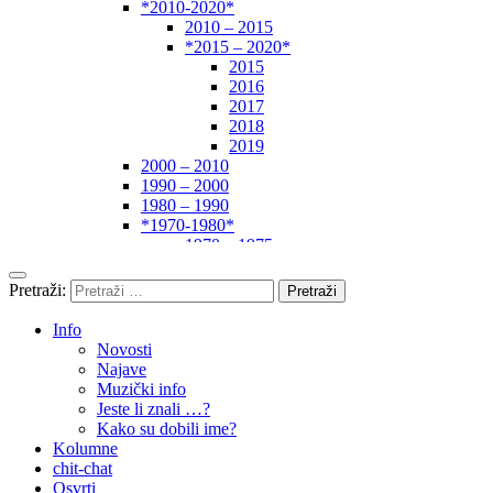
*2010-2020*
2010 – 2015
*2015 – 2020*
2015
2016
2017
2018
2019
2000 – 2010
1990 – 2000
1980 – 1990
*1970-1980*
1970 – 1975
1975 – 1980
1960 – 1970
Pretraži:
1950 – 1960
… – 1950
Info
Autori
Novosti
Najave
Muzički info
Jeste li znali …?
Kako su dobili ime?
Kolumne
chit-chat
Osvrti