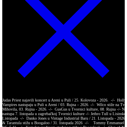
Judas Priest najavili koncert u Areni u Puli / 25. Kolovoza - 2026. -/- Holl
Vampires nastupaju u Puli u Areni / 03. Rujna – 2026. -/- Wilco stiže na Tvr
Mihovila, 03. Rujna - 2026. -/- GusGus u Tvornici kulture, 08. Rujna -/- Na
nastupa 7. listopada u zagrebačkoj Tvornici kulture -/- Jethro Tull u Lisinsko
Listopada -/- Danko Jones u Vintage Industrial Baru / 21. Listopada - 2026.
& Tarantula stižu u Boogaloo / 31. listopada 2026 -/- Tommy Emmanuel /