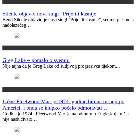
Novo
Silente objavio novi singl “Prije ili kasnije”
Bend Silente objavio je novi singl “Prije ili kasnije”, sedmu pjesmu s
nadolazećeg…
Muzički info
Greg Lake – pomalo o svemu!
Nije tajna da je Greg Lake od šutljivog progresivca tijekom…
Jeste li znali?
Lažni Fleetwood Mac je 1974. godine bio na turneji po
Americi, i onda se klupko počelo odmotavati …
Godina je 1974., Fleetwood Mac je na odmoru u Engleskoj i ništa
nije naslućivalo…