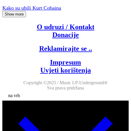
Kako su ubili Kurt Cobaina
Show more
O udruzi / Kontakt
Donacije
Reklamirajte se ..
Impresum
Uvjeti korištenja
Copyright ©2025 / Music LP-Underground®
Sva prava pridržana
na vrh