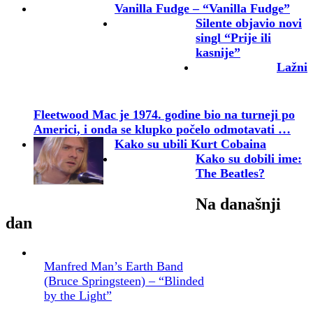
Vanilla Fudge – “Vanilla Fudge”
Silente objavio novi
singl “Prije ili
kasnije”
Lažni
Fleetwood Mac je 1974. godine bio na turneji po
Americi, i onda se klupko počelo odmotavati …
Kako su ubili Kurt Cobaina
Kako su dobili ime:
The Beatles?
Na današnji
dan
Manfred Man’s Earth Band
(Bruce Springsteen) – “Blinded
by the Light”