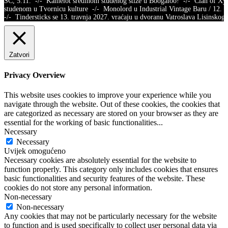
SC, 5.11. -/- Kamelot sredinom studenog stiže u Boogaloo! -/- Clan of X
studenom u Tvornicu kulture -/- Monolord u Industrial Vintage Baru / 12.
-/- Tindersticks se 13. travnja 2027. vraćaju u dvoranu Vatroslava Lisins
Zatvori
Privacy Overview
This website uses cookies to improve your experience while you
navigate through the website. Out of these cookies, the cookies that
are categorized as necessary are stored on your browser as they are
essential for the working of basic functionalities
...
Necessary
Necessary
Uvijek omogućeno
Necessary cookies are absolutely essential for the website to
function properly. This category only includes cookies that ensures
basic functionalities and security features of the website. These
cookies do not store any personal information.
Non-necessary
Non-necessary
Any cookies that may not be particularly necessary for the website
to function and is used specifically to collect user personal data via