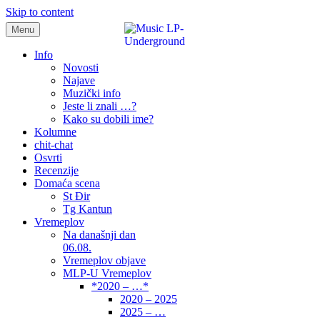
Skip to content
Menu
samo muzika i …..
Info
Novosti
Najave
Muzički info
Jeste li znali …?
Kako su dobili ime?
Kolumne
chit-chat
Osvrti
Recenzije
Domaća scena
St Đir
Tg Kantun
Vremeplov
Na današnji dan
06.08.
Vremeplov objave
MLP-U Vremeplov
*2020 – …*
2020 – 2025
2025 – …