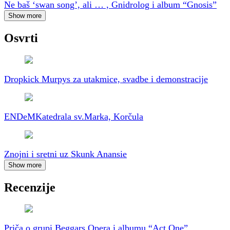
Ne baš ‘swan song’, ali … , Gnidrolog i album “Gnosis”
Show more
Osvrti
Dropkick Murpys za utakmice, svadbe i demonstracije
ENDeM
Katedrala sv.Marka, Korčula
Znojni i sretni uz Skunk Anansie
Show more
Recenzije
Priča o grupi Beggars Opera i albumu “Act One”