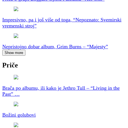
Impresivno, pa i još više od toga, “Nepoznato: Svemirski
vremenski stroj”
Nepristojno dobar album, Grim Burns – “Majesty”
Show more
Priče
Brača po albumu, ili kako je Jethro Tull – “Living in the
Past” …
Božini golubovi