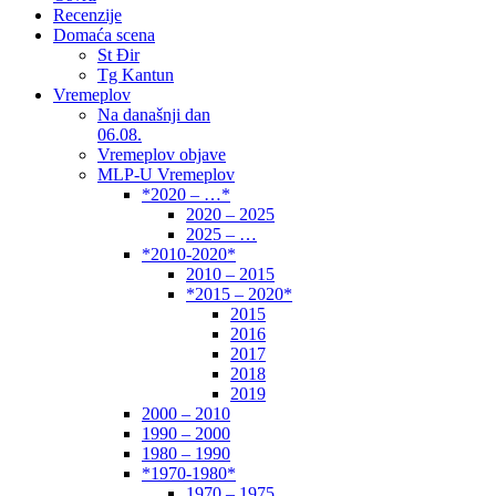
Recenzije
Domaća scena
St Đir
Tg Kantun
Vremeplov
Na današnji dan
06.08.
Vremeplov objave
MLP-U Vremeplov
*2020 – …*
2020 – 2025
2025 – …
*2010-2020*
2010 – 2015
*2015 – 2020*
2015
2016
2017
2018
2019
2000 – 2010
1990 – 2000
1980 – 1990
*1970-1980*
1970 – 1975