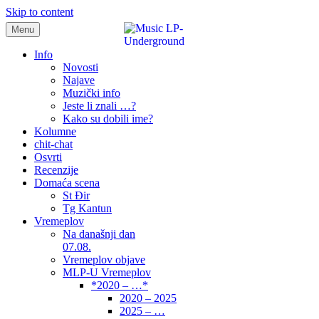
Skip to content
Menu
samo muzika i …..
Info
Novosti
Najave
Muzički info
Jeste li znali …?
Kako su dobili ime?
Kolumne
chit-chat
Osvrti
Recenzije
Domaća scena
St Đir
Tg Kantun
Vremeplov
Na današnji dan
07.08.
Vremeplov objave
MLP-U Vremeplov
*2020 – …*
2020 – 2025
2025 – …