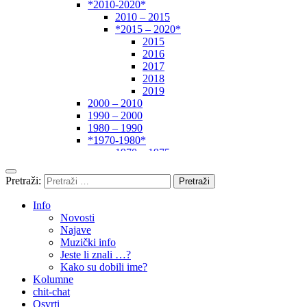
*2010-2020*
2010 – 2015
*2015 – 2020*
2015
2016
2017
2018
2019
2000 – 2010
1990 – 2000
1980 – 1990
*1970-1980*
1970 – 1975
1975 – 1980
1960 – 1970
Pretraži:
1950 – 1960
… – 1950
Info
Autori
Novosti
Najave
Muzički info
Jeste li znali …?
Kako su dobili ime?
Kolumne
chit-chat
Osvrti