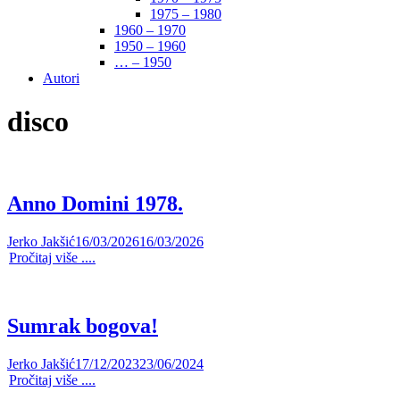
1975 – 1980
1960 – 1970
1950 – 1960
… – 1950
Autori
disco
Anno Domini 1978.
Jerko Jakšić
16/03/2026
16/03/2026
Pročitaj više ....
Sumrak bogova!
Jerko Jakšić
17/12/2023
23/06/2024
Pročitaj više ....