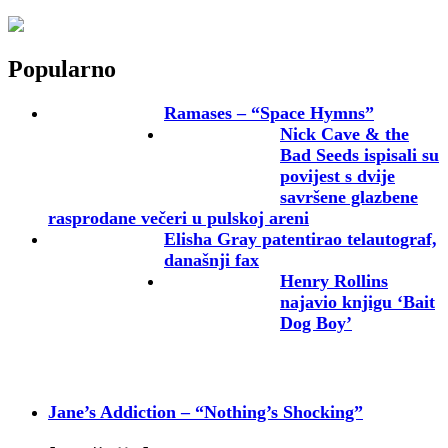
Popularno
Ramases – “Space Hymns”
Nick Cave & the
Bad Seeds ispisali su
povijest s dvije
savršene glazbene
rasprodane večeri u pulskoj areni
Elisha Gray patentirao telautograf,
današnji fax
Henry Rollins
najavio knjigu ‘Bait
Dog Boy’
Jane’s Addiction – “Nothing’s Shocking”