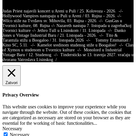
Judas Priest najavili koncert u Areni u Puli / 25. Kolovoza - 2026. -/-
Hollywood Vampires nastupaju u Puli u Areni / 03. Rujna – 2026. -/-
Wilco stiže na Tvrđavu sv. Mihovila, 03. Rujna - 2026. -/- GusGus u
Tvornici kulture, 08. Rujna -/- Nazareth nastupa 7. listopada u zagrebačkoj
Tvornici kulture -/- Jethro Tull u Lisinskom / 11. Listopada -/- Danko
Jones u Vintage Industrial Baru / 21. Listopada - 2026. -/- Tito &
Tarantula stižu u Boogaloo / 31. listopada 2026 -/- Tommy Emmanuel /
Kino SC, 5.11. -/- Kamelot sredinom studenog stiže u Boogaloo! -/- Clan
of Xymox u studenom u Tvornicu kulture -/- Monolord u Industrial
Vintage Baru / 12. Studenog -/- Tindersticks se 13. travnja 2027. vraćaju u
dvoranu Vatroslava Lisinskog /
Zatvori
Privacy Overview
This website uses cookies to improve your experience while you
navigate through the website. Out of these cookies, the cookies that
are categorized as necessary are stored on your browser as they are
essential for the working of basic functionalities
...
Necessary
Necessary