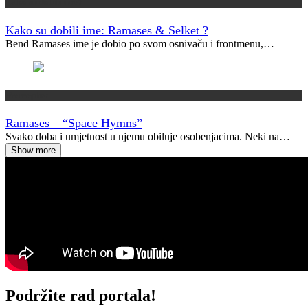
Kako su dobili ime?
Kako su dobili ime: Ramases & Selket ?
Bend Ramases ime je dobio po svom osnivaču i frontmenu,…
Vremeplov
Ramases – “Space Hymns”
Svako doba i umjetnost u njemu obiluje osobenjacima. Neki na…
Show more
Podržite rad portala!