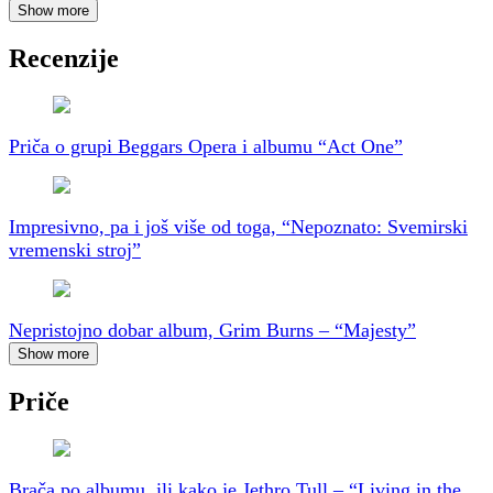
Show more
Recenzije
Priča o grupi Beggars Opera i albumu “Act One”
Impresivno, pa i još više od toga, “Nepoznato: Svemirski
vremenski stroj”
Nepristojno dobar album, Grim Burns – “Majesty”
Show more
Priče
Brača po albumu, ili kako je Jethro Tull – “Living in the