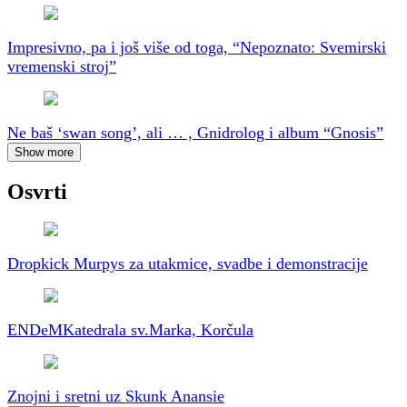
Impresivno, pa i još više od toga, “Nepoznato: Svemirski
vremenski stroj”
Ne baš ‘swan song’, ali … , Gnidrolog i album “Gnosis”
Show more
Osvrti
Dropkick Murpys za utakmice, svadbe i demonstracije
ENDeM
Katedrala sv.Marka, Korčula
Znojni i sretni uz Skunk Anansie