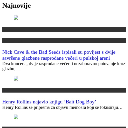
Najnovije
Domaća scena
Muzički info
Nick Cave & the Bad Seeds ispisali su povijest s dvije
savršene glazbene rasprodane večeri u pulskoj areni
Dva koncerta, dvije rasprodane večeri i nezaboravno putovanje kroz
glazbu,…
Najave
Henry Rollins najavio knjigu ‘Bait Dog Boy’
Henry Rollins se priprema za objavu memoara koji se fokusiraju…