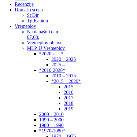
Recenzije
Domaća scena
St Đir
Tg Kantun
Vremeplov
Na današnji dan
07.08.
Vremeplov objave
MLP-U Vremeplov
*2020 – …*
2020 – 2025
2025 – …
*2010-2020*
2010 – 2015
*2015 – 2020*
2015
2016
2017
2018
2019
2000 – 2010
1990 – 2000
1980 – 1990
*1970-1980*
1970 – 1975