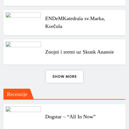
ENDeM
Katedrala sv.Marka,
Korčula
Znojni i sretni uz Skunk Anansie
SHOW MORE
Recenzije
Dogstar – “All In Now”