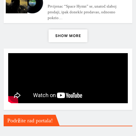
Prvijenac “Space Hymn” se, unatoč slaboj
prodaji, ipak donekle prodavao, odnosno
pokrio…
SHOW MORE
Podržite rad portala!