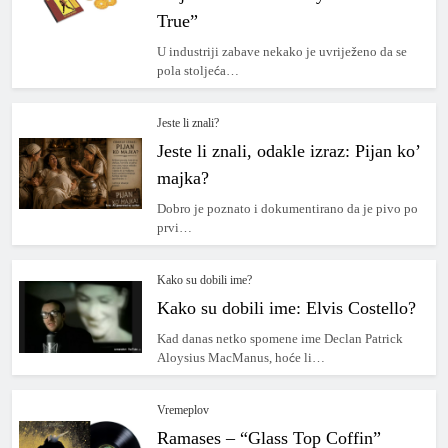
True”
U industriji zabave nekako je uvriježeno da se
pola stoljeća…
Jeste li znali?
Jeste li znali, odakle izraz: Pijan ko’
majka?
Dobro je poznato i dokumentirano da je pivo po
prvi…
Kako su dobili ime?
Kako su dobili ime: Elvis Costello?
Kad danas netko spomene ime Declan Patrick
Aloysius MacManus, hoće li…
Vremeplov
Ramases – “Glass Top Coffin”