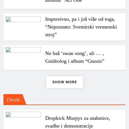
albumu “Act One”
Impresivno, pa i još više od toga,
“Nepoznato: Svemirski vremenski
stroj”
Ne baš ‘swan song’, ali … ,
Gnidrolog i album “Gnosis”
SHOW MORE
Osvrti
Dropkick Murpys za utakmice,
svadbe i demonstracije