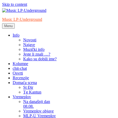
Skip to content
Music LP-Underground
Menu
samo muzika i …..
Info
Novosti
Najave
Muzički info
Jeste li znali …?
Kako su dobili ime?
Kolumne
chit-chat
Osvrti
Recenzije
Domaća scena
St Đir
Tg Kantun
Vremeplov
Na današnji dan
08.08.
Vremeplov objave
MLP-U Vremeplov