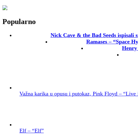
Popularno
Nick Cave & the Bad Seeds ispisali s
Ramases – “Space H
Henry 
Važna karika u opusu i putokaz, Pink Floyd – “Live 
Elf – “Elf”