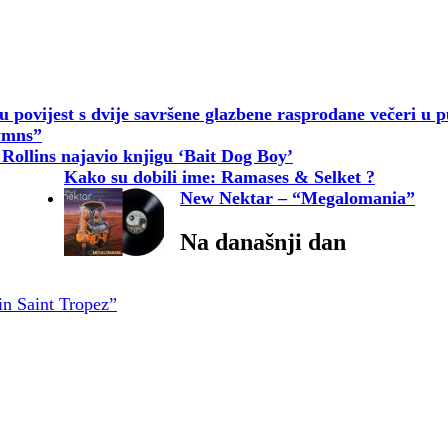
u povijest s dvije savršene glazbene rasprodane večeri u p
ymns”
Rollins najavio knjigu ‘Bait Dog Boy’
Kako su dobili ime: Ramases & Selket ?
New Nektar – “Megalomania”
Na današnji dan
in Saint Tropez”