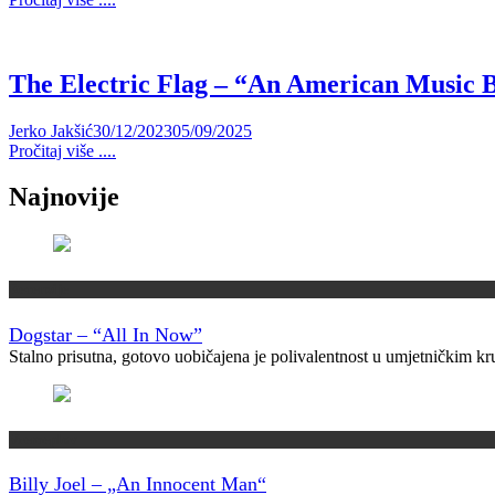
The Electric Flag – “An American Music 
Jerko Jakšić
30/12/2023
05/09/2025
Pročitaj više ....
Najnovije
Recenzije
Dogstar – “All In Now”
Stalno prisutna, gotovo uobičajena je polivalentnost u umjetničkim 
Vremeplov
Billy Joel – „An Innocent Man“