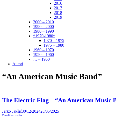
2016
2017
2018
2019
2000 – 2010
1990 – 2000
1980 – 1990
*1970-1980*
1970 – 1975
1975 – 1980
1960 – 1970
1950 – 1960
… – 1950
Autori
“An American Music Band”
The Electric Flag – “An American Music 
Jerko Jakšić
30/12/2024
28/05/2025
Pročitaj više ....