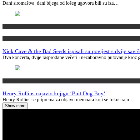
Dani siromaštva, dani bijega od lošeg ugovora bili su iza…
Domaća scena
Muzički info
Nick Cave & the Bad Seeds ispisali su povijest s dvije savr
Dva koncerta, dvije rasprodane večeri i nezaboravno putovanje kroz
Najave
Henry Rollins najavio knjigu ‘Bait Dog Boy’
Henry Rollins se priprema za objavu memoara koji se fokusiraju…
Show more