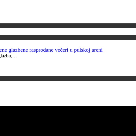
šene glazbene rasprodane večeri u pulskoj areni
 glazbu,…