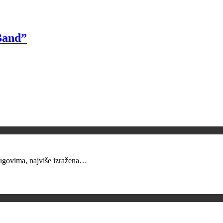
Band”
krugovima, najviše izražena…