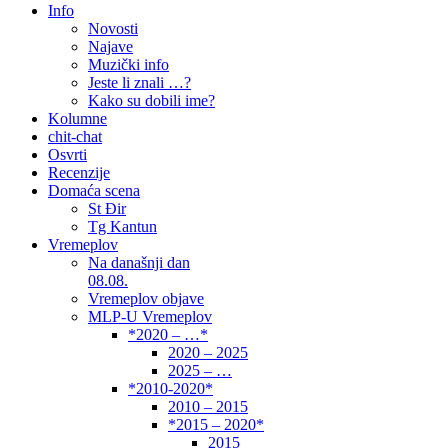
Info
Novosti
Najave
Muzički info
Jeste li znali …?
Kako su dobili ime?
Kolumne
chit-chat
Osvrti
Recenzije
Domaća scena
St Đir
Tg Kantun
Vremeplov
Na današnji dan
08.08.
Vremeplov objave
MLP-U Vremeplov
*2020 – …*
2020 – 2025
2025 – …
*2010-2020*
2010 – 2015
*2015 – 2020*
2015