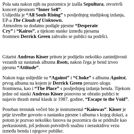
Pola sata nakon njih na pozornicu je izašla
Sepultura
, otvorivši
koncert pjesmom
“Inner Self”
.
Uslijedila je
“All Souls Rising”
s posljednjeg studijskog izdanja,
EP-a
The Clouds of Unknown
.
Atmosferu su dodatno podigle pjesme
“Desperate
Cry”
i
“Kairos”
, a tijekom stanke između pjesama
frontmen
Derrick Green
zahvalio se publici na podršci.
Gitarist
Andreas Kisser
pritom je podijelio nekoliko zanimljivosti
vezanih uz nastanak albuma
Roots
,
nakon čega je bend izveo
pjesmu
“Attitude”
.
Nakon toga uslijedile su
“Against”
i
“Choke”
s albuma
Against
,
prvog albuma na kojem je
Derrick Green
preuzeo ulogu
frontmena, kao i
“The Place”
s posljednjeg izdanja benda. Tijekom
jedne od stanki
Andreas Kisser
ponovno se obratio publici te
najavio thrash metal klasik iz 1987. godine,
“Escape to the Void”
.
Poseban trenutak večeri bio je instrumental
“Kaiowas”
.
Kisser
je
prije izvedbe govorio o nastanku pjesme i albuma s kojeg dolazi, a
potom je pozvao nekoliko fanova na pozornicu da se pridruže kao
perkusionisti, još jednom potvrdivši snažnu i neraskidivu vezu
između benda i njegove publike.