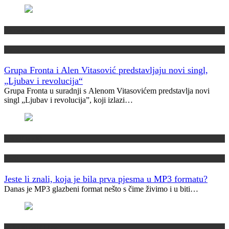
Domaća scena
Novo
Grupa Fronta i Alen Vitasović predstavljaju novi singl,
„Ljubav i revolucija“
Grupa Fronta u suradnji s Alenom Vitasovićem predstavlja novi
singl „Ljubav i revolucija”, koji izlazi…
Jeste li znali?
Tech
Jeste li znali, koja je bila prva pjesma u MP3 formatu?
Danas je MP3 glazbeni format nešto s čime živimo i u biti…
Kako su dobili ime?