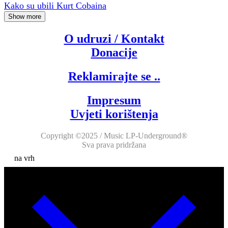
Kako su ubili Kurt Cobaina
Show more
O udruzi / Kontakt
Donacije
Reklamirajte se ..
Impresum
Uvjeti korištenja
Copyright ©2025 / Music LP-Underground®
Sva prava pridržana
na vrh