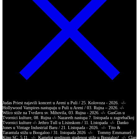
Judas Priest najavili koncert u Areni u Puli / 25. Kolovoza - 2026. -/-
Hollywood Vampires nastupaju u Puli u Areni / 03. Rujna – 2026. -/-
Wilco stiže na Tvrđavu sv. Mihovila, 03. Rujna - 2026. -/- GusGus u
Tvornici kulture, 08. Rujna -/- Nazareth nastupa 7. listopada u zagrebačkoj
Tvornici kulture -/- Jethro Tull u Lisinskom / 11. Listopada -/- Danko
Jones u Vintage Industrial Baru / 21. Listopada - 2026. -/- Tito &
Tarantula stižu u Boogaloo / 31. listopada 2026 -/- Tommy Emmanuel /
Kino SC, 5.11. -/- Kamelot sredinom studenog stiže u Boogaloo! -/- Clan