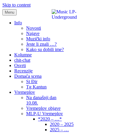
Skip to content
Menu
samo muzika i …..
Info
Novosti
Najave
Muzički info
Jeste li znali …?
Kako su dobili ime?
Kolumne
chit-chat
Osvrti
Recenzije
Domaća scena
St Đir
Tg Kantun
Vremeplov
Na današnji dan
10.08.
Vremeplov objave
MLP-U Vremeplov
*2020 – …*
2020 – 2025
2025 – …