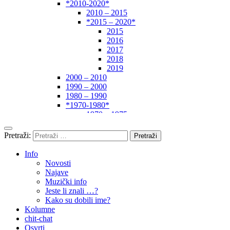
*2010-2020*
2010 – 2015
*2015 – 2020*
2015
2016
2017
2018
2019
2000 – 2010
1990 – 2000
1980 – 1990
*1970-1980*
1970 – 1975
1975 – 1980
1960 – 1970
Pretraži:
1950 – 1960
… – 1950
Info
Autori
Novosti
Najave
Muzički info
Jeste li znali …?
Kako su dobili ime?
Kolumne
chit-chat
Osvrti