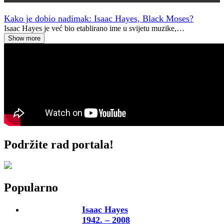
Kako je dobio nadimak: Isaac Hayes, Black Moses?
Isaac Hayes je već bio etablirano ime u svijetu muzike,…
Show more
Podržite rad portala!
Popularno
Isaac Hayes
1942. – 2008