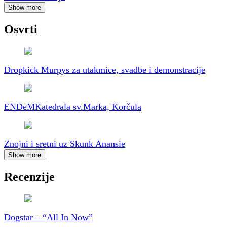
Show more
Osvrti
Dropkick Murpys za utakmice, svadbe i demonstracije
ENDeM
Katedrala sv.Marka, Korčula
Znojni i sretni uz Skunk Anansie
Show more
Recenzije
Dogstar – “All In Now”