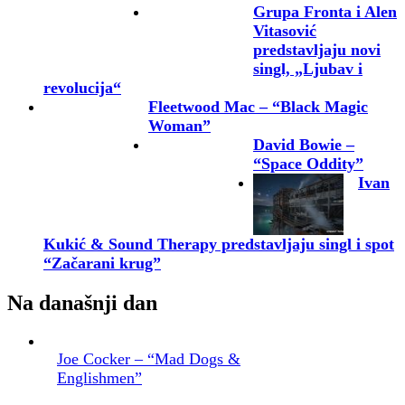
Grupa Fronta i Alen
Vitasović
predstavljaju novi
singl, „Ljubav i
revolucija“
Fleetwood Mac – “Black Magic
Woman”
David Bowie –
“Space Oddity”
Ivan
Kukić & Sound Therapy predstavljaju singl i spot
“Začarani krug”
Na današnji dan
Joe Cocker – “Mad Dogs &
Englishmen”