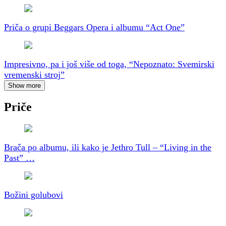
Priča o grupi Beggars Opera i albumu “Act One”
Impresivno, pa i još više od toga, “Nepoznato: Svemirski
vremenski stroj”
Show more
Priče
Brača po albumu, ili kako je Jethro Tull – “Living in the
Past” …
Božini golubovi