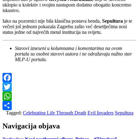
uklopio u kolektiv i svojim nastupom dodatno obogatio koncertno
iskustvo.
Iako na pozornici nije bila klasična postava benda,
Sepultura
je te
večeri još jednom pokazala Zagrebu zašto već desetljećima nosi
status jedne od najvećih metal institucija na svijetu.
Stavovi izneseni u kolumnama i komentarima na ovom
portalu su osobni stavovi autora i ne odražavaju nužno stav
MLP-U portala.
Facebook
Twitter
WhatsApp
Tagged:
Celebrating Life Through Death
Evil Invaders
Sepultura
Share
Navigacija objava