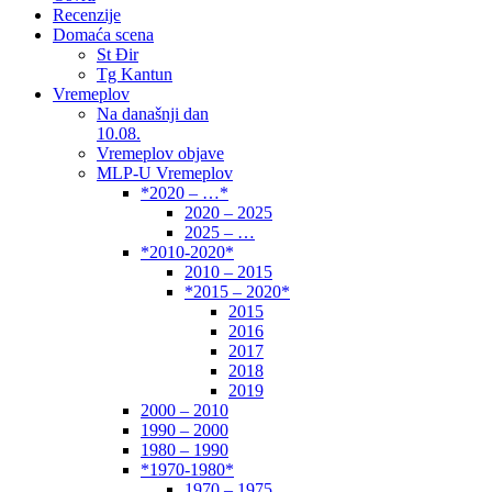
Recenzije
Domaća scena
St Đir
Tg Kantun
Vremeplov
Na današnji dan
10.08.
Vremeplov objave
MLP-U Vremeplov
*2020 – …*
2020 – 2025
2025 – …
*2010-2020*
2010 – 2015
*2015 – 2020*
2015
2016
2017
2018
2019
2000 – 2010
1990 – 2000
1980 – 1990
*1970-1980*
1970 – 1975