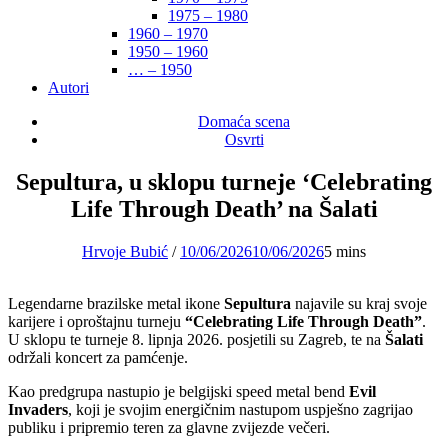
1975 – 1980
1960 – 1970
1950 – 1960
… – 1950
Autori
Domaća scena
Osvrti
Sepultura, u sklopu turneje ‘Celebrating
Life Through Death’ na Šalati
Hrvoje Bubić
/
10/06/2026
10/06/2026
5 mins
Legendarne brazilske metal ikone
Sepultura
najavile su kraj svoje
karijere i oproštajnu turneju
“Celebrating Life Through Death”
.
U sklopu te turneje 8. lipnja 2026. posjetili su Zagreb, te na
Šalati
održali koncert za pamćenje.
Kao predgrupa nastupio je belgijski speed metal bend
Evil
Invaders
, koji je svojim energičnim nastupom uspješno zagrijao
publiku i pripremio teren za glavne zvijezde večeri.