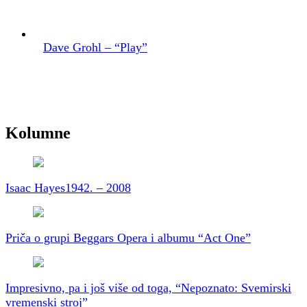
Dave Grohl – “Play”
Kolumne
Isaac Hayes
1942. – 2008
Priča o grupi Beggars Opera i albumu “Act One”
Impresivno, pa i još više od toga, “Nepoznato: Svemirski
vremenski stroj”