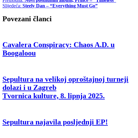
Prethodna:
Novi posthumni album, Prince – “Timeless”
Slijedeća:
Steely Dan – “Everything Must Go”
Povezani članci
Cavalera Conspiracy: Chaos A.D. u
Boogaloou
Sepultura na velikoj oproštajnoj turneji
dolazi i u Zagreb
Tvornica kulture, 8. lipnja 2025.
Sepultura najavila posljednji EP!