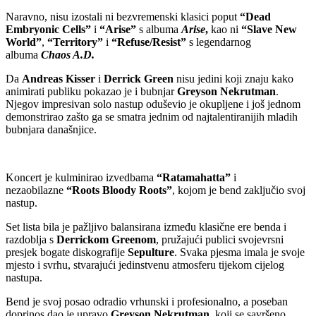
Naravno, nisu izostali ni bezvremenski klasici poput
“Dead
Embryonic Cells”
i
“Arise”
s albuma
Arise
,
kao ni
“Slave New
World”
,
“Territory”
i
“Refuse/Resist”
s legendarnog
albuma
Chaos A.D.
Da
Andreas Kisser
i
Derrick Green
nisu jedini koji znaju kako
animirati publiku pokazao je i bubnjar
Greyson Nekrutman
.
Njegov impresivan solo nastup oduševio je okupljene i još jednom
demonstrirao zašto ga se smatra jednim od najtalentiranijih mladih
bubnjara današnjice.
Koncert je kulminirao izvedbama
“Ratamahatta”
i
nezaobilazne
“Roots Bloody Roots”
, kojom je bend zaključio svoj
nastup.
Set lista bila je pažljivo balansirana između klasične ere benda i
razdoblja s
Derrickom Greenom
, pružajući publici svojevrsni
presjek bogate diskografije
Sepulture
. Svaka pjesma imala je svoje
mjesto i svrhu, stvarajući jedinstvenu atmosferu tijekom cijelog
nastupa.
Bend je svoj posao odradio vrhunski i profesionalno, a poseban
doprinos dao je upravo
Greyson Nekrutman
, koji se savršeno