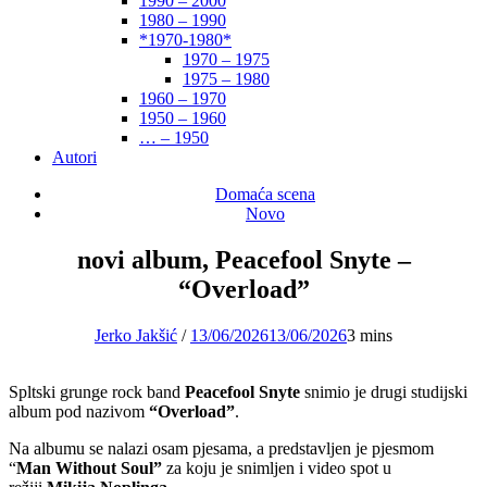
1990 – 2000
1980 – 1990
*1970-1980*
1970 – 1975
1975 – 1980
1960 – 1970
1950 – 1960
… – 1950
Autori
Domaća scena
Novo
novi album, Peacefool Snyte –
“Overload”
Jerko Jakšić
/
13/06/2026
13/06/2026
3 mins
Spltski grunge rock band
Peacefool Snyte
snimio je drugi studijski
album pod nazivom
“Overload”
.
Na albumu se nalazi osam pjesama, a predstavljen je pjesmom
“
Man Without Soul”
za koju je snimljen i video spot u