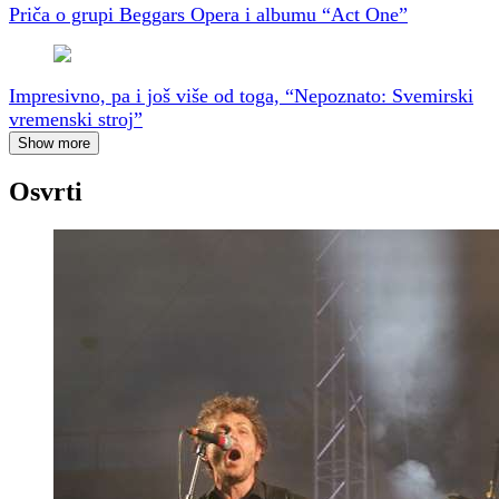
Priča o grupi Beggars Opera i albumu “Act One”
Impresivno, pa i još više od toga, “Nepoznato: Svemirski
vremenski stroj”
Show more
Osvrti