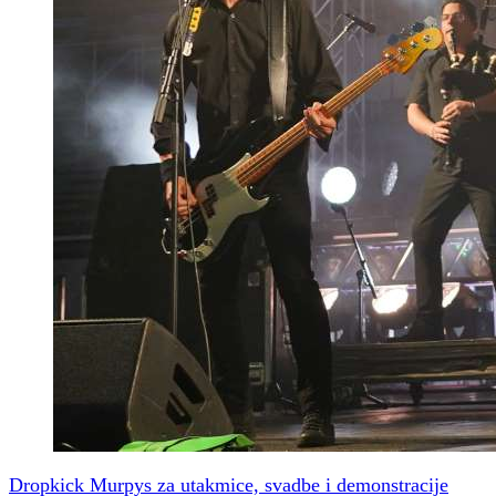
Dropkick Murpys za utakmice, svadbe i demonstracije