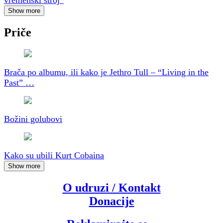
Show more
Priče
Brača po albumu, ili kako je Jethro Tull – “Living in the
Past” …
Božini golubovi
Kako su ubili Kurt Cobaina
Show more
O udruzi / Kontakt
Donacije