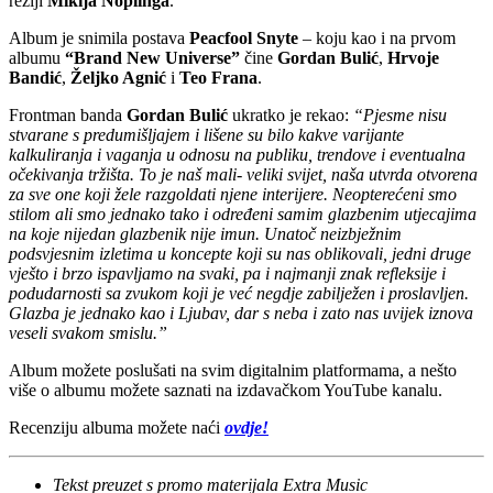
režiji
Mikija Noplinga
.
Album je snimila postava
Peacfool Snyte
– koju kao i na prvom
albumu
“Brand New Universe”
čine
Gordan Bulić
,
Hrvoje
Bandić
,
Željko Agnić
i
Teo Frana
.
Frontman banda
Gordan Bulić
ukratko je rekao:
“Pjesme nisu
stvarane s predumišljajem i lišene su bilo kakve varijante
kalkuliranja i vaganja u odnosu na publiku, trendove i eventualna
očekivanja tržišta. To je naš mali- veliki svijet, naša utvrda otvorena
za sve one koji žele razgoldati njene interijere. Neopterećeni smo
stilom ali smo jednako tako i određeni samim glazbenim utjecajima
na koje nijedan glazbenik nije imun. Unatoč neizbježnim
podsvjesnim izletima u koncepte koji su nas oblikovali, jedni druge
vješto i brzo ispavljamo na svaki, pa i najmanji znak refleksije i
podudarnosti sa zvukom koji je već negdje zabilježen i proslavljen.
Glazba je jednako kao i Ljubav, dar s neba i zato nas uvijek iznova
veseli svakom smislu.”
Album možete poslušati na svim digitalnim platformama, a nešto
više o albumu možete saznati na izdavačkom YouTube kanalu.
Recenziju albuma možete naći
ovdje!
Tekst preuzet s promo materijala Extra Music