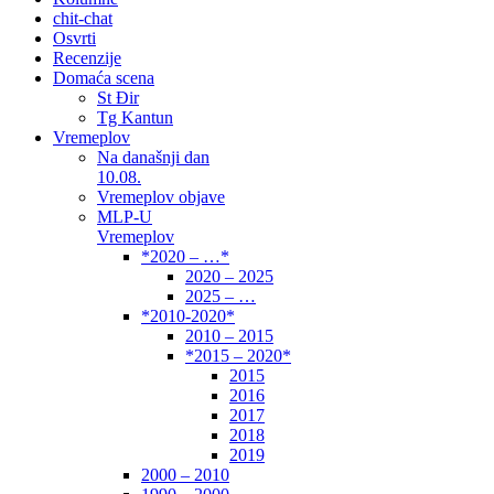
chit-chat
Osvrti
Recenzije
Domaća scena
St Đir
Tg Kantun
Vremeplov
Na današnji dan
10.08.
Vremeplov objave
MLP-U
Vremeplov
*2020 – …*
2020 – 2025
2025 – …
*2010-2020*
2010 – 2015
*2015 – 2020*
2015
2016
2017
2018
2019
2000 – 2010