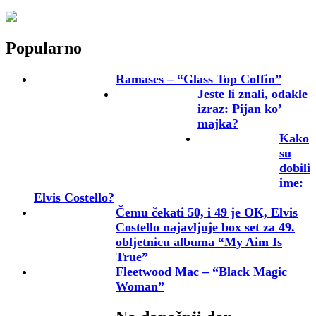
Popularno
Ramases – “Glass Top Coffin”
Jeste li znali, odakle
izraz: Pijan ko’
majka?
Kako
su
dobili
ime:
Elvis Costello?
Čemu čekati 50, i 49 je OK, Elvis
Costello najavljuje box set za 49.
obljetnicu albuma “My Aim Is
True”
Fleetwood Mac – “Black Magic
Woman”