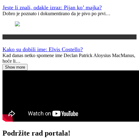
Jeste li znali, odakle izraz: Pijan ko’ majka?
Dobro je poznato i dokumentirano da je pivo po prvi…
Kako su dobili ime?
Kako su dobili ime: Elvis Costello?
Kad danas netko spomene ime Declan Patrick Aloysius MacManus,
hoće li…
Show more
Podržite rad portala!