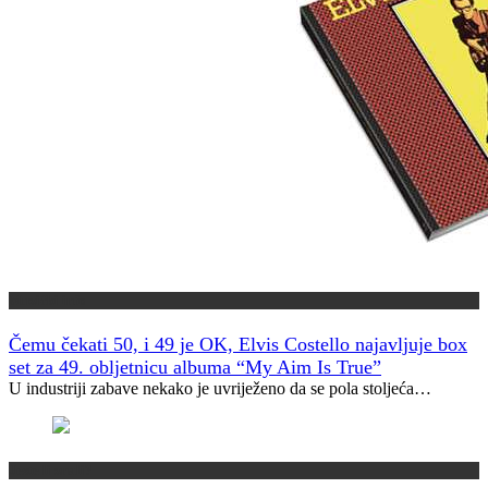
Muzički info
Čemu čekati 50, i 49 je OK, Elvis Costello najavljuje box
set za 49. obljetnicu albuma “My Aim Is True”
U industriji zabave nekako je uvriježeno da se pola stoljeća…
Jeste li znali?