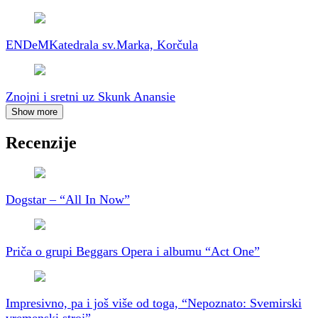
ENDeM
Katedrala sv.Marka, Korčula
Znojni i sretni uz Skunk Anansie
Show more
Recenzije
Dogstar – “All In Now”
Priča o grupi Beggars Opera i albumu “Act One”
Impresivno, pa i još više od toga, “Nepoznato: Svemirski
vremenski stroj”