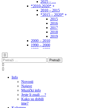
2025 – …
*2010-2020*
2010 – 2015
*2015 – 2020*
2015
2016
2017
2018
2019
2000 – 2010
1990 – 2000
1980 – 1990
*1970-1980*
1970 – 1975
Pretraži:
1975 – 1980
1960 – 1970
1950 – 1960
… – 1950
Info
Autori
Novosti
Najave
Muzički info
Jeste li znali …?
Kako su dobili
ime?
Kolumne