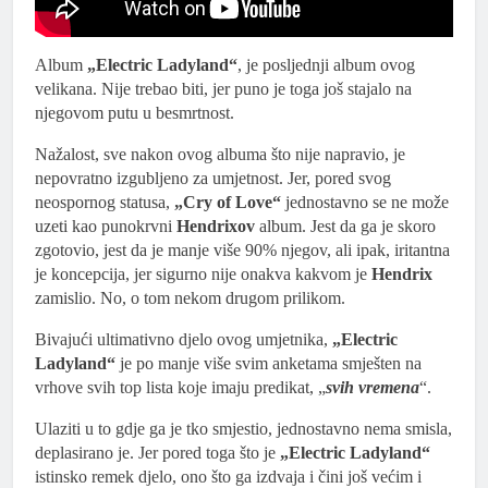
Album
„Electric Ladyland“
, je posljednji album ovog
velikana. Nije trebao biti, jer puno je toga još stajalo na
njegovom putu u besmrtnost.
Nažalost, sve nakon ovog albuma što nije napravio, je
nepovratno izgubljeno za umjetnost. Jer, pored svog
neospornog statusa,
„Cry of Love“
jednostavno se ne može
uzeti kao punokrvni
Hendrixov
album. Jest da ga je skoro
zgotovio, jest da je manje više 90% njegov, ali ipak, iritantna
je koncepcija, jer sigurno nije onakva kakvom je
Hendrix
zamislio. No, o tom nekom drugom prilikom.
Bivajući ultimativno djelo ovog umjetnika,
„Electric
Ladyland“
je po manje više svim anketama smješten na
vrhove svih top lista koje imaju predikat, „
svih vremena
“.
Ulaziti u to gdje ga je tko smjestio, jednostavno nema smisla,
deplasirano je. Jer pored toga što je
„Electric Ladyland“
istinsko remek djelo, ono što ga izdvaja i čini još većim i