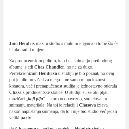
00:00
Jimi Hendrix
ulazi u studio s mutnim idejama o tome što će
i kako raditi u njemu.
Za producentskim pultom, kao i na snimanju prethodnog
albuma, sjedi
Chas Chandler
, no ne za dugo.
Perfekcionizam
Hendrixa
u studiju je bio poznat, no ovaj
put je bilo previše i za njega. I ne samo minucioznost
kreatora, već i prenapučenost studija je jednostavno otjerala
Chasa
s producentske stolice. U studiju su se okupljali
muzičari „
koji piju
“ i skoro neobavezno, sudjelovali u
snimanju materijala. Na toj je relaciji i
Chasova
izjava
nakon napuštanja snimanja, da to i nije bio studio već jedan
veliki
party
.
Po
Chasovom
napuštanju projekta,
Hendrix
sjeda za