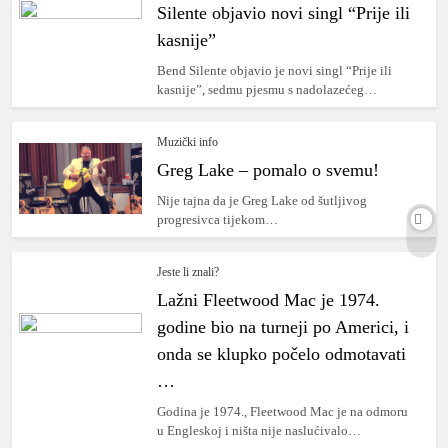
Silente objavio novi singl “Prije ili
kasnije”
Bend Silente objavio je novi singl “Prije ili
kasnije”, sedmu pjesmu s nadolazećeg…
Muzički info
Greg Lake – pomalo o svemu!
Nije tajna da je Greg Lake od šutljivog
progresivca tijekom…
Jeste li znali?
Lažni Fleetwood Mac je 1974.
godine bio na turneji po Americi, i
onda se klupko počelo odmotavati
…
Godina je 1974., Fleetwood Mac je na odmoru
u Engleskoj i ništa nije naslućivalo…