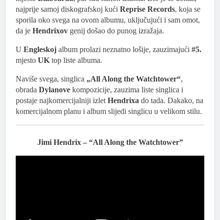
najprije samoj diskografskoj kući
Reprise Records
, koja se
sporila oko svega na ovom albumu, uključujući i sam omot,
da je
Hendrixov
genij došao do punog izražaja.
U
Engleskoj
album prolazi neznatno lošije, zauzimajući
#5.
mjesto
UK
top liste albuma.
Naviše svega, singlica
„All Along the Watchtower“
,
obrada
Dylanove
kompozicije, zauzima liste singlica i
postaje najkomercijalniji izlet
Hendrixa
do tada. Dakako, na
komercijalnom planu i album slijedi singlicu u velikom stilu.
Jimi Hendrix – “All Along the Watchtower”