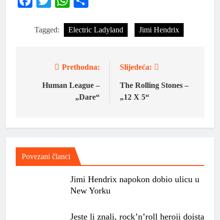
Facebook
Twitter
WhatsApp
Share
Tagged:
Electric Ladyland
Jimi Hendrix
Prethodna:
Slijedeća:
Human League –
The Rolling Stones –
„Dare“
„12 X 5“
Povezani članci
Jimi Hendrix napokon dobio ulicu u
New Yorku
Jeste li znali, rock’n’roll heroji doista