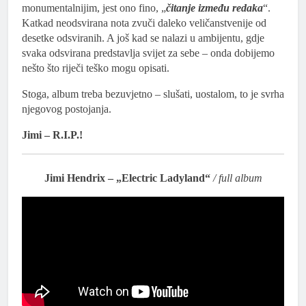
monumentalnijim, jest ono fino, „
čitanje između redaka
“.
Katkad neodsvirana nota zvuči daleko veličanstvenije od
desetke odsviranih. A još kad se nalazi u ambijentu, gdje
svaka odsvirana predstavlja svijet za sebe – onda dobijemo
nešto što riječi teško mogu opisati.
Stoga, album treba bezuvjetno – slušati, uostalom, to je svrha
njegovog postojanja.
Jimi – R.I.P.!
Jimi Hendrix – „Electric Ladyland“
/ full album