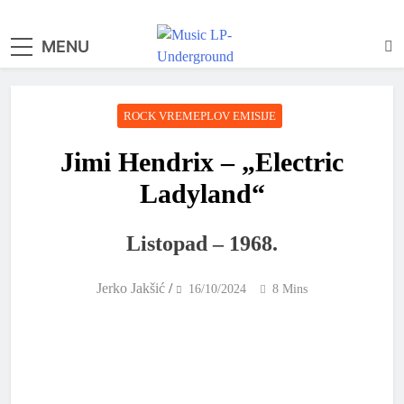
MENU
samo muzika i …..
ROCK VREMEPLOV EMISIJE
Jimi Hendrix – „Electric
Ladyland“
Listopad – 1968.
Jerko Jakšić
/
16/10/2024
8 Mins