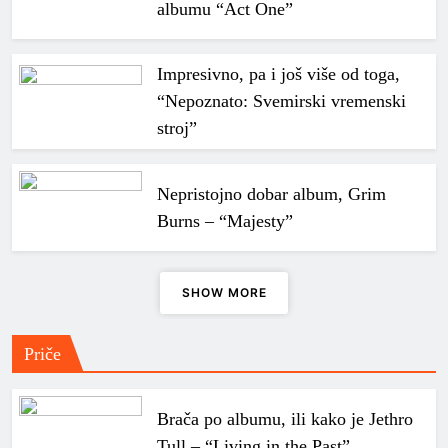
albumu “Act One”
Impresivno, pa i još više od toga,
“Nepoznato: Svemirski vremenski
stroj”
Nepristojno dobar album, Grim
Burns – “Majesty”
SHOW MORE
Priče
Brača po albumu, ili kako je Jethro
Tull – “Living in the Past” …