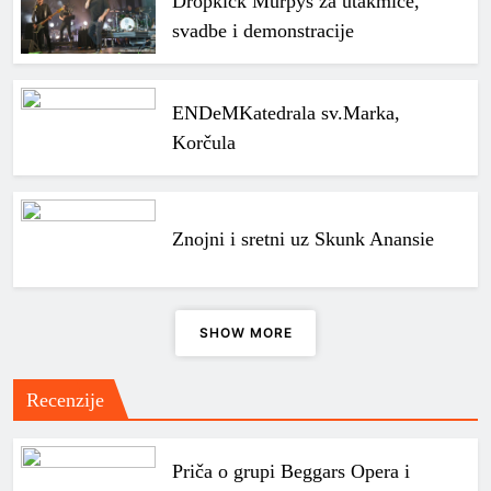
Dropkick Murpys za utakmice,
svadbe i demonstracije
ENDeM
Katedrala sv.Marka,
Korčula
Znojni i sretni uz Skunk Anansie
SHOW MORE
Recenzije
Priča o grupi Beggars Opera i