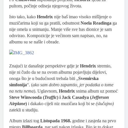
pultom, počinje odiseja njegovog života.
Isto tako, kako
Hendrix
nije baš imao visoko mišljenje o
muzičarima koji su ga pratili, odsutnost
Noela Readinga
ga
nije omela u snimanju. Manje više sve bas dionice je sam
odsvirao. Kompozicije je većinom sam napisao, no, na
albumu su se našle i obrade.
Znajući iz današnje perspektive gdje je
Hendrix
stremio,
nije ni čudo da se na ovom albumu pojavljuju dijelovi,
onoga što je u budućnosti trebala biti „
Svemirska
simfonija
“. (
ako sam dobro zapamtio, jer podatka o tome
na netu nema
). Uglavnom,
Hendrix
snima album uz pomoć
Steve Winwooda (
Traffic
) i Jack Casadya (
Jefferson
Airplane
)
i dakako cijeli niz muzičara koji bi se
(slučajno)
zatekli u studiju.
Album izlazi tog
Listopada 1968.
godine i zasjeda na prvo
mjesto
Billboarda
, par sati nakon izlaska. Bio je to dokaz,