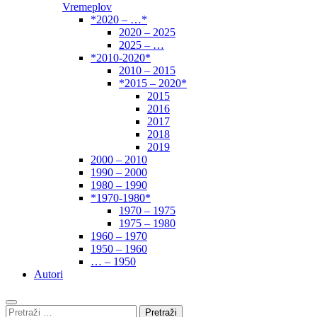
Vremeplov
*2020 – …*
2020 – 2025
2025 – …
*2010-2020*
2010 – 2015
*2015 – 2020*
2015
2016
2017
2018
2019
2000 – 2010
1990 – 2000
1980 – 1990
*1970-1980*
1970 – 1975
1975 – 1980
1960 – 1970
1950 – 1960
… – 1950
Autori
Pretraži: