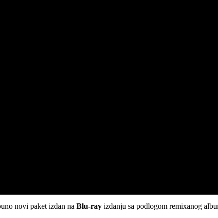
tpuno novi paket izdan na
Blu-ray
izdanju sa podlogom remixanog albu