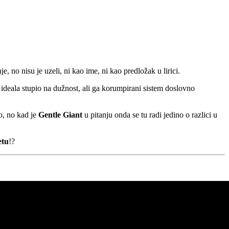
je, no nisu je uzeli, ni kao ime, ni kao predložak u lirici.
 iz ideala stupio na dužnost, ali ga korumpirani sistem doslovno
o, no kad je
Gentle Giant
u pitanju onda se tu radi jedino o razlici u
etu
!?