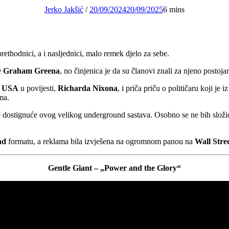
Jerko Jakšić
/
20/09/2024
20/09/2025
6 mins
rethodnici, a i nasljednici, malo remek djelo za sebe.
e
Graham Greena
, no činjenica je da su članovi znali za njeno postojan
a
USA
u povijesti,
Richarda Nixona
, i priča priču o političaru koji je
ma.
dostignuće ovog velikog underground sastava. Osobno se ne bih složi
nd
formatu, a reklama bila izvješena na ogromnom panou na
Wall Stre
Gentle Giant – „Power and the Glory“