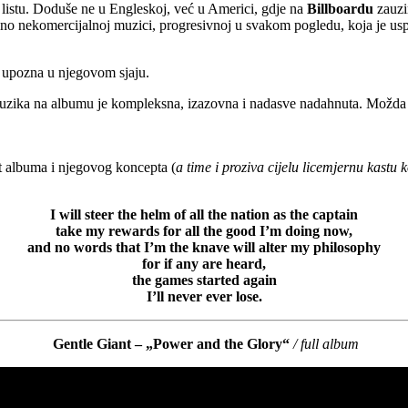
p listu. Doduše ne u Engleskoj, već u Americi, gdje na
Billboardu
zauzi
otalno nekomercijalnoj muzici, progresivnoj u svakom pogledu, koja je usp
o upozna u njegovom sjaju.
zika na albumu je kompleksna, izazovna i nadasve nadahnuta. Možda nije 
it albuma i njegovog koncepta (
a time i proziva cijelu licemjernu kastu 
I will steer the helm of all the nation as the captain
take my rewards for all the good I’m doing now,
and no words that I’m the knave will alter my philosophy
for if any are heard,
the games started again
I’ll never ever lose.
Gentle Giant – „Power and the Glory“
/ full album