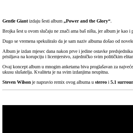
Gentle Giant
izdaju šesti album
„Power and the Glory“
.
Brojka šest u ovom slučaju ne znači ama baš ništa, jer album je kao i p
Dugo se vremena spekuliralo da je sam naziv albuma došao od novel
Album je izdan mjesec dana nakon prve i jedine ostavke predsjednik
prisiljava na korupciju i licemjerstvo, zajedničko svim političkim elita
Ovaj koncept album u mnogim anketama biva proglašavan za najveće 
ukusu slušatelja. Kvaliteta je na svim izdanjima neupitna.
Steven Wilson
je napravio remix ovog albuma u
stereo
i
5.1 surrou