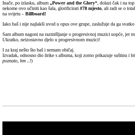
Inače, po izlasku, album
„Power and the Glory“
, dolazi čak i na to
nekome ovo učiniti kao šala, glorificirati
#78 mjesto
, ali radi se o t
na svijetu –
Billboard!
Iako baš i nije najlakši uvod u opus ove grupe, zaslužuje da ga svatk
Sam album nagoni na razmišljanje o progresivnoj muzici uopće, jer mu
Ukratko, neizostavno djelo u progresivnom muzici!
I za kraj nešto što baš i nemam običaj.
Izvadak, odnosno dio lirike s albuma, koji zorno prikazuje suštinu i b
poznato, hm ..!
)