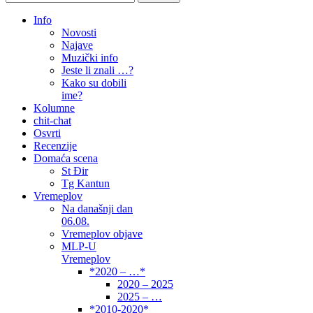
Info
Novosti
Najave
Muzički info
Jeste li znali …?
Kako su dobili
ime?
Kolumne
chit-chat
Osvrti
Recenzije
Domaća scena
St Đir
Tg Kantun
Vremeplov
Na današnji dan
06.08.
Vremeplov objave
MLP-U
Vremeplov
*2020 – …*
2020 – 2025
2025 – …
*2010-2020*