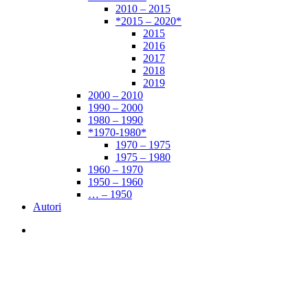
2010 – 2015
*2015 – 2020*
2015
2016
2017
2018
2019
2000 – 2010
1990 – 2000
1980 – 1990
*1970-1980*
1970 – 1975
1975 – 1980
1960 – 1970
1950 – 1960
… – 1950
Autori