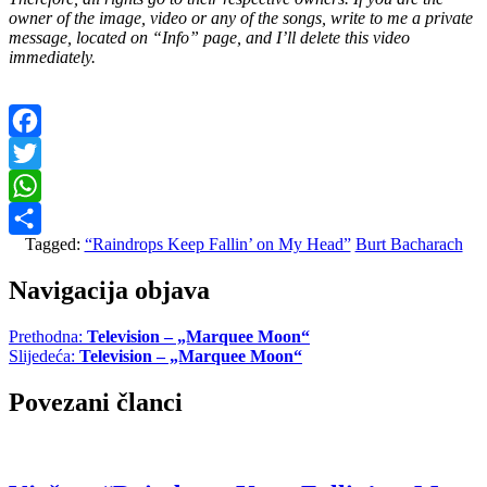
owner of the image, video or any of the songs, write to me a private
message, located on “Info” page, and I’ll delete this video
immediately.
Facebook
Twitter
WhatsApp
Tagged:
“Raindrops Keep Fallin’ on My Head”
Burt Bacharach
Share
Navigacija objava
Prethodna:
Television – „Marquee Moon“
Slijedeća:
Television – „Marquee Moon“
Povezani članci