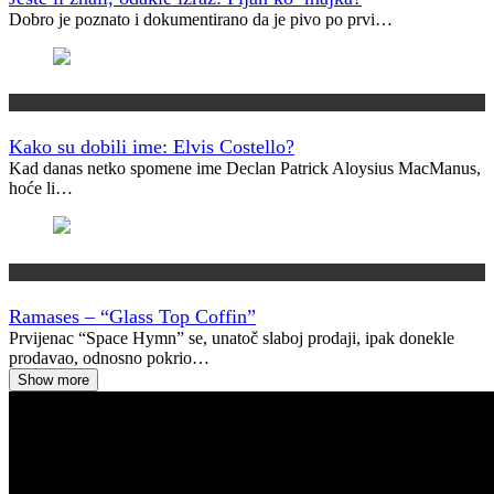
Dobro je poznato i dokumentirano da je pivo po prvi…
Kako su dobili ime?
Kako su dobili ime: Elvis Costello?
Kad danas netko spomene ime Declan Patrick Aloysius MacManus,
hoće li…
Vremeplov
Ramases – “Glass Top Coffin”
Prvijenac “Space Hymn” se, unatoč slaboj prodaji, ipak donekle
prodavao, odnosno pokrio…
Show more