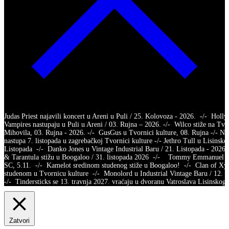
Judas Priest najavili koncert u Areni u Puli / 25. Kolovoza - 2026. -/- Holl
Vampires nastupaju u Puli u Areni / 03. Rujna – 2026. -/- Wilco stiže na Tvr
Mihovila, 03. Rujna - 2026. -/- GusGus u Tvornici kulture, 08. Rujna -/- Na
nastupa 7. listopada u zagrebačkoj Tvornici kulture -/- Jethro Tull u Lisinsko
Listopada -/- Danko Jones u Vintage Industrial Baru / 21. Listopada - 2026.
& Tarantula stižu u Boogaloo / 31. listopada 2026 -/- Tommy Emmanuel /
SC, 5.11. -/- Kamelot sredinom studenog stiže u Boogaloo! -/- Clan of X
studenom u Tvornicu kulture -/- Monolord u Industrial Vintage Baru / 12.
-/- Tindersticks se 13. travnja 2027. vraćaju u dvoranu Vatroslava Lisins
Zatvori