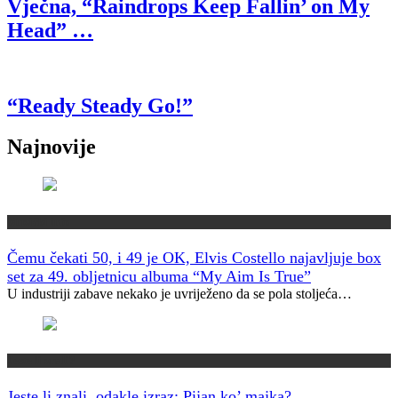
Vječna, “Raindrops Keep Fallin’ on My
Head” …
“Ready Steady Go!”
Najnovije
Muzički info
Čemu čekati 50, i 49 je OK, Elvis Costello najavljuje box
set za 49. obljetnicu albuma “My Aim Is True”
U industriji zabave nekako je uvriježeno da se pola stoljeća…
Jeste li znali?
Jeste li znali, odakle izraz: Pijan ko’ majka?