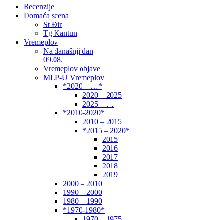
Recenzije
Domaća scena
St Đir
Tg Kantun
Vremeplov
Na današnji dan
09.08.
Vremeplov objave
MLP-U Vremeplov
*2020 – …*
2020 – 2025
2025 – …
*2010-2020*
2010 – 2015
*2015 – 2020*
2015
2016
2017
2018
2019
2000 – 2010
1990 – 2000
1980 – 1990
*1970-1980*
1970 – 1975