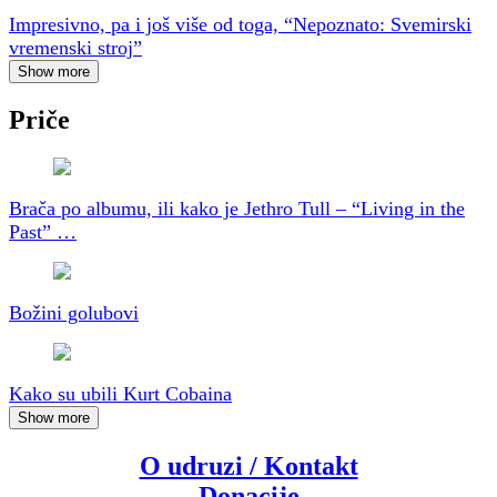
Impresivno, pa i još više od toga, “Nepoznato: Svemirski
vremenski stroj”
Show more
Priče
Brača po albumu, ili kako je Jethro Tull – “Living in the
Past” …
Božini golubovi
Kako su ubili Kurt Cobaina
Show more
O udruzi / Kontakt
Donacije