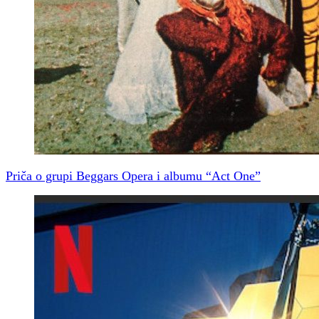
Priča o grupi Beggars Opera i albumu “Act One”