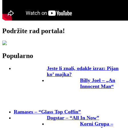
Podržite rad portala!
Popularno
Jeste li znali, odakle izraz: Pijan
ko’ majka?
Billy Joel – „An
Innocent Man“
Ramases – “Glass Top Coffin”
Dogstar – “All In Now”
Korni Grupa –