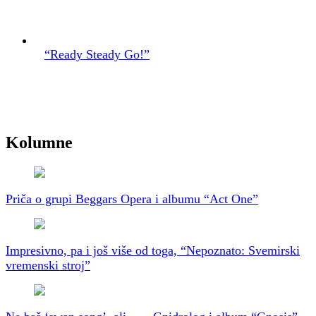
“Ready Steady Go!”
Kolumne
Priča o grupi Beggars Opera i albumu “Act One”
Impresivno, pa i još više od toga, “Nepoznato: Svemirski
vremenski stroj”