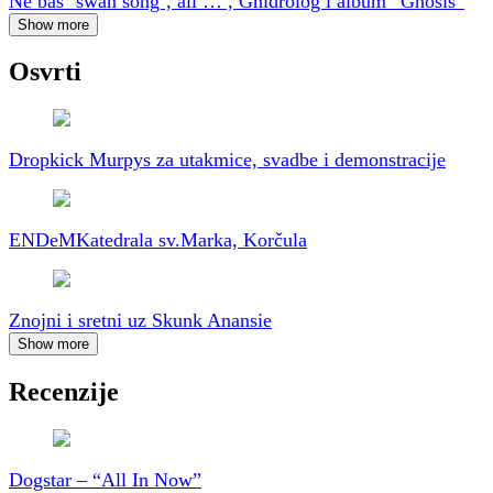
Ne baš ‘swan song’, ali … , Gnidrolog i album “Gnosis”
Show more
Osvrti
Dropkick Murpys za utakmice, svadbe i demonstracije
ENDeM
Katedrala sv.Marka, Korčula
Znojni i sretni uz Skunk Anansie
Show more
Recenzije
Dogstar – “All In Now”