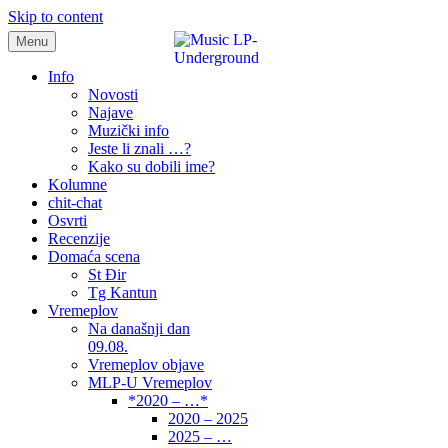
Skip to content
Menu
samo muzika i …..
Info
Novosti
Najave
Muzički info
Jeste li znali …?
Kako su dobili ime?
Kolumne
chit-chat
Osvrti
Recenzije
Domaća scena
St Đir
Tg Kantun
Vremeplov
Na današnji dan
09.08.
Vremeplov objave
MLP-U Vremeplov
*2020 – …*
2020 – 2025
2025 – …