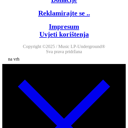
Reklamirajte se ..
Impresum
Uvjeti korištenja
Copyright ©2025 / Music LP-Underground®
Sva prava pridržana
na vrh