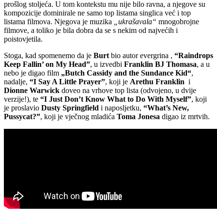
prošlog stoljeća. U tom kontekstu mu nije bilo ravna, a njegove su
kompozicije dominirale ne samo top listama singlica već i top
listama filmova. Njegova je muzika
„ukrašavala“
mnogobrojne
filmove, a toliko je bila dobra da se s nekim od najvećih i
poistovjetila.
Stoga, kad spomenemo da je
Burt
bio autor evergrina ,
“Raindrops
Keep Fallin’ on My Head”
, u izvedbi
Franklin BJ Thomasa
, a u
nebo je digao film
„Butch Cassidy and the Sundance Kid“
,
nadalje,
“I Say A Little Prayer”
, koji je
Arethu Franklin
i
Dionne Warwick
doveo na vrhove top lista (odvojeno, u dvije
verzije!), te
“I Just Don’t Know What to Do With Myself”
, koji
je proslavio
Dusty Springfield
i naposljetku,
“What’s New,
Pussycat?”
, koji je vječnog mladića
Toma Jonesa
digao iz mrtvih.