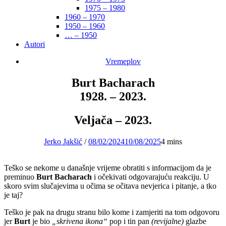
1975 – 1980
1960 – 1970
1950 – 1960
… – 1950
Autori
Vremeplov
Burt Bacharach
1928. – 2023.
Veljača – 2023.
Jerko Jakšić
/
08/02/2024
10/08/2025
4 mins
Teško se nekome u današnje vrijeme obratiti s informacijom da je
preminuo
Burt Bacharach
i očekivati odgovarajuću reakciju. U
skoro svim slučajevima u očima se očitava nevjerica i pitanje, a tko
je taj?
Teško je pak na drugu stranu bilo kome i zamjeriti na tom odgovoru
jer
Burt
je bio
„skrivena ikona“
pop i tin pan
(revijalne)
glazbe