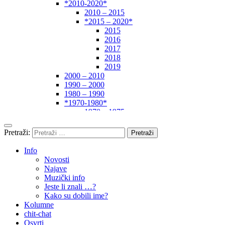
*2010-2020*
2010 – 2015
*2015 – 2020*
2015
2016
2017
2018
2019
2000 – 2010
1990 – 2000
1980 – 1990
*1970-1980*
1970 – 1975
1975 – 1980
1960 – 1970
Pretraži:
1950 – 1960
… – 1950
Info
Autori
Novosti
Najave
Muzički info
Jeste li znali …?
Kako su dobili ime?
Kolumne
chit-chat
Osvrti