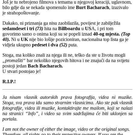
Još je tu nebrojeno filmova s temama u njegovoj kreaciji, uglavnom,
bilo gdje da se nekada spomenulo ime
Burt Bacharach
, izazivalo
je strahopoštovanje.
Dakako, ni priznanja ga nisu zaobilazila, povijest je zabilježila
sedamdeset i tri
(73)
hita na
Billboardu
u
US
A, i pri tom
govorimo samo o onima koji su se popeli iznad
40-og mjesta.
(Top
40)
.
Ni u
UK
nije bio lošije pozicioniran, nacionalna top lista ga je
vidjela ukupno
pedeset i dva
(52)
puta.
Stoga, ma koliko znali za njega ili ne, teško da ste u životu mogli
„promašiti“
bar nekoliko njegovih hitova i ne znajući da na svijetu
postoji jedan
Bach Bacharach.
U stvari postojao je!
R.I.P.!
Ja nisam vlasnik autorskih prava fotografija, videa ni muzike.
Stoga, sva prava idu samo stvarnim vlasnicima. Ako ste pak vlasnik
fotografije, videa ili muzike, kontaktirajte me mailom, koji se nalazi
na stranici “Info”, i video sa svim sadržajima će biti uklonjen sa
portala.
I am not the owner of either the image, video or the original songs.
Therefore, all rights go to their respective owners. If you are the