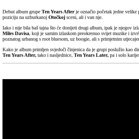
Debut album grupe
Ten Years After
je označio početak jedne velike 
poziciju na uzburkanoj
Otočkoj
sceni, ali i van nje.
Iako i nije bila baš tajna što će donijeti drugi album, ipak je njegov
Miles Davisa
, koji je samim izlaskom preokrenuo svijet muzike i iz
poznatog urbanog s root bluesom, uz boogie, ali s primjetnim utjecaje
Kako je album primljen svjedoči činjenica da je grupi poslužio kao di
Ten Years After,
tako i nasljednice,
Ten Years Later,
pa i solo karij