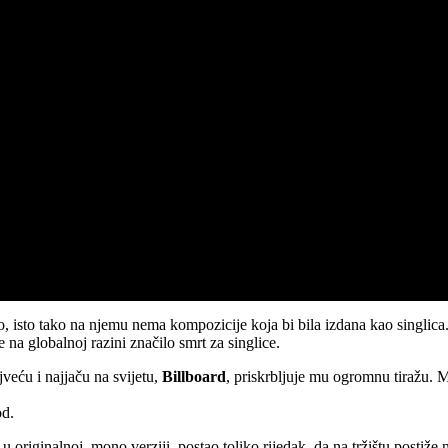
o, isto tako na njemu nema kompozicije koja bi bila izdana kao singlica.
 na globalnoj razini značilo smrt za singlice.
veću i najjaču na svijetu,
Billboard
, priskrbljuje mu ogromnu tiražu.
od.
 u originalnoj, mono verziji, postao toliko rijedak, da na tržištu postiže