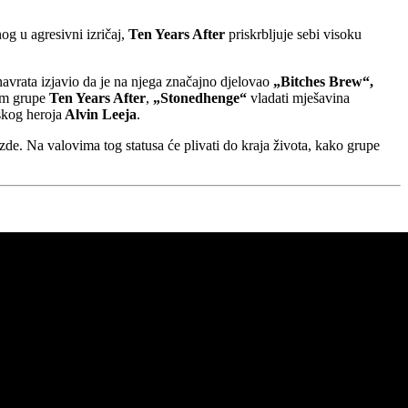
og u agresivni izričaj,
Ten Years After
priskrbljuje sebi visoku
navrata izjavio da je na njega značajno djelovao
„Bitches Brew“,
bum grupe
Ten Years After
,
„Stonedhenge“
vladati mješavina
skog heroja
Alvin Leeja
.
jezde. Na valovima tog statusa će plivati do kraja života, kako grupe