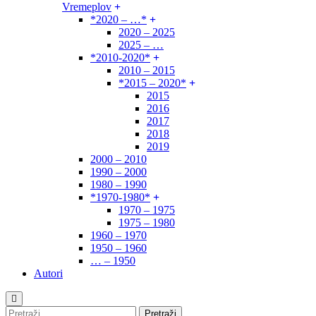
Vremeplov
*2020 – …*
2020 – 2025
2025 – …
*2010-2020*
2010 – 2015
*2015 – 2020*
2015
2016
2017
2018
2019
2000 – 2010
1990 – 2000
1980 – 1990
*1970-1980*
1970 – 1975
1975 – 1980
1960 – 1970
1950 – 1960
… – 1950
Autori
Pretraži: