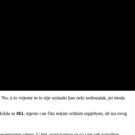
 No, u to vrijeme se to nije uzimalo kao neki nedostatak, jer moda
 Možda se
#61.
mjesto i ne čini nekim velikim uspjehom, ali iza ovog
 nevjerojatne cijene. U biti, pozicionirao se na sam vrh potražnje