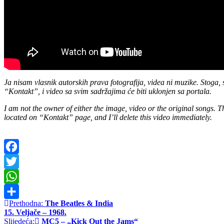
Ja nisam vlasnik autorskih prava fotografija, videa ni muzike. Stoga, 
“Kontakt”, i video sa svim sadržajima će biti uklonjen sa portala.
I am not the owner of either the image, video or the original songs. Th
located on “Kontakt” page, and I’ll delete this video immediately.
Facebook
Twitter
WhatsApp
Navigacija
Prethodna:
The Beatles & India
Share
15. Veljače – 1968.
objava
Slijedeća:
MC5 – „Kick Out the Jams“