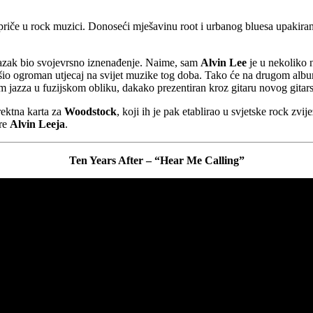
priče u rock muzici. Donoseći mješavinu root i urbanog bluesa upakiran
 izlazak bio svojevrsno iznenađenje. Naime, sam
Alvin Lee
je u nekoliko 
vršio ogroman utjecaj na svijet muzike tog doba. Tako će na drugom al
m jazza u fuzijskom obliku, dakako prezentiran kroz gitaru novog gitar
rektna karta za
Woodstock
, koji ih je pak etablirao u svjetske rock zvi
ere
Alvin Leeja
.
Ten Years After – “Hear Me Calling”