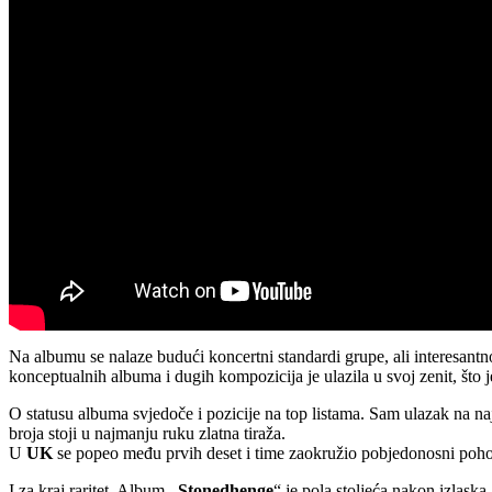
Na albumu se nalaze budući koncertni standardi grupe, ali interesantn
konceptualnih albuma i dugih kompozicija je ulazila u svoj zenit, što je
O statusu albuma svjedoče i pozicije na top listama. Sam ulazak na naj
broja stoji u najmanju ruku zlatna tiraža.
U
UK
se popeo među prvih deset i time zaokružio pobjedonosni poh
I za kraj raritet. Album
„Stonedhenge
“ je pola stoljeća nakon izlaska,