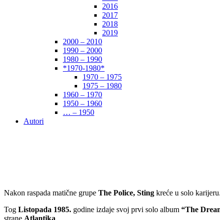
2016
2017
2018
2019
2000 – 2010
1990 – 2000
1980 – 1990
*1970-1980*
1970 – 1975
1975 – 1980
1960 – 1970
1950 – 1960
… – 1950
Autori
Nakon raspada matične grupe
The Police, Sting
kreće u solo karijeru
Tog
Listopada 1985.
godine izdaje svoj prvi solo album
“The Dream
strane
Atlantika
.