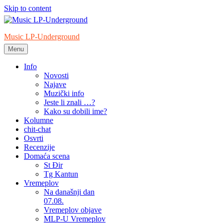
Skip to content
Music LP-Underground
Menu
samo muzika i …..
Info
Novosti
Najave
Muzički info
Jeste li znali …?
Kako su dobili ime?
Kolumne
chit-chat
Osvrti
Recenzije
Domaća scena
St Đir
Tg Kantun
Vremeplov
Na današnji dan
07.08.
Vremeplov objave
MLP-U Vremeplov