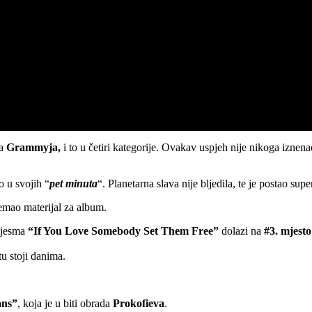
za
Grammyja,
i to u četiri kategorije. Ovakav uspjeh nije nikoga iznen
o u svojih “
pet minuta
“. Planetarna slava nije bljedila, te je postao supe
emao materijal za album.
 Pjesma
“If You Love Somebody Set Them Free”
dolazi na
#3. mjesto
tu stoji danima.
ans”
, koja je u biti obrada
Prokofieva
.