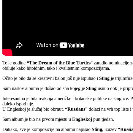
Te je godine
“The Dream of the Blue Turtles
” zaradio nominacije 
obiluje kako hitoidnim, tako i kvalitetnim kompozicijama.
Očito je bilo da se kreativni balon još nije ispuhao i
Sting
je trijumfira
Sam naslov albuma je došao od sna kojeg je
Sting
usnuo dok je pripr
Interesantna je bila reakcija američke i britanske publike na singlice.
daleko ispod nje.
U Engleskoj je slučaj bio obrnut.
“Russians”
dolazi na vrh top liste i 
Sam album je bio na prvom mjestu u
Engleskoj
pun tjedan.
Dakako, sve je kompozicije na albumu napisao
Sting
, izuzev
“Russi