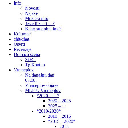
Info
Novosti
Najave
Muzički info
Jeste li znali …?
Kako su dobili ime?
Kolumne
chit-chat
Osvrti
Recenzije
Domaća scena
St Đir
Tg Kantun
Vremeplov
Na današnji dan
07.08.
Vremeplov objave
MLP-U Vremeplov
*2020 – …*
2020 – 2025
2025 – …
*2010-2020*
2010 – 2015
*2015 – 2020*
2015