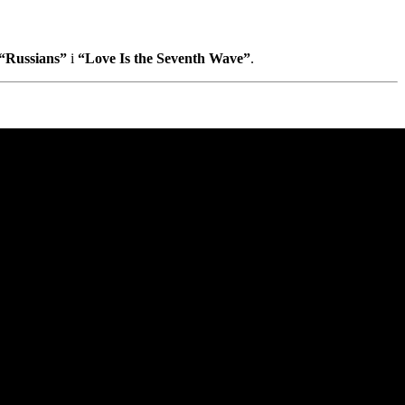
 “Russians”
i
“Love Is the Seventh Wave”
.