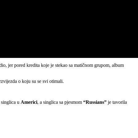
adio, jer pored kredita koje je stekao sa matičnom grupom, album
rzvijezda o koju su se svi otimali.
singlica u
Americi
, a singlica sa pjesmom
“Russians”
je tavorila