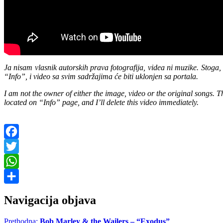
Ja nisam vlasnik autorskih prava fotografija, videa ni muzike. Stoga, 
“Info”, i video sa svim sadržajima će biti uklonjen sa portala.
I am not the owner of either the image, video or the original songs. Th
located on “Info” page, and I’ll delete this video immediately.
Facebook
Twitter
WhatsApp
Share
Navigacija objava
Prethodna:
Bob Marley & the Wailers – “Exodus”