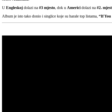
U
Engleskoj
dolazi na
#3 mjesto
, dok u
Americi
dolazi na
#2. mjes
Album je isto tako donio i singlice koje su harale top listama,
“If You