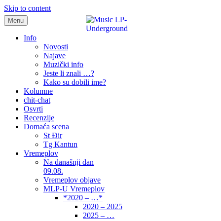
Skip to content
Menu
samo muzika i …..
Info
Novosti
Najave
Muzički info
Jeste li znali …?
Kako su dobili ime?
Kolumne
chit-chat
Osvrti
Recenzije
Domaća scena
St Đir
Tg Kantun
Vremeplov
Na današnji dan
09.08.
Vremeplov objave
MLP-U Vremeplov
*2020 – …*
2020 – 2025
2025 – …