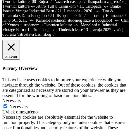
Tvornici kulture, 08. Rujna -/- Nazareth nastupa 7. listopada u zagrebačkoj
Tvornici kulture -/- Jethro Tull u Lisinskom / 11. Listopada -/- Danko
Jones u Vintage Industrial Baru / 21. Listopada - 2026. -/- Tito &
Tarantula stižu u Boogaloo / 31. listopada 2026 -/- Tommy Emmanuel /
Kino SC, 5.11. -/- Kamelot sredinom studenog stiže u Boogaloo! -/- Clan
of Xymox u studenom u Tvornicu kulture -/- Monolord u Industrial
Vintage Baru / 12. Studenog -/- Tindersticks se 13. travnja 2027. vraćaju u
dvoranu Vatroslava Lisinskog /
Zatvori
Privacy Overview
This website uses cookies to improve your experience while you
navigate through the website. Out of these cookies, the cookies that
are categorized as necessary are stored on your browser as they are
essential for the working of basic functionalities
...
Necessary
Necessary
Uvijek omogućeno
Necessary cookies are absolutely essential for the website to
function properly. This category only includes cookies that ensures
basic functionalities and security features of the website. These