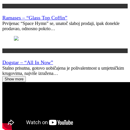
Vremeplov
Ramases – “Glass Top Coffin”
Prvijenac “Space Hymn” se, unatoč slaboj prodaji, ipak donekle
prodavao, odnosno pokrio…
Recenzije
Dogstar – “All In Now”
Stalno prisutna, gotovo uobičajena je polivalentnost u umjetničkim
krugovima, najviše izražena…
Show more