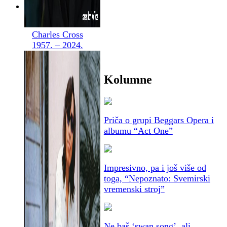
Charles Cross
1957. – 2024.
Kolumne
Priča o grupi Beggars Opera i
albumu “Act One”
Impresivno, pa i još više od
toga, “Nepoznato: Svemirski
vremenski stroj”
Ne baš ‘swan song’, ali … ,