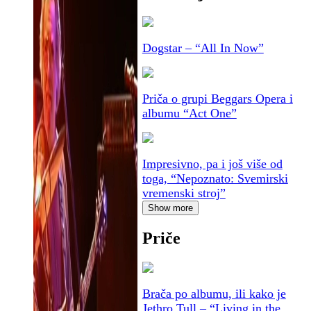
Dogstar – “All In Now”
Priča o grupi Beggars Opera i
albumu “Act One”
Impresivno, pa i još više od
toga, “Nepoznato: Svemirski
vremenski stroj”
Show more
Priče
Brača po albumu, ili kako je
Jethro Tull – “Living in the