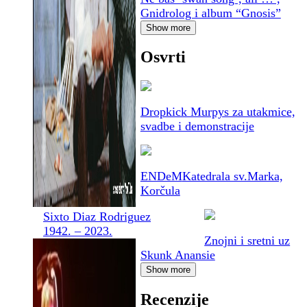
Gnidrolog i album “Gnosis”
Show more
Osvrti
Dropkick Murpys za utakmice,
svadbe i demonstracije
ENDeM
Katedrala sv.Marka,
Korčula
Sixto Diaz Rodriguez
1942. – 2023.
Znojni i sretni uz
Skunk Anansie
Show more
Recenzije