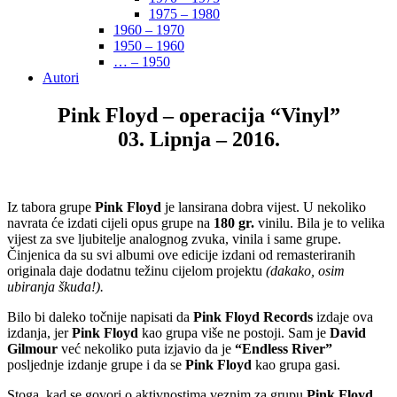
1975 – 1980
1960 – 1970
1950 – 1960
… – 1950
Autori
Pink Floyd – operacija “Vinyl”
03. Lipnja – 2016.
Iz tabora grupe
Pink Floyd
je lansirana dobra vijest. U nekoliko
navrata će izdati cijeli opus grupe na
180 gr.
vinilu. Bila je to velika
vijest za sve ljubitelje analognog zvuka, vinila i same grupe.
Činjenica da su svi albumi ove edicije izdani od remasteriranih
originala daje dodatnu težinu cijelom projektu
(dakako, osim
ubiranja škuda!).
Bilo bi daleko točnije napisati da
Pink Floyd Records
izdaje ova
izdanja, jer
Pink Floyd
kao grupa više ne postoji. Sam je
David
Gilmour
već nekoliko puta izjavio da je
“Endless River”
posljednje izdanje grupe i da se
Pink Floyd
kao grupa gasi.
Stoga, kad se govori o aktivnostima veznim za grupu
Pink Floyd
,