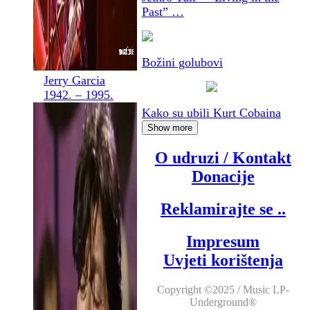
Past” …
Božini golubovi
Jerry Garcia
1942. – 1995.
Kako su ubili Kurt Cobaina
Show more
O udruzi / Kontakt
Donacije
Reklamirajte se ..
Impresum
Uvjeti korištenja
Copyright ©2025 / Music LP-
Underground®