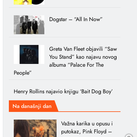
Dogstar – “All In Now”
Greta Van Fleet objavili “Saw
You Stand” kao najavu novog
albuma “Palace For The
People”
Henry Rollins najavio knjigu ‘Bait Dog Boy’
Na današnji dan
Važna karika u opusu i
putokaz, Pink Floyd –