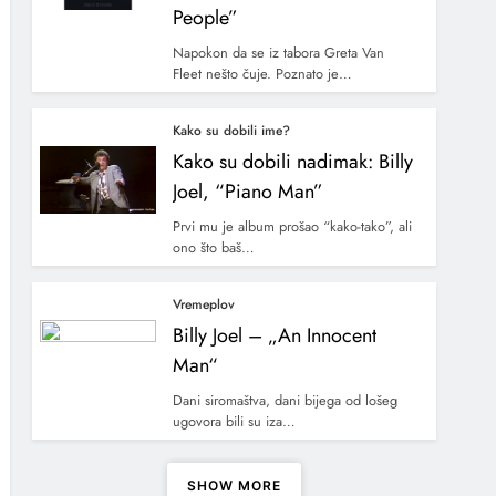
People”
Napokon da se iz tabora Greta Van
Fleet nešto čuje. Poznato je…
Kako su dobili ime?
Kako su dobili nadimak: Billy
Joel, “Piano Man”
Prvi mu je album prošao “kako-tako”, ali
ono što baš…
Vremeplov
Billy Joel – „An Innocent
Man“
Dani siromaštva, dani bijega od lošeg
ugovora bili su iza…
SHOW MORE