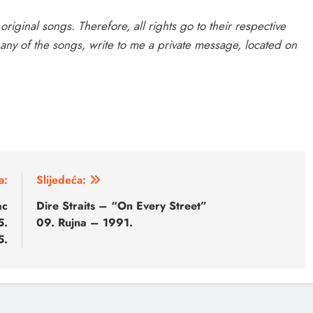
original songs. Therefore, all rights go to their respective
 any of the songs, write to me a private message, located on
a:
Slijedeća:
ac
Dire Straits – “On Every Street”
5.
09. Rujna – 1991.
5.