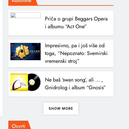
Kolumne
Priča o grupi Beggars Opera
i albumu “Act One”
Impresivno, pa i još više od
toga, “Nepoznato: Svemirski
vremenski stroj”
Ne baš ‘swan song’, ali … ,
Gnidrolog i album “Gnosis”
SHOW MORE
Osvrti