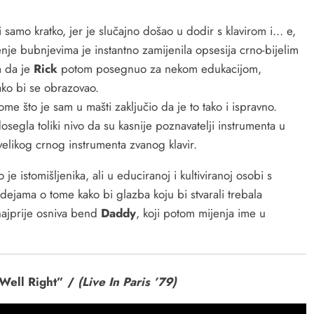
i samo kratko, jer je slučajno došao u dodir s klavirom i… e,
nje bubnjevima je instantno zamijenila opsesija crno-bijelim
m da je
Rick
potom posegnuo za nekom edukacijom,
ako bi se obrazovao.
e što je sam u mašti zaključio da je to tako i ispravno.
osegla toliki nivo da su kasnije poznavatelji instrumenta u
z velikog crnog instrumenta zvanog klavir.
 je istomišljenika, ali u educiranoj i kultiviranoj osobi s
dejama o tome kako bi glazba koju bi stvarali trebala
 najprije osniva bend
Daddy
, koji potom mijenja ime u
Well Right” /
(Live In Paris ’79)