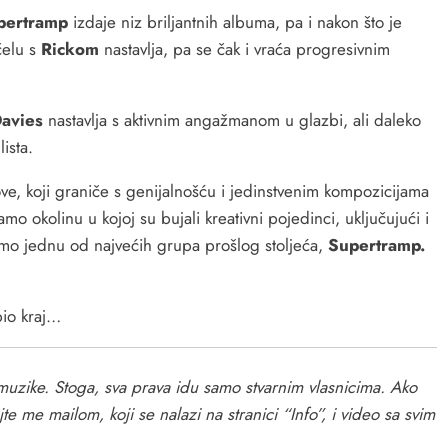
ertramp
izdaje niz briljantnih albuma, pa i nakon što je
elu s
Rickom
nastavlja, pa se čak i vraća progresivnim
Davies
nastavlja s aktivnim angažmanom u glazbi, ali daleko
ista.
ove, koji graniče s genijalnošću i jedinstvenim kompozicijama
mo okolinu u kojoj su bujali kreativni pojedinci, uključujući i
mo jednu od najvećih grupa prošlog stoljeća,
Supertramp.
bio kraj…
i muzike. Stoga, sva prava idu samo stvarnim vlasnicima. Ako
ajte me mailom, koji se nalazi na stranici “Info”, i video sa svim