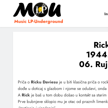
In
Music LP-Underground
samo muzika i …..
Ric
1944
06. Ru
Priča o
Ricku Daviesu
je u biti klasična priča o ro
dođe u doticaj s glazbom i njome se oduševi, onda po
A
Rick
je baš u tom dobu došao u kontakt sa stari
Prve bubnjeve sklopio mu je otac od praznih limenki