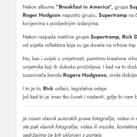
Nakon albuma
“Breakfast in America”,
grupa
Sup
Roger Hodgson
napustio grupu,
Supertramp
na č
korijenima s posljednjim izdanjima.
Nakon raspada matične grupe
Supertramp, Rick 
od svjetla reflektora koja su ga dovela na vrhove top l
No, kao i uvijek u umjetnosti, pamtimo kreativne vrh
umjetnika koji ih duboko proživljava. I kad na to doda
suosnivača benda
Rogera Hodgsona
, onda dobije
I to je to,
Rick
odlazi, legislativa ostaje.
Još kad bi je imao tko čuvati i nastaviti, gdje bi nam 
Ja nisam vlasnik autorskih prava fotografija, videa n
ste pak vlasnik fotografije, videa ili muzike, kontaktir
sadržajima će biti uklonjen s portala.