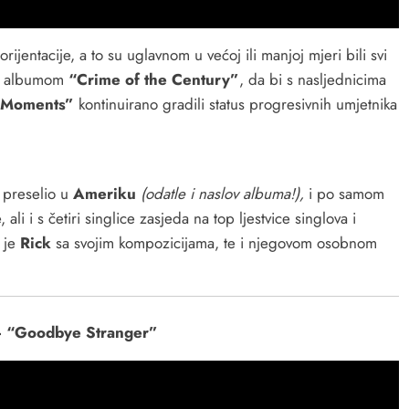
ijentacije, a to su uglavnom u većoj ili manjoj mjeri bili svi
ili albumom
“Crime of the Century”
, da bi s nasljednicima
t Moments”
kontinuirano gradili status progresivnih umjetnika
 preselio u
Ameriku
(odatle i naslov albuma!),
i po samom
i i s četiri singlice zasjeda na top ljestvice singlova i
 je
Rick
sa svojim kompozicijama, te i njegovom osobnom
 “Goodbye Stranger”