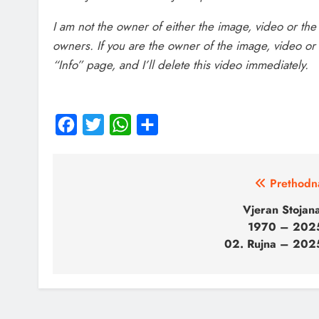
I am not the owner of either the image, video or the 
owners. If you are the owner of the image, video or
“Info” page, and I’ll delete this video immediately.
Facebook
Twitter
WhatsApp
Share
Prethodn
Vjeran Stojan
1970 – 202
02. Rujna – 202