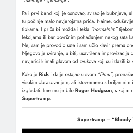
“matineje i vjenčanja”
.
Pa i prvi bend koji je osnovao, svirao je bubnjeve, al
tu počinje malo nevjerojatna priča. Naime, oduševlje
tipkama. I priča bi možda i tekla
“normalnim”
tijeko
lekcijama ili bar površnim pohađanjem nekog sata k
Ne, sam je provodio sate i sam učio klavir prema onom
Njegovo je sviranje, u biti, usavršena improvizacija d
nevjerici klimali glavom od zvukova koji su izlazili i
Kako je
Rick
i dalje ostajao u svom
“filmu”
, pronašao
visokim obrazovanjem, ali istovremeno s briljantnim i
izgledati. Ime mu je bilo
Roger Hodgson
, s kojim
Supertramp.
Supertramp – “Bloody 