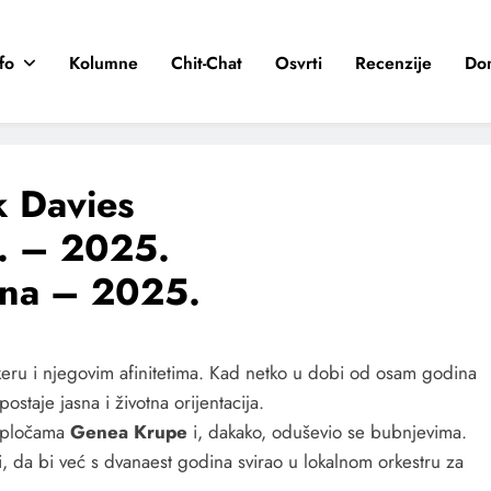
fo
Kolumne
Chit-Chat
Osvrti
Recenzije
Do
k Davies
. – 2025.
jna – 2025.
ckeru i njegovim afinitetima. Kad netko u dobi od osam godina
staje jasna i životna orijentacija.
m pločama
Genea Krupe
i, dakako, oduševio se bubnjevima.
, da bi već s dvanaest godina svirao u lokalnom orkestru za