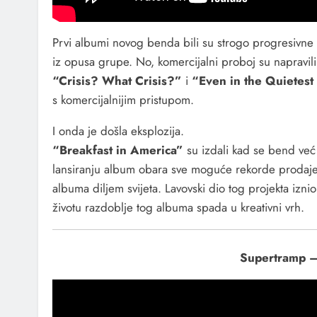
Prvi albumi novog benda bili su strogo progresivne or
iz opusa grupe. No, komercijalni proboj su naprav
“Crisis? What Crisis?”
i
“Even in the Quietes
s komercijalnijim pristupom.
I onda je došla eksplozija.
“Breakfast in America”
su izdali kad se bend već
lansiranju album obara sve moguće rekorde prodaje, al
albuma diljem svijeta. Lavovski dio tog projekta iznio
životu razdoblje tog albuma spada u kreativni vrh.
Supertramp –