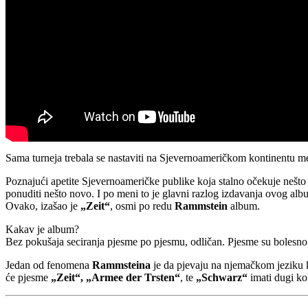
Sama turneja trebala se nastaviti na Sjevernoameričkom kontinentu me
Poznajući apetite Sjevernoameričke publike koja stalno očekuje nešto d
ponuditi nešto novo. I po meni to je glavni razlog izdavanja ovog albu
Ovako, izašao je
„Zeit“
, osmi po redu
Rammstein
album.
Kakav je album?
Bez pokušaja seciranja pjesme po pjesmu, odličan. Pjesme su bolesno pr
Jedan od fenomena
Rammsteina
je da pjevaju na njemačkom jeziku ko
će pjesme
„Zeit“, „Armee der Trsten“
, te
„Schwarz“
imati dugi ko