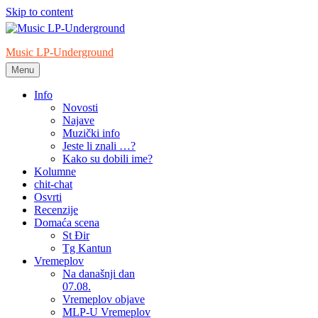
Skip to content
Music LP-Underground
Menu
samo muzika i …..
Info
Novosti
Najave
Muzički info
Jeste li znali …?
Kako su dobili ime?
Kolumne
chit-chat
Osvrti
Recenzije
Domaća scena
St Đir
Tg Kantun
Vremeplov
Na današnji dan
07.08.
Vremeplov objave
MLP-U Vremeplov