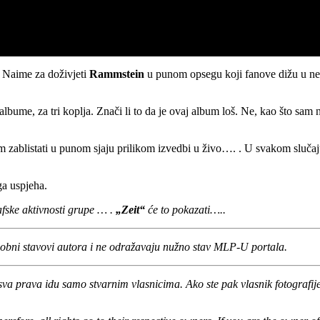
 Naime za doživjeti
Rammstein
u punom opsegu koji fanove dižu u nebe
albume, za tri koplja. Znači li to da je ovaj album loš. Ne, kao što sam 
m zablistati u punom sjaju prilikom izvedbi u živo…. . U svakom slučaju
ga uspjeha.
rafske aktivnosti grupe … .
„Zeit“
će to pokazati…..
obni stavovi autora i ne odražavaju nužno stav MLP-U portala.
sva prava idu samo stvarnim vlasnicima. Ako ste pak vlasnik fotografije,