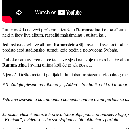
I tu je možda najveći problem u izražaju
Rammsteina
i ovog albuma.
neki njihov live album, raspaliti maksimalnu i guštati ka…
Jednostavno svi live albumi
Rammsteina
šiju ovaj, a i sve prethodne 
predstojećoj stadionskoj turneji koja počinje polovicom Svibnja.
Duboko sam uvjeren da će tada sve sjesti na svoje mjesto i da će albu
Rammsteina
i svima onima koji će to tek postati.
Njemački teško metalni genijalci idu utabanim stazama globalnog me
P.S. Zadnja pjesma na albumu je
„Aideu“
. Simbolika ili kraj diskog
*Stavovi izneseni u kolumnama i komentarima na ovom portalu su os
Ja nisam vlasnik autorskih prava fotografija, videa ni muzike. Stoga, 
“Kontakt”, i video sa svim sadržajima će biti uklonjen s portala.