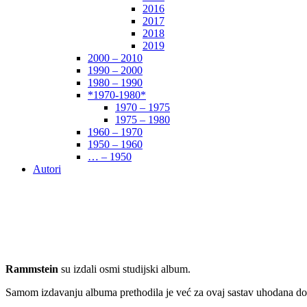
2016
2017
2018
2019
2000 – 2010
1990 – 2000
1980 – 1990
*1970-1980*
1970 – 1975
1975 – 1980
1960 – 1970
1950 – 1960
… – 1950
Autori
Rammstein
su izdali osmi studijski album.
Samom izdavanju albuma prethodila je već za ovaj sastav uhodana do