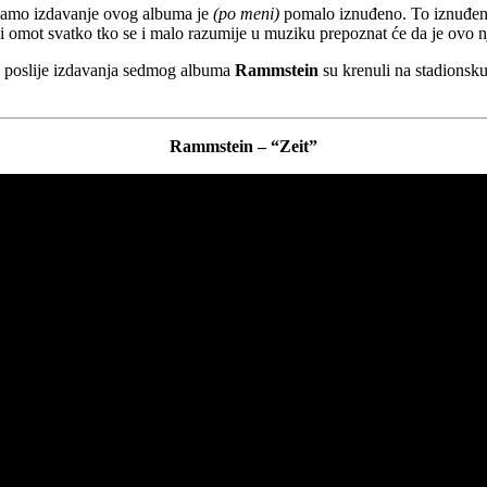
 samo izdavanje ovog albuma je
(po meni)
pomalo iznuđeno. To iznuđeno
i omot svatko tko se i malo razumije u muziku prepoznat će da je ovo 
 poslije izdavanja sedmog albuma
Rammstein
su krenuli na stadionsk
Rammstein – “Zeit”