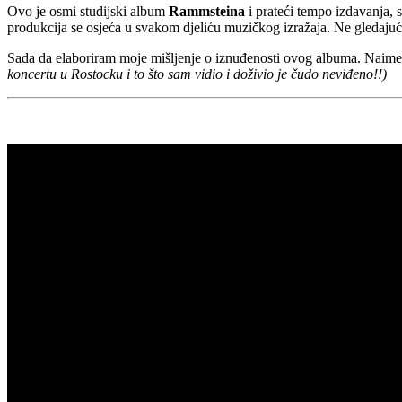
Ovo je osmi studijski album
Rammsteina
i prateći tempo izdavanja,
produkcija se osjeća u svakom djeliću muzičkog izražaja. Ne gledajuć
Sada da elaboriram moje mišljenje o iznuđenosti ovog albuma. Naime
koncertu u Rostocku i to što sam vidio i doživio je čudo neviđeno!!)