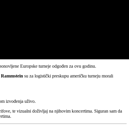
io ponovljene Europske turneje odgođen za ovu godinu.
a
Rammstein
su za logistički preskupu američku turneju morali
kom izvođenja uživo.
rifove, te vizualni doživljaj na njihovim koncertima. Siguran sam da
ertima.