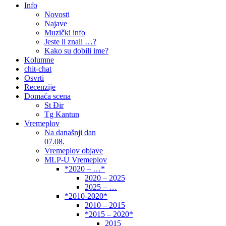
Info
Novosti
Najave
Muzički info
Jeste li znali …?
Kako su dobili ime?
Kolumne
chit-chat
Osvrti
Recenzije
Domaća scena
St Đir
Tg Kantun
Vremeplov
Na današnji dan
07.08.
Vremeplov objave
MLP-U Vremeplov
*2020 – …*
2020 – 2025
2025 – …
*2010-2020*
2010 – 2015
*2015 – 2020*
2015