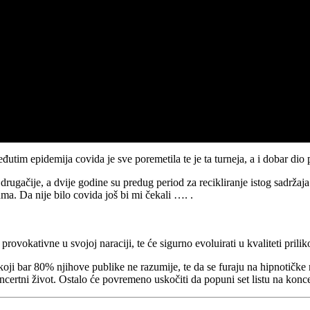
đutim epidemija covida je sve poremetila te je ta turneja, a i dobar d
rugačije, a dvije godine su predug period za recikliranje istog sadržaj
ma. Da nije bilo covida još bi mi čekali …. .
ovokativne u svojoj naraciji, te će sigurno evoluirati u kvaliteti prili
ji bar 80% njihove publike ne razumije, te da se furaju na hipnotičke 
ncertni život. Ostalo će povremeno uskočiti da popuni set listu na konc