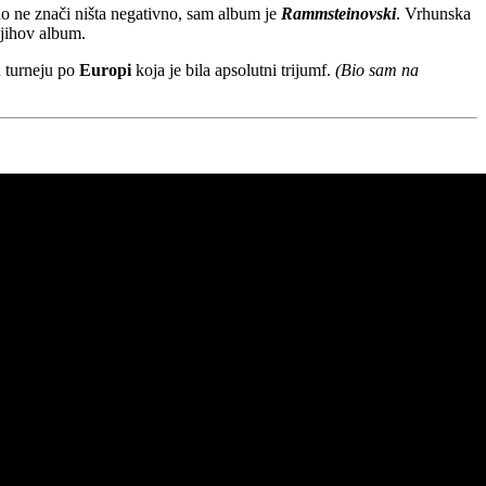
 ne znači ništa negativno, sam album je
Rammsteinovski
. Vrhunska
njihov album.
u turneju po
Europi
koja je bila apsolutni trijumf.
(Bio sam na