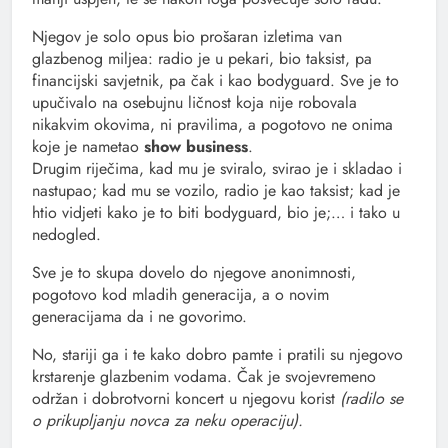
Njegov je solo opus bio prošaran izletima van
glazbenog miljea: radio je u pekari, bio taksist, pa
financijski savjetnik, pa čak i kao bodyguard. Sve je to
upučivalo na osebujnu ličnost koja nije robovala
nikakvim okovima, ni pravilima, a pogotovo ne onima
koje je nametao
show business
.
Drugim riječima, kad mu je sviralo, svirao je i skladao i
nastupao; kad mu se vozilo, radio je kao taksist; kad je
htio vidjeti kako je to biti bodyguard, bio je;… i tako u
nedogled.
Sve je to skupa dovelo do njegove anonimnosti,
pogotovo kod mladih generacija, a o novim
generacijama da i ne govorimo.
No, stariji ga i te kako dobro pamte i pratili su njegovo
krstarenje glazbenim vodama. Čak je svojevremeno
održan i dobrotvorni koncert u njegovu korist
(radilo se
o prikupljanju novca za neku operaciju).