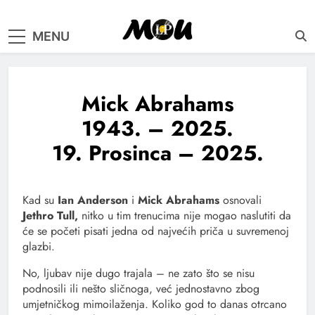
samo muzika i …..
MENU
Mick Abrahams
1943. – 2025.
19. Prosinca – 2025.
Kad su
Ian Anderson
i
Mick Abrahams
osnovali
Jethro Tull,
nitko u tim trenucima nije mogao naslutiti da
će se početi pisati jedna od najvećih priča u suvremenoj
glazbi.
No, ljubav nije dugo trajala – ne zato što se nisu
podnosili ili nešto sličnoga, već jednostavno zbog
umjetničkog mimoilaženja. Koliko god to danas otrcano