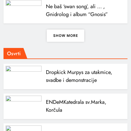
Ne baš ‘swan song’, ali … ,
Gnidrolog i album “Gnosis”
SHOW MORE
Osvrti
Dropkick Murpys za utakmice,
svadbe i demonstracije
ENDeM
Katedrala sv.Marka,
Korčula