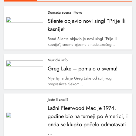
Domaća scena
Novo
Silente objavio novi singl “Prije ili
kasnije”
Bend Silente objavio je novi singl “Prije ili
kasnije”, sedmu pjesmu s nadolazećeg…
Muzički info
Greg Lake – pomalo o svemu!
Nije tajna da je Greg Lake od šutljivog
progresivca tijekom…
Jeste li znali?
Lažni Fleetwood Mac je 1974.
godine bio na turneji po Americi, i
onda se klupko počelo odmotavati
…