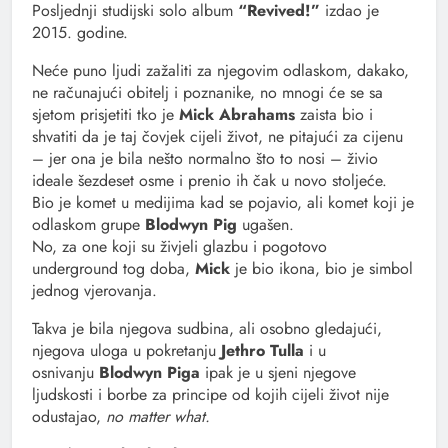
Posljednji studijski solo album
“Revived!”
izdao je
2015. godine.
Neće puno ljudi zažaliti za njegovim odlaskom, dakako,
ne računajući obitelj i poznanike, no mnogi će se sa
sjetom prisjetiti tko je
Mick Abrahams
zaista bio i
shvatiti da je taj čovjek cijeli život, ne pitajući za cijenu
– jer ona je bila nešto normalno što to nosi – živio
ideale šezdeset osme i prenio ih čak u novo stoljeće.
Bio je komet u medijima kad se pojavio, ali komet koji je
odlaskom grupe
Blodwyn Pig
ugašen.
No, za one koji su živjeli glazbu i pogotovo
underground tog doba,
Mick
je bio ikona, bio je simbol
jednog vjerovanja.
Takva je bila njegova sudbina, ali osobno gledajući,
njegova uloga u pokretanju
Jethro Tulla
i u
osnivanju
Blodwyn Piga
ipak je u sjeni njegove
ljudskosti i borbe za principe od kojih cijeli život nije
odustajao,
no matter what.