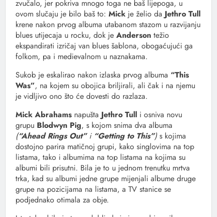
zvučalo, jer pokriva mnogo toga ne baš lijepoga, u
ovom slučaju je bilo baš to:
Mick
je želio da
Jethro Tull
krene nakon prvog albuma utabanom stazom u razvijanju
blues utijecaja u rocku, dok je
Anderson
težio
ekspandirati izričaj van blues šablona, obogaćujući ga
folkom, pa i medievalnom u naznakama.
Sukob je eskalirao nakon izlaska prvog albuma
“This
Was”
, na kojem su obojica briljirali, ali čak i na njemu
je vidljivo ono što će dovesti do razlaza.
Mick Abrahams
napušta
Jethro Tull
i osniva novu
grupu
Blodwyn Pig
, s kojom snima dva albuma
(
“Ahead Rings Out”
i
“Getting to This”
)
s kojima
dostojno parira matičnoj grupi, kako singlovima na top
listama, tako i albumima na top listama na kojima su
albumi bili prisutni. Bila je to u jednom trenutku mrtva
trka, kad su albumi jedne grupe mijenjali albume druge
grupe na pozicijama na listama, a TV stanice se
podjednako otimala za obje.