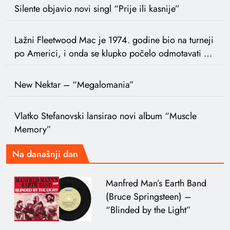
Silente objavio novi singl “Prije ili kasnije”
Lažni Fleetwood Mac je 1974. godine bio na turneji
po Americi, i onda se klupko počelo odmotavati …
New Nektar – “Megalomania”
Vlatko Stefanovski lansirao novi album “Muscle
Memory”
Na današnji dan
Manfred Man’s Earth Band
(Bruce Springsteen) –
“Blinded by the Light”