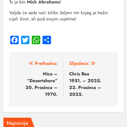
To je bio
Mick Abrahams
!
Valjda će sada naći toliko željeni mir kojeg je tražio
cijeli život, ali pod svojim uvjetima!
Facebook
Twitter
WhatsApp
Share
Prethodna:
Slijedeća:
Nico –
Chris Rea
“Desertshore”
1951. – 2025.
20. Prosinca –
22. Prosinca –
1970.
2025.
Najnovije