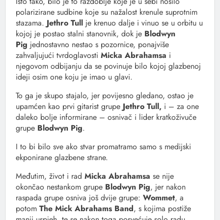
Isto tako, bilo je to razdoblje koje je u sebi nosilo
polarizirane sudbine koje su nažalost krenule suprotnim
stazama.
Jethro Tull
je krenuo dalje i vinuo se u orbitu u
kojoj je postao stalni stanovnik, dok je
Blodwyn
Pig
jednostavno nestao s pozornice, ponajviše
zahvaljujući tvrdoglavosti
Micka Abrahamsa
i
njegovom odbijanju da se povinuje bilo kojoj glazbenoj
ideji osim one koju je imao u glavi.
To ga je skupo stajalo, jer povijesno gledano, ostao je
upamćen kao prvi gitarist grupe
Jethro Tull,
i – za one
daleko bolje informirane – osnivač i lider kratkoživuče
grupe
Blodwyn Pig
.
I to bi bilo sve ako stvar promatramo samo s medijski
ekponirane glazbene strane.
Međutim, život i rad
Micka Abrahamsa
se nije
okončao nestankom grupe
Blodwyn Pig
, jer nakon
raspada grupe osniva još dvije grupe:
Wommet
, a
potom
The Mick Abrahams Band
, s kojima postiže
manji uspjeh, te se nakon toga posvećuje solo radu.