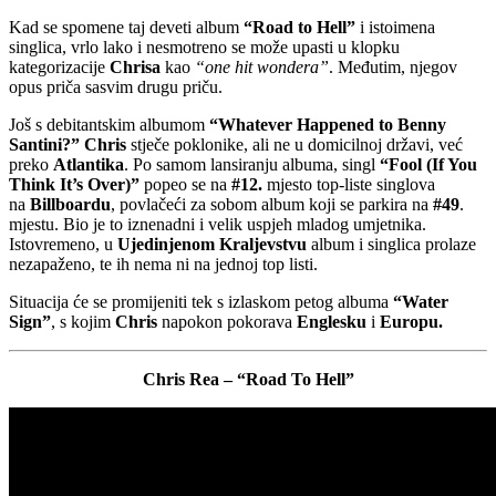
Kad se spomene taj deveti album
“Road to Hell”
i istoimena
singlica, vrlo lako i nesmotreno se može upasti u klopku
kategorizacije
Chrisa
kao
“one hit wondera”
. Međutim, njegov
opus priča sasvim drugu priču.
Još s debitantskim albumom
“Whatever Happened to Benny
Santini?”
Chris
stječe poklonike, ali ne u domicilnoj državi, već
preko
Atlantika
. Po samom lansiranju albuma, singl
“Fool (If You
Think It’s Over)”
popeo se na
#12.
mjesto top-liste singlova
na
Billboardu
, povlačeći za sobom album koji se parkira na
#49
.
mjestu. Bio je to iznenadni i velik uspjeh mladog umjetnika.
Istovremeno, u
Ujedinjenom Kraljevstvu
album i singlica prolaze
nezapaženo, te ih nema ni na jednoj top listi.
Situacija će se promijeniti tek s izlaskom petog albuma
“Water
Sign”
, s kojim
Chris
napokon pokorava
Englesku
i
Europu.
Chris Rea – “Road To Hell”