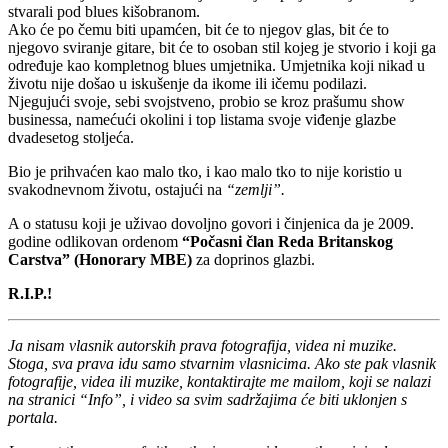
stvarali pod blues kišobranom.
Ako će po čemu biti upamćen, bit će to njegov glas, bit će to
njegovo sviranje gitare, bit će to osoban stil kojeg je stvorio i koji ga
određuje kao kompletnog blues umjetnika. Umjetnika koji nikad u
životu nije došao u iskušenje da ikome ili ičemu podilazi.
Njegujući svoje, sebi svojstveno, probio se kroz prašumu show
businessa, namećući okolini i top listama svoje viđenje glazbe
dvadesetog stoljeća.
Bio je prihvaćen kao malo tko, i kao malo tko to nije koristio u
svakodnevnom životu, ostajući na
“zemlji”.
A o statusu koji je uživao dovoljno govori i činjenica da je 2009.
godine odlikovan ordenom
“Počasni član Reda Britanskog
Carstva” (Honorary MBE)
za doprinos glazbi.
R.I.P.!
Ja nisam vlasnik autorskih prava fotografija, videa ni muzike.
Stoga, sva prava idu samo stvarnim vlasnicima. Ako ste pak vlasnik
fotografije, videa ili muzike, kontaktirajte me mailom, koji se nalazi
na stranici “Info”, i video sa svim sadržajima će biti uklonjen s
portala.