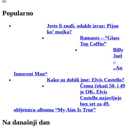
Popularno
Jeste li znali, odakle izraz: Pijan
ko’ majka?
Ramases – “Glass
Top Coffin”
Billy
Joel
–
„An
Innocent Man“
Kako su dobili ime: Elvis Costello?
Čemu čekati 50, i 49
je OK, Elvis
Costello najavljuje
box set za 49.
obljetnicu albuma “My Aim Is True”
Na današnji dan