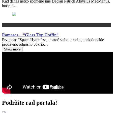
Kad danas netko spomene ime Declan Patrick Aloysius MacManus,
hoće li…
Vremeplov
Ramases – “Glass Top Coffin”
Prvijenac “Space Hymn” se, unatoč slaboj prodaji, ipak donekle
prodavao, odnosno pokrio…
Show more
Podržite rad portala!