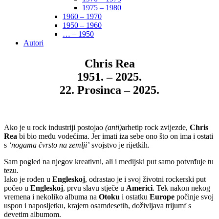
1975 – 1980
1960 – 1970
1950 – 1960
… – 1950
Autori
Chris Rea
1951. – 2025.
22. Prosinca – 2025.
Ako je u rock industriji postojao
(anti)
arhetip rock zvijezde,
Chris
Rea
bi bio među vodećima. Jer imati iza sebe ono što on ima i ostati
s
‘nogama čvrsto na zemlji’
svojstvo je rijetkih.
Sam pogled na njegov kreativni, ali i medijski put samo potvrđuje tu
tezu.
Iako je rođen u
Engleskoj
, odrastao je i svoj životni rockerski put
počeo u
Engleskoj
, prvu slavu stječe u
Americi
. Tek nakon nekog
vremena i nekoliko albuma na
Otoku
i ostatku
Europe
počinje svoj
uspon i naposljetku, krajem osamdesetih, doživljava trijumf s
devetim albumom.