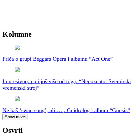
Kolumne
Priča o grupi Beggars Opera i albumu “Act One”
Impresivno, pa i još više od toga, “Nepoznato: Svemirski
vremenski stroj”
Ne baš ‘swan song’, ali … , Gnidrolog i album “Gnosis”
Show more
Osvrti