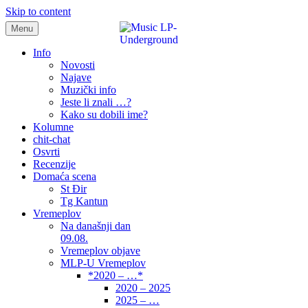
Skip to content
Menu
samo muzika i …..
Info
Novosti
Najave
Muzički info
Jeste li znali …?
Kako su dobili ime?
Kolumne
chit-chat
Osvrti
Recenzije
Domaća scena
St Đir
Tg Kantun
Vremeplov
Na današnji dan
09.08.
Vremeplov objave
MLP-U Vremeplov
*2020 – …*
2020 – 2025
2025 – …