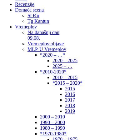
Recenzije
Domaća scena
St Đir
Tg Kantun
Vremeplov
Na današnji dan
09.08.
Vremeplov objave
MLP-U Vremeplov
*2020 – …*
2020 – 2025
2025 – …
*2010-2020*
2010 – 2015
*2015 – 2020*
2015
2016
2017
2018
2019
2000 – 2010
1990 – 2000
1980 – 1990
*1970-1980*
1970 – 1975