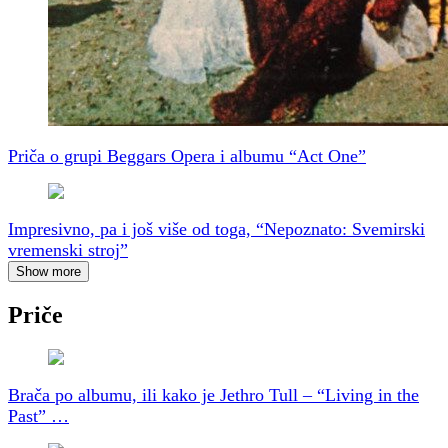
Priča o grupi Beggars Opera i albumu “Act One”
Impresivno, pa i još više od toga, “Nepoznato: Svemirski
vremenski stroj”
Show more
Priče
Brača po albumu, ili kako je Jethro Tull – “Living in the
Past” …