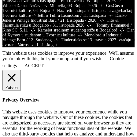
Hollywood Vampires nastupaju u Puli u Areni / 03. Rujna – 2026. -/-
Wilco stiže na Tvrđavu sv. Mihovila, 03. Rujna - 2026. -/- GusGus u
Tvornici kulture, 08. Rujna -/- Nazareth nastupa 7. listopada u zagrebačkoj
Tvornici kulture -/- Jethro Tull u Lisinskom / 11. Listopada -/- Danko
Jones u Vintage Industrial Baru / 21. Listopada - 2026. -/- Tito &
Tarantula stižu u Boogaloo / 31. listopada 2026 -/- Tommy Emmanuel /
Kino SC, 5.11. -/- Kamelot sredinom studenog stiže u Boogaloo! -/- Clan
of Xymox u studenom u Tvornicu kulture -/- Monolord u Industrial
Vintage Baru / 12. Studenog -/- Tindersticks se 13. travnja 2027. vraćaju u
dvoranu Vatroslava Lisinskog /
This website uses cookies to improve your experience. We'll assume
you're ok with this, but you can opt-out if you wish.
Cookie
settings
ACCEPT
Zatvori
Privacy Overview
This website uses cookies to improve your experience while you
navigate through the website. Out of these cookies, the cookies that
are categorized as necessary are stored on your browser as they are
essential for the working of basic functionalities of the website. We
also use third-party cookies that help us analyze and understand how