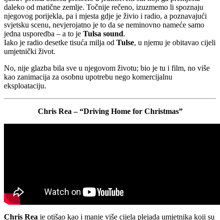
daleko od matične zemlje. Točnije rečeno, izuzmemo li spoznaju
njegovog porijekla, pa i mjesta gdje je živio i radio, a poznavajući
svjetsku scenu, nevjerojatno je to da se neminovno nameće samo
jedna usporedba – a to je
Tulsa sound
.
Iako je radio desetke tisuća milja od
Tulse
, u njemu je obitavao cijeli
umjetnički život.
No, nije glazba bila sve u njegovom životu; bio je tu i film, no više
kao zanimacija za osobnu upotrebu nego komercijalnu
eksploataciju.
Chris Rea – “Driving Home for Christmas”
Chris Rea
je otišao kao i manje više cijela plejada umjetnika koji su