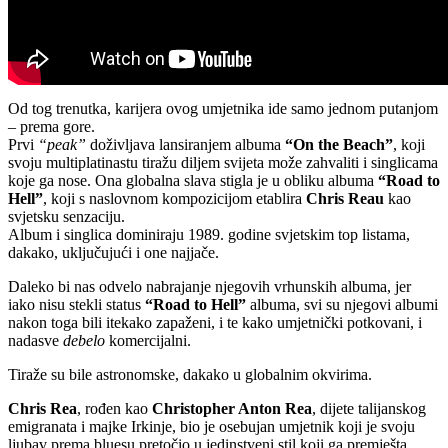
Od tog trenutka, karijera ovog umjetnika ide samo jednom putanjom
– prema gore.
Prvi
“peak”
doživljava lansiranjem albuma
“On the Beach”
, koji
svoju multiplatinastu tiražu diljem svijeta može zahvaliti i singlicama
koje ga nose. Ona globalna slava stigla je u obliku albuma
“Road to
Hell”
, koji s naslovnom kompozicijom etablira
Chris Reau
kao
svjetsku senzaciju.
Album i singlica dominiraju 1989. godine svjetskim top listama,
dakako, uključujući i one najjače.
Daleko bi nas odvelo nabrajanje njegovih vrhunskih albuma, jer
iako nisu stekli status
“Road to Hell”
albuma, svi su njegovi albumi
nakon toga bili itekako zapaženi, i te kako umjetnički potkovani, i
nadasve
debelo
komercijalni.
Tiraže su bile astronomske, dakako u globalnim okvirima.
Chris Rea
, rođen kao
Christopher Anton Rea
, dijete talijanskog
emigranata i majke Irkinje, bio je osebujan umjetnik koji je svoju
ljubav prema bluesu pretočio u jedinstveni stil koji ga premješta