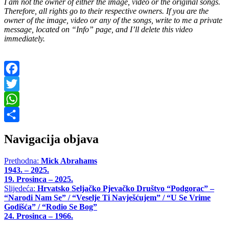
I am not the owner of either the image, video or the original songs.
Therefore, all rights go to their respective owners. If you are the
owner of the image, video or any of the songs, write to me a private
message, located on “Info” page, and I’ll delete this video
immediately.
Facebook
Twitter
WhatsApp
Share
Navigacija objava
Prethodna:
Mick Abrahams
1943. – 2025.
19. Prosinca – 2025.
Slijedeća:
Hrvatsko Seljačko Pjevačko Društvo “Podgorac” –
“Narodi Nam Se” / “Veselje Ti Navješćujem” / “U Se Vrime
Godišća” / “Rodio Se Bog”
24. Prosinca – 1966.