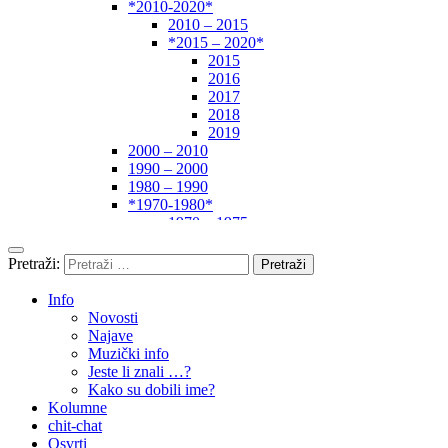
*2010-2020*
2010 – 2015
*2015 – 2020*
2015
2016
2017
2018
2019
2000 – 2010
1990 – 2000
1980 – 1990
*1970-1980*
1970 – 1975
1975 – 1980
1960 – 1970
Pretraži:
1950 – 1960
… – 1950
Info
Autori
Novosti
Najave
Muzički info
Jeste li znali …?
Kako su dobili ime?
Kolumne
chit-chat
Osvrti