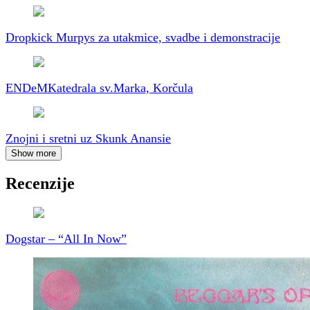
Dropkick Murpys za utakmice, svadbe i demonstracije
ENDeM
Katedrala sv.Marka, Korčula
Znojni i sretni uz Skunk Anansie
Show more
Recenzije
Dogstar – “All In Now”