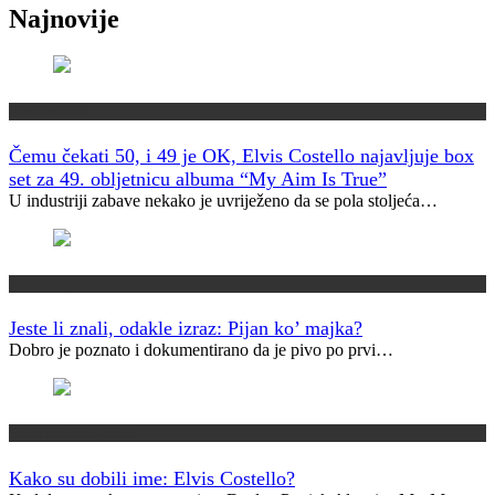
Najnovije
Muzički info
Čemu čekati 50, i 49 je OK, Elvis Costello najavljuje box
set za 49. obljetnicu albuma “My Aim Is True”
U industriji zabave nekako je uvriježeno da se pola stoljeća…
Jeste li znali?
Jeste li znali, odakle izraz: Pijan ko’ majka?
Dobro je poznato i dokumentirano da je pivo po prvi…
Kako su dobili ime?
Kako su dobili ime: Elvis Costello?