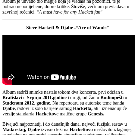
Album je uhvatio dio magije koja je vladala na pozornici, te je
pobrao nepodijeljene, dobre kritike. Štoviše, većinom prevladava u
završnoj rečenici, “
A must have for any Hackett fan
”
Steve Hackett & Djabe -“Ace of Wands”
Album sadrži snimke nastale tokom dva koncerta, prvi održan u
Bratislavi
u
Srpnju 2011.godine
i drugi, održan u
Budimpešti
u
Studenom 2012. godine.
Na repertoaru su autorske teme banda
Djabe
, radovi iz solo karijere samog
Hacketta,
ali i iznenađujuće
verzije standarda
Hackettove
matične grupe
Genesis.
Bivajući najpoznatiji i do današnjih dana, najveći fuzijski sastav u
Mađarskoj, Djabe
izvrsno leži na
Hackettovo
maštovito izlaganje,
te zajedno na pozornici stvaraju atmosferu svojstvenu velikanima.