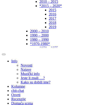
2010 – 2015
*2015 – 2020*
2015
2016
2017
2018
2019
2000 – 2010
1990 – 2000
1980 – 1990
*1970-1980*
1970 – 1975
1975 – 1980
1960 – 1970
1950 – 1960
Info
… – 1950
Novosti
Autori
Najave
Muzički info
Jeste li znali …?
Kako su dobili ime?
Kolumne
chit-chat
Osvrti
Recenzije
Domaća scena