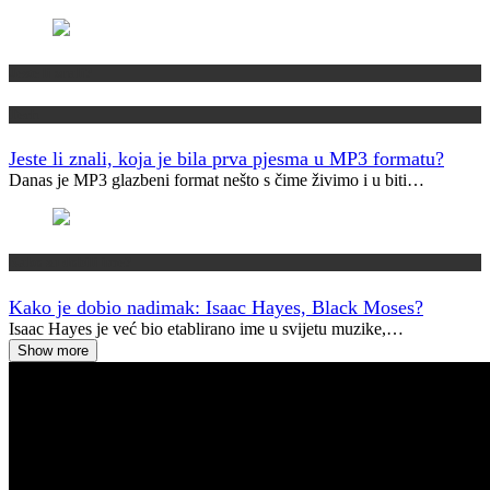
Jeste li znali?
Tech
Jeste li znali, koja je bila prva pjesma u MP3 formatu?
Danas je MP3 glazbeni format nešto s čime živimo i u biti…
Kako su dobili ime?
Kako je dobio nadimak: Isaac Hayes, Black Moses?
Isaac Hayes je već bio etablirano ime u svijetu muzike,…
Show more