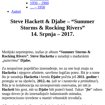
1950 – 1960
… – 1950
Autori
Steve Hackett & Djabe – “Summer
Storms & Rocking Rivers”
14. Srpnja – 2017.
Medijski neprimjetno, izašao je album
“Summer Storms &
Rocking Rivers”
,
Steve Hacketta
u suradnji s mađarskim
„
jazzerima
“
Djabe.
Za neupućene poprilično iznenađenje, no za one koji znaju za
Hacketta
i njegove afinitete, savršeno logičan potez. Bit je u tome
što je suradnja
Hacketta
i benda
Djabe
počela još
2011. godine
i
protegla se na sljedeću,
2012.-tu
. (
ali se i nastavila u prekidima!
).
Bila je to kolaboracija na ravnopravnim osnovama, jer niti je
Hackett
bio gost, niti su
Djabe
bili prateći band. Takav “
fer
” odnos
snaga doveo je do iznenađujuće balansiranih snimaka,
nepretenciozno izvedene u maniri vrhunskih izvođača.