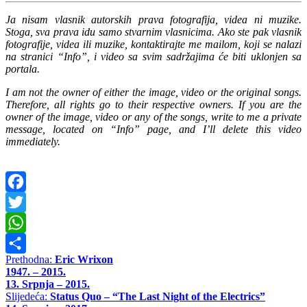
Ja nisam vlasnik autorskih prava fotografija, videa ni muzike.
Stoga, sva prava idu samo stvarnim vlasnicima. Ako ste pak vlasnik
fotografije, videa ili muzike, kontaktirajte me mailom, koji se nalazi
na stranici “Info”, i video sa svim sadržajima će biti uklonjen sa
portala.
I am not the owner of either the image, video or the original songs.
Therefore, all rights go to their respective owners. If you are the
owner of the image, video or any of the songs, write to me a private
message, located on “Info” page, and I’ll delete this video
immediately.
Facebook
Twitter
WhatsApp
Prethodna:
Eric Wrixon
Share
1947. – 2015.
13. Srpnja – 2015.
Slijedeća:
Status Quo – “The Last Night of the Electrics”