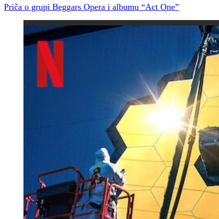
Priča o grupi Beggars Opera i albumu “Act One”