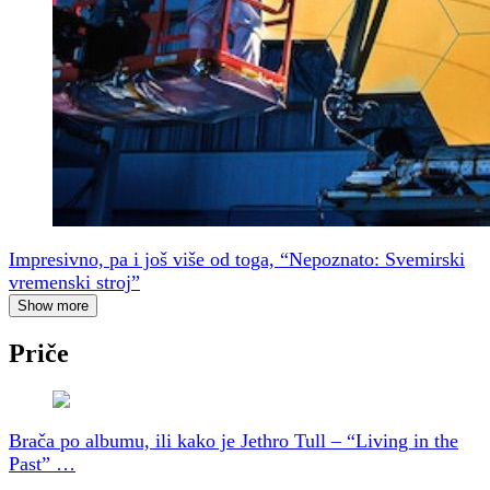
Impresivno, pa i još više od toga, “Nepoznato: Svemirski
vremenski stroj”
Show more
Priče
Brača po albumu, ili kako je Jethro Tull – “Living in the
Past” …