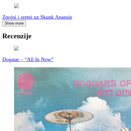
Znojni i sretni uz Skunk Anansie
Show more
Recenzije
Dogstar – “All In Now”