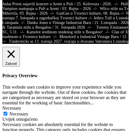
Judas Priest najavili koncert u Areni u Puli / 25. Kolovoza - 2026. -/- Holl
Vampires nastupaju u Puli u Areni / 03. Rujna – 2026. -/- Wilco stiže na Tvr
Mihovila, 03. Rujna - 2026. -/- GusGus u Tvornici kulture, 08. Rujna -/- Na
nastupa 7. listopada u zagrebačkoj Tvornici kulture -/- Jethro Tull u Lisinsko
Listopada -/- Danko Jones u Vintage Industrial Baru / 21. Listopada - 2026.
& Tarantula stižu u Boogaloo / 31. listopada 2026 -/- Tommy Emmanuel /
SC, 5.11. -/- Kamelot sredinom studenog stiže u Boogaloo! -/- Clan of X
studenom u Tvornicu kulture -/- Monolord u Industrial Vintage Baru / 12.
-/- Tindersticks se 13. travnja 2027. vraćaju u dvoranu Vatroslava Lisins
Zatvori
Privacy Overview
This website uses cookies to improve your experience while you
navigate through the website. Out of these cookies, the cookies that
are categorized as necessary are stored on your browser as they are
essential for the working of basic functionalities
...
Necessary
Necessary
Uvijek omogućeno
Necessary cookies are absolutely essential for the website to
function properly. This category only includes cookies that ensures