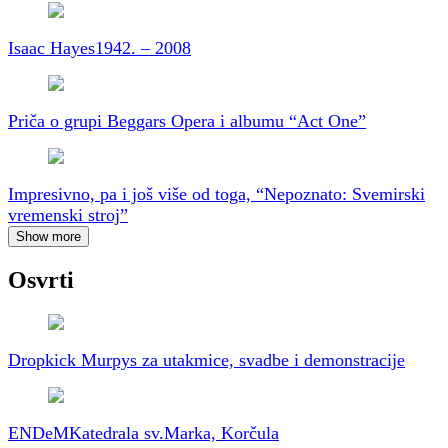
Isaac Hayes
1942. – 2008
Priča o grupi Beggars Opera i albumu “Act One”
Impresivno, pa i još više od toga, “Nepoznato: Svemirski
vremenski stroj”
Show more
Osvrti
Dropkick Murpys za utakmice, svadbe i demonstracije
ENDeM
Katedrala sv.Marka, Korčula