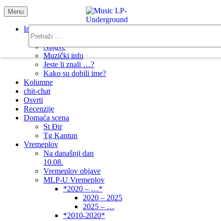
Menu
samo muzika i …..
Info
Novosti
Najave
Muzički info
Jeste li znali …?
Kako su dobili ime?
Kolumne
chit-chat
Osvrti
Recenzije
Domaća scena
St Đir
Tg Kantun
Vremeplov
Na današnji dan
10.08.
Vremeplov objave
MLP-U Vremeplov
*2020 – …*
2020 – 2025
2025 – …
*2010-2020*