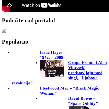
Podržite rad portala!
Popularno
Isaac Hayes
1942. – 2008
Grupa Fronta i Alen
Vitasović
predstavljaju novi
singl, „Ljubav i
revolucija“
Fleetwood Mac – “Black Magic
Woman”
David Bowie –
“Space Oddity”