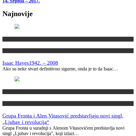
14. Srpnja – 2017.
Najnovije
Kolumne
Vremeplov
Isaac Hayes
1942. – 2008
Ako su neke stvari definitivno sigurne, onda je to da Isaac…
Domaća scena
Novo
Grupa Fronta i Alen Vitasović predstavljaju novi singl,
„Ljubav i revolucija“
Grupa Fronta u suradnji s Alenom Vitasovićem predstavlja novi
singl „Ljubav i revolucija”, koji izlazi…