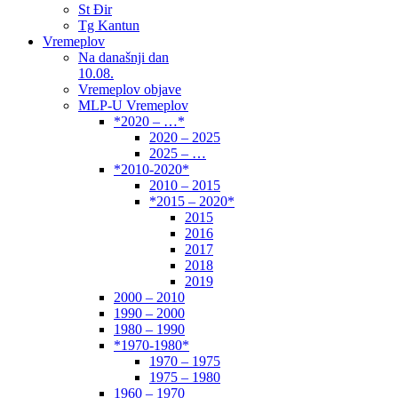
St Đir
Tg Kantun
Vremeplov
Na današnji dan
10.08.
Vremeplov objave
MLP-U Vremeplov
*2020 – …*
2020 – 2025
2025 – …
*2010-2020*
2010 – 2015
*2015 – 2020*
2015
2016
2017
2018
2019
2000 – 2010
1990 – 2000
1980 – 1990
*1970-1980*
1970 – 1975
1975 – 1980
1960 – 1970