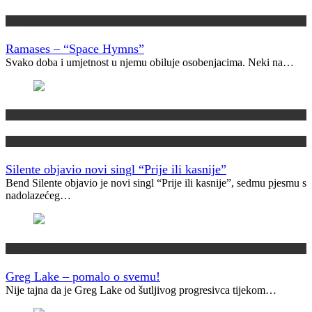
Vremeplov
Ramases – “Space Hymns”
Svako doba i umjetnost u njemu obiluje osobenjacima. Neki na…
Domaća scena
Novo
Silente objavio novi singl “Prije ili kasnije”
Bend Silente objavio je novi singl “Prije ili kasnije”, sedmu pjesmu s
nadolazećeg…
Muzički info
Greg Lake – pomalo o svemu!
Nije tajna da je Greg Lake od šutljivog progresivca tijekom…