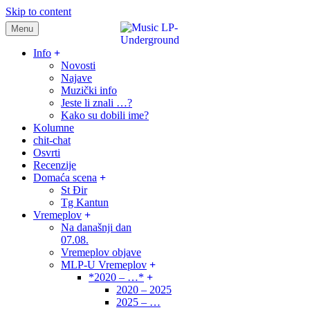
Skip to content
Menu
samo muzika i …..
Info
Novosti
Najave
Muzički info
Jeste li znali …?
Kako su dobili ime?
Kolumne
chit-chat
Osvrti
Recenzije
Domaća scena
St Đir
Tg Kantun
Vremeplov
Na današnji dan
07.08.
Vremeplov objave
MLP-U Vremeplov
*2020 – …*
2020 – 2025
2025 – …