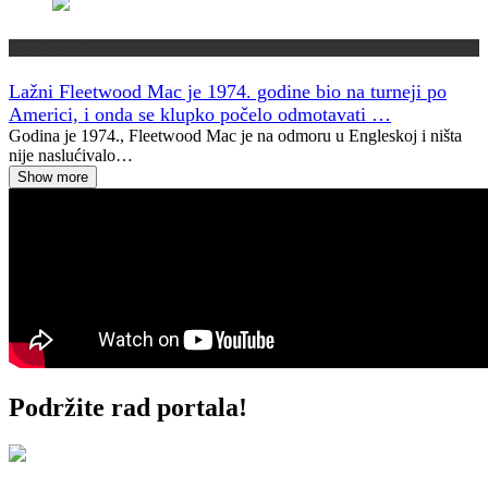
Jeste li znali?
Lažni Fleetwood Mac je 1974. godine bio na turneji po
Americi, i onda se klupko počelo odmotavati …
Godina je 1974., Fleetwood Mac je na odmoru u Engleskoj i ništa
nije naslućivalo…
Show more
Podržite rad portala!