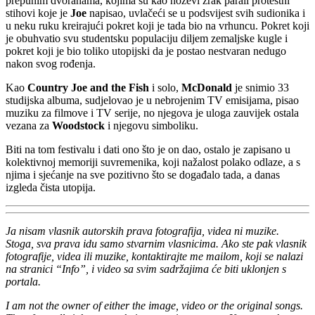
prepunim dvoranama, kojima su kao noževi zrak parali protestni
stihovi koje je
Joe
napisao, uvlačeći se u podsvijest svih sudionika i
u neku ruku kreirajući pokret koji je tada bio na vrhuncu. Pokret koji
je obuhvatio svu studentsku populaciju diljem zemaljske kugle i
pokret koji je bio toliko utopijski da je postao nestvaran nedugo
nakon svog rođenja.
Kao
Country Joe and the Fish
i solo,
McDonald
je snimio 33
studijska albuma, sudjelovao je u nebrojenim TV emisijama, pisao
muziku za filmove i TV serije, no njegova je uloga zauvijek ostala
vezana za
Woodstock
i njegovu simboliku.
Biti na tom festivalu i dati ono što je on dao, ostalo je zapisano u
kolektivnoj memoriji suvremenika, koji nažalost polako odlaze, a s
njima i sjećanje na sve pozitivno što se događalo tada, a danas
izgleda čista utopija.
Ja nisam vlasnik autorskih prava fotografija, videa ni muzike.
Stoga, sva prava idu samo stvarnim vlasnicima. Ako ste pak vlasnik
fotografije, videa ili muzike, kontaktirajte me mailom, koji se nalazi
na stranici “Info”, i video sa svim sadržajima će biti uklonjen s
portala.
I am not the owner of either the image, video or the original songs.