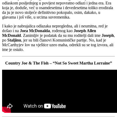
odlaskom posljednjeg u povijest nepovratno odlazi i jedna era. Era
koja je, doduše, već u osamdesetima i devedesetima toliko erodirala
da ju je novo stoljeće definitivno pokopalo, osim, dakako, u
glavama i još više, u srcima suvremenika.
I kako je nabrajalica odlazaka nepregledna, ali i neumitna, red je
došao i na
Joea McDonalda
, rođenog kao
Joseph Allen
McDonald
. Zanimljiv je podatak da su mu roditelji dali ime
Joseph
,
po
Staljinu
, jer su bili članovi Komunističke partije. No, kad je
McCarthyjev lov na vještice uzeo maha, odrekli su se tog izvora, ali
ime je ostalo.
Country Joe & The Fish – “Not So Sweet Martha Lorraine”