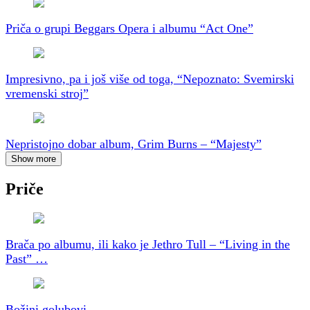
Priča o grupi Beggars Opera i albumu “Act One”
Impresivno, pa i još više od toga, “Nepoznato: Svemirski
vremenski stroj”
Nepristojno dobar album, Grim Burns – “Majesty”
Show more
Priče
Brača po albumu, ili kako je Jethro Tull – “Living in the
Past” …
Božini golubovi