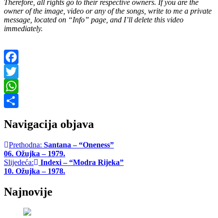
Therefore, all rights go to their respective owners. If you are the
owner of the image, video or any of the songs, write to me a private
message, located on “Info” page, and I’ll delete this video
immediately.
Facebook
Twitter
WhatsApp
Share
Navigacija objava
Prethodna:
Santana – “Oneness”
06. Ožujka – 1979.
Slijedeća:
Indexi – “Modra Rijeka”
10. Ožujka – 1978.
Najnovije