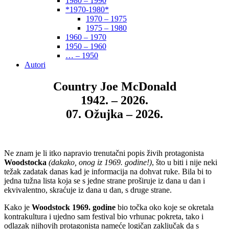
1980 – 1990
*1970-1980*
1970 – 1975
1975 – 1980
1960 – 1970
1950 – 1960
… – 1950
Autori
Country Joe McDonald
1942. – 2026.
07. Ožujka – 2026.
Ne znam je li itko napravio trenutačni popis živih protagonista
Woodstocka
(dakako, onog iz 1969. godine!)
, što u biti i nije neki
težak zadatak danas kad je informacija na dohvat ruke. Bila bi to
jedna tužna lista koja se s jedne strane proširuje iz dana u dan i
ekvivalentno, skraćuje iz dana u dan, s druge strane.
Kako je
Woodstock 1969. godine
bio točka oko koje se okretala
kontrakultura i ujedno sam festival bio vrhunac pokreta, tako i
odlazak njihovih protagonista nameće logičan zaključak da s