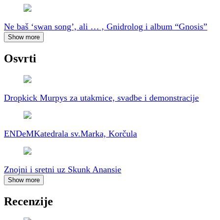
Ne baš ‘swan song’, ali … , Gnidrolog i album “Gnosis”
Show more
Osvrti
Dropkick Murpys za utakmice, svadbe i demonstracije
ENDeM
Katedrala sv.Marka, Korčula
Znojni i sretni uz Skunk Anansie
Show more
Recenzije