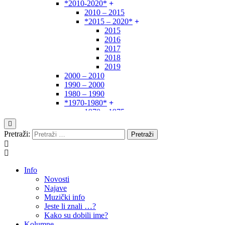
*2010-2020*
2010 – 2015
*2015 – 2020*
2015
2016
2017
2018
2019
2000 – 2010
1990 – 2000
1980 – 1990
*1970-1980*
1970 – 1975
1975 – 1980
1960 – 1970
Pretraži:
1950 – 1960
… – 1950
Autori
Info
Novosti
Najave
Muzički info
Jeste li znali …?
Kako su dobili ime?
Kolumne