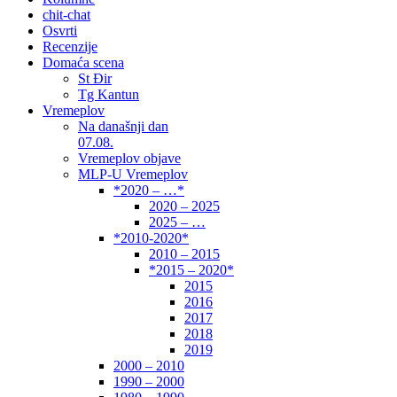
chit-chat
Osvrti
Recenzije
Domaća scena
St Đir
Tg Kantun
Vremeplov
Na današnji dan
07.08.
Vremeplov objave
MLP-U Vremeplov
*2020 – …*
2020 – 2025
2025 – …
*2010-2020*
2010 – 2015
*2015 – 2020*
2015
2016
2017
2018
2019
2000 – 2010
1990 – 2000