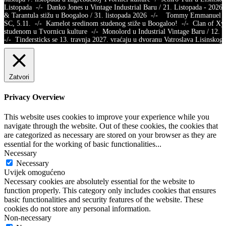
Listopada -/- Danko Jones u Vintage Industrial Baru / 21. Listopada - 2026.
& Tarantula stižu u Boogaloo / 31. listopada 2026 -/- Tommy Emmanuel /
SC, 5.11. -/- Kamelot sredinom studenog stiže u Boogaloo! -/- Clan of X
studenom u Tvornicu kulture -/- Monolord u Industrial Vintage Baru / 12.
-/- Tindersticks se 13. travnja 2027. vraćaju u dvoranu Vatroslava Lisins
Zatvori
Privacy Overview
This website uses cookies to improve your experience while you
navigate through the website. Out of these cookies, the cookies that
are categorized as necessary are stored on your browser as they are
essential for the working of basic functionalities
...
Necessary
Necessary
Uvijek omogućeno
Necessary cookies are absolutely essential for the website to
function properly. This category only includes cookies that ensures
basic functionalities and security features of the website. These
cookies do not store any personal information.
Non-necessary