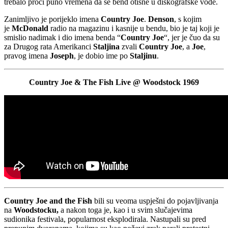
trebalo proći puno vremena da se bend otisne u diskografske vode.
Zanimljivo je porijeklo imena
Country Joe
.
Denson
, s kojim
je
McDonald
radio na magazinu i kasnije u bendu, bio je taj koji je
smislio nadimak i dio imena benda “
Country Joe
“, jer je čuo da su
za Drugog rata Amerikanci
Staljina
zvali
Country Joe
, a
Joe
,
pravog imena
Joseph
, je dobio ime po
Staljinu
.
Country Joe & The Fish Live @ Woodstock 1969
Country Joe and the Fish
bili su veoma uspješni do pojavljivanja
na
Woodstocku,
a nakon toga je, kao i u svim slučajevima
sudionika festivala, popularnost eksplodirala. Nastupali su pred