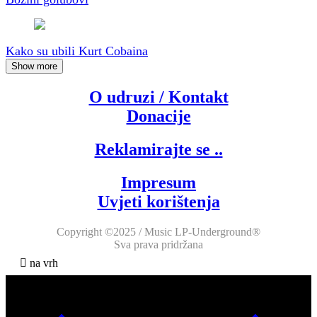
Kako su ubili Kurt Cobaina
Show more
O udruzi / Kontakt
Donacije
Reklamirajte se ..
Impresum
Uvjeti korištenja
Copyright ©2025 / Music LP-Underground®
Sva prava pridržana
na vrh