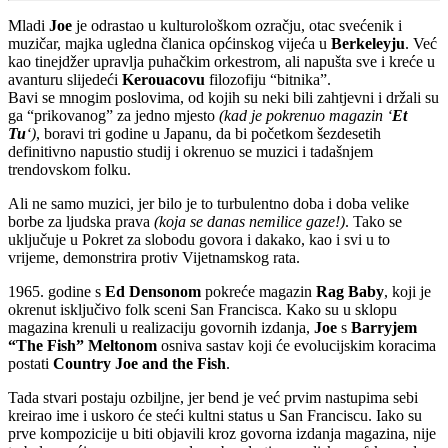
Mladi
Joe
je odrastao u kulturološkom ozračju, otac svećenik i
muzičar, majka ugledna članica općinskog vijeća u
Berkeleyju
. Već
kao tinejdžer upravlja puhačkim orkestrom, ali napušta sve i kreće u
avanturu slijedeći
Kerouacovu
filozofiju “bitnika”.
Bavi se mnogim poslovima, od kojih su neki bili zahtjevni i držali su
ga “prikovanog” za jedno mjesto
(kad je pokrenuo magazin ‘
Et
Tu
‘)
, boravi tri godine u Japanu, da bi početkom šezdesetih
definitivno napustio studij i okrenuo se muzici i tadašnjem
trendovskom folku.
Ali ne samo muzici, jer bilo je to turbulentno doba i doba velike
borbe za ljudska prava
(koja se danas nemilice gaze!)
. Tako se
uključuje u Pokret za slobodu govora i dakako, kao i svi u to
vrijeme, demonstrira protiv Vijetnamskog rata.
1965. godine s
Ed Densonom
pokreće magazin
Rag Baby
, koji je
okrenut isključivo folk sceni San Francisca. Kako su u sklopu
magazina krenuli u realizaciju govornih izdanja,
Joe
s
Barryjem
“The Fish” Meltonom
osniva sastav koji će evolucijskim koracima
postati
Country Joe and the Fish
.
Tada stvari postaju ozbiljne, jer bend je već prvim nastupima sebi
kreirao ime i uskoro će steći kultni status u San Franciscu. Iako su
prve kompozicije u biti objavili kroz govorna izdanja magazina, nije