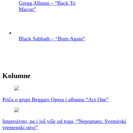
Gregg Allman – “Back To
Macon”
Black Sabbath – “Born Again”
Kolumne
Priča o grupi Beggars Opera i albumu “Act One”
Impresivno, pa i još više od toga, “Nepoznato: Svemirski
vremenski stroj”