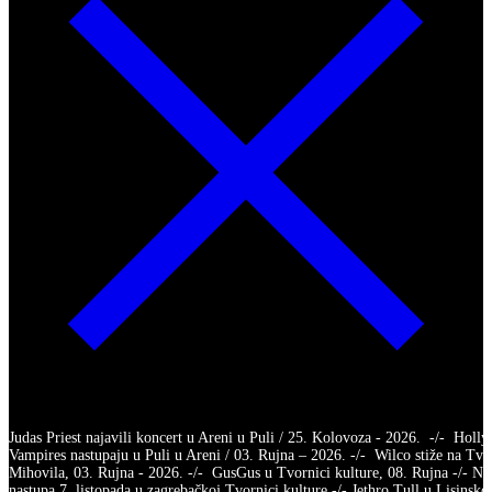
Judas Priest najavili koncert u Areni u Puli / 25. Kolovoza - 2026. -/- Holl
Vampires nastupaju u Puli u Areni / 03. Rujna – 2026. -/- Wilco stiže na Tvr
Mihovila, 03. Rujna - 2026. -/- GusGus u Tvornici kulture, 08. Rujna -/- Na
nastupa 7. listopada u zagrebačkoj Tvornici kulture -/- Jethro Tull u Lisinsko