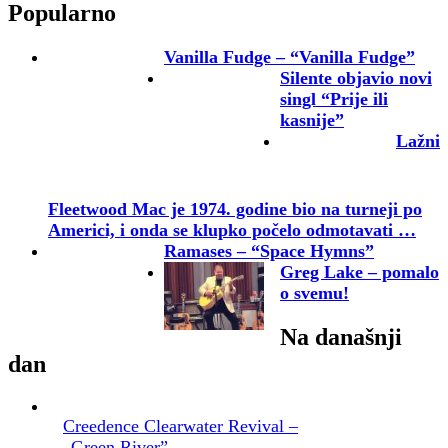
Popularno
Vanilla Fudge – “Vanilla Fudge”
Silente objavio novi
singl “Prije ili
kasnije”
Lažni
Fleetwood Mac je 1974. godine bio na turneji po
Americi, i onda se klupko počelo odmotavati …
Ramases – “Space Hymns”
Greg Lake – pomalo
o svemu!
Na današnji
dan
Creedence Clearwater Revival –
„Green River”