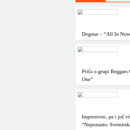
Dogstar – “All In No
Priča o grupi Beggars
One”
Impresivno, pa i još vi
“Nepoznato: Svemirski