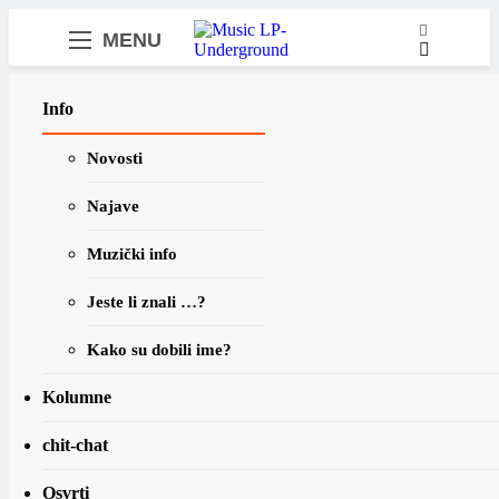
samo muzika i …..
MENU
Najnovije
Info
2020.
Novosti
prodaja
Najave
vinila u
Muzički info
Muzički info
UK!
Čemu čekati 50, i 49 j
Jeste li znali …?
najavljuje box set za 
Siječanj
“My Aim Is True”
Kako su dobili ime?
– 2021.
U industriji zabave nekako je 
stoljeća…
Kolumne
Stigli su podaci o
chit-chat
prodaji vinila za
Osvrti