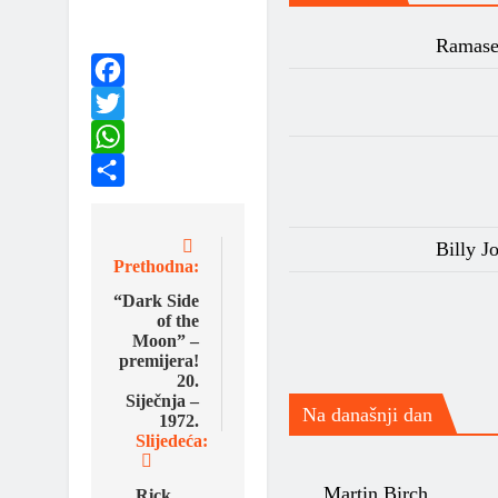
1990 – 2000
Ramases
1980 – 1990
Facebook
*1970-1980*
Twitter
WhatsApp
1970 – 1975
Share
1975 – 1980
Billy J
Prethodna:
1960 – 1970
“Dark Side
of the
1950 – 1960
Moon” –
premijera!
… – 1950
20.
Siječnja –
Na današnji dan
Autori
1972.
Slijedeća:
Martin Birch
Rick