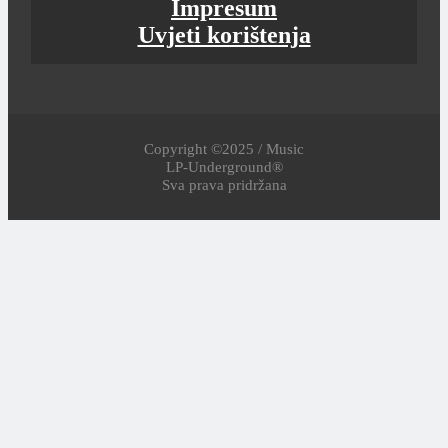
Impresum
Uvjeti korištenja
Copyright ©2025 / Music
LP-Underground®
Sva prava pridržana