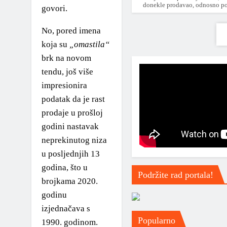
2020 – 2025
donekle prodavao, odnosno 
govori.
2025 – …
No, pored imena
koja su
„omastila“
*2010-2020*
brk na novom
2010 – 2015
tendu, još više
impresionira
*2015 – 2020*
podatak da je rast
prodaje u prošloj
2015
godini nastavak
2016
neprekinutog niza
u posljednjih 13
2017
godina, što u
Podržite rad portala!
2018
brojkama 2020.
godinu
2019
izjednačava s
Popularno
2000 – 2010
1990. godinom.