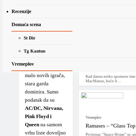
prošlu godinu i iz
Jeste li znali?
UK. BPI
(British
Recenzije
Jeste li znali, odakle 
Phonographic
Dobro je poznato i dokumenti
Domaća scena
Industry)
je
objavila rezultate
St Đir
najnovijih
istraživanja.
Tg Kantun
Rezultati su
Kako su dobili ime?
Vremeplov
očekivani, veoma
Kako su dobili ime: El
malo novih igrača,
Kad danas netko spomene ime 
Na današnji dan
MacManus, hoće li…
stara garda
09.08.
dominira. Samo
Vremeplov objave
podatak da su
AC/DC, Nirvana,
MLP-U Vremeplov
Pink Floyd i
Vremeplov
*2020 – …*
Queen
na samom
Ramases – “Glass Top
vrhu liste dovoljno
Prvijenac “Space Hymn” se, un