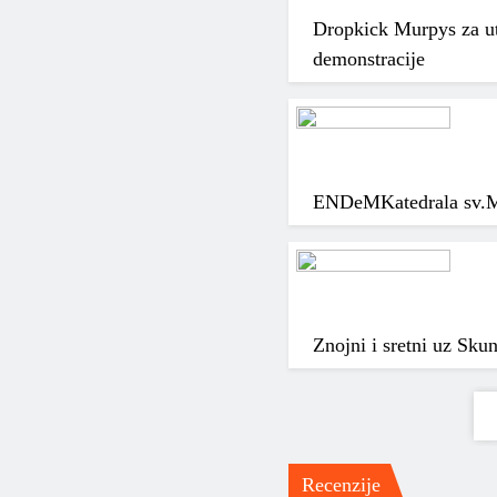
Dropkick Murpys za ut
demonstracije
ENDeM
Katedrala sv.
Znojni i sretni uz Sku
Recenzije