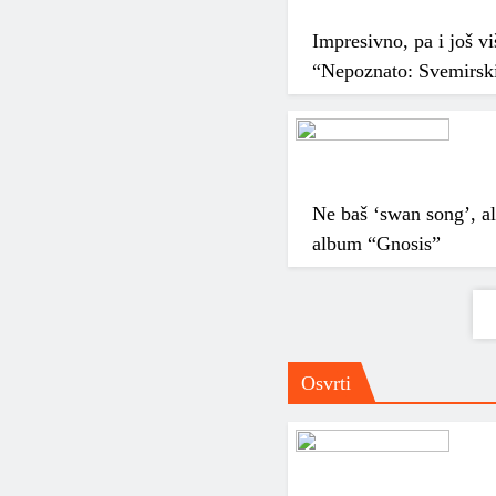
Impresivno, pa i još vi
“Nepoznato: Svemirski
Ne baš ‘swan song’, al
album “Gnosis”
Osvrti