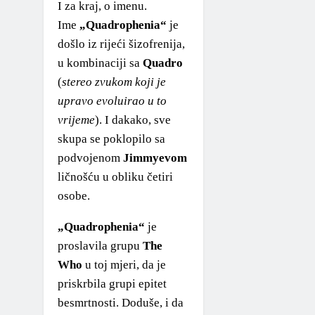
I za kraj, o imenu.
Ime
„Quadrophenia“
je
došlo iz rijeći šizofrenija,
u kombinaciji sa
Quadro
(
stereo zvukom koji je
upravo evoluirao u to
vrijeme
). I dakako, sve
skupa se poklopilo sa
podvojenom
Jimmyevom
ličnošću u obliku četiri
osobe.
„Quadrophenia“
je
proslavila grupu
The
Who
u toj mjeri, da je
priskrbila grupi epitet
besmrtnosti. Doduše, i da