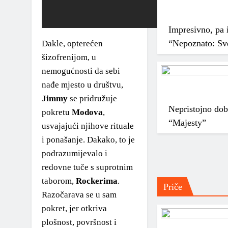
Impresivno, pa i
“Nepoznato: Sve
Dakle, opterećen
šizofrenijom, u
nemogućnosti da sebi
nađe mjesto u društvu,
Jimmy
se pridružuje
Nepristojno do
pokretu
Modova
,
“Majesty”
usvajajući njihove rituale
i ponašanje. Dakako, to je
podrazumijevalo i
redovne tuče s suprotnim
taborom,
Rockerima
.
Priče
Razočarava se u sam
pokret, jer otkriva
plošnost, površnost i