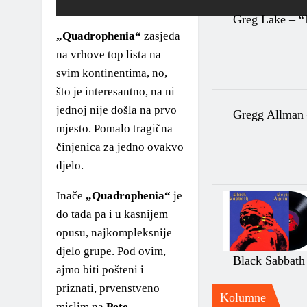
Greg Lake – “
„Quadrophenia“
zasjeda
na vrhove top lista na
svim kontinentima, no,
što je interesantno, na ni
jednoj nije došla na prvo
Gregg Allman
mjesto. Pomalo tragična
činjenica za jedno ovakvo
djelo.
Inače
„Quadrophenia“
je
do tada pa i u kasnijem
opusu, najkompleksnije
djelo grupe. Pod ovim,
Black Sabbath
ajmo biti pošteni i
priznati, prvenstveno
Kolumne
mislim na
Pete