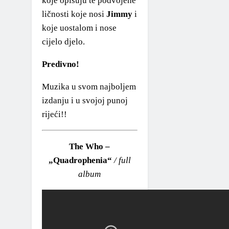
koje opisuju te podvojene
ličnosti koje nosi
Jimmy
i
koje uostalom i nose
cijelo djelo.
Predivno!
Muzika u svom najboljem
izdanju i u svojoj punoj
rijeći!!
The Who –
„Quadrophenia“
/ full
album