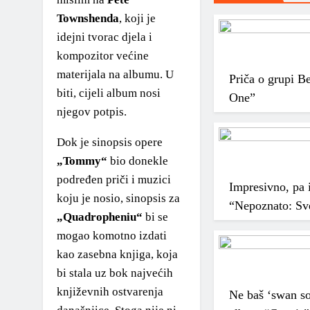
Townshenda
, koji je
idejni tvorac djela i
kompozitor većine
materijala na albumu. U
Priča o grupi B
biti, cijeli album nosi
One”
njegov potpis.
Dok je sinopsis opere
„Tommy“
bio donekle
podređen priči i muzici
Impresivno, pa i
koju je nosio, sinopsis za
“Nepoznato: Sve
„Quadropheniu“
bi se
mogao komotno izdati
kao zasebna knjiga, koja
bi stala uz bok najvećih
književnih ostvarenja
Ne baš ‘swan so