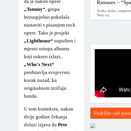
da je nakon opere
Ramases – “Sp
*2020 – …*
„Tommy“
, grupa
Svako doba i umjetno
2020 – 2025
Neki na…
bezuspješno pokušala
nastaviti s pisanjem rock
2025 – …
opere. Tako je projekt
„Lighthouse“
napušten i
*2010-2020*
mjesto ustupa albumu
2010 – 2015
koji uskoro izlazi
.
„Who’s Next“
*2015 – 2020*
predstavlja svojevrsni
2015
korak nazad, ka
originalnom izričaju
2016
banda.
2017
U tom kontekstu, nakon
Podržite rad port
dvije godine čekanja
2018
dolazi izjava da
Pete
2019