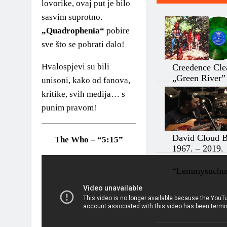
lovorike, ovaj put je bilo
sasvim suprotno.
„Quadrophenia“
pobire
sve što se pobrati dalo!
Hvalospjevi su bili
Creedence Cle
„Green River”
unisoni, kako od fanova,
kritike, svih medija… s
punim pravom!
David Cloud 
The Who – “5:15”
1967. – 2019.
“Lemmysuchus