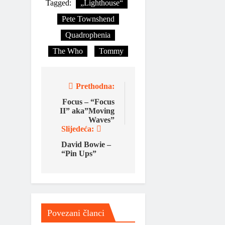
Tagged:
„Lighthouse“
Pete Townshend
Quadrophenia
The Who
Tommy
Prethodna:
Focus – “Focus
II” aka”Moving
Waves”
Slijedeća:
David Bowie –
“Pin Ups”
Povezani članci