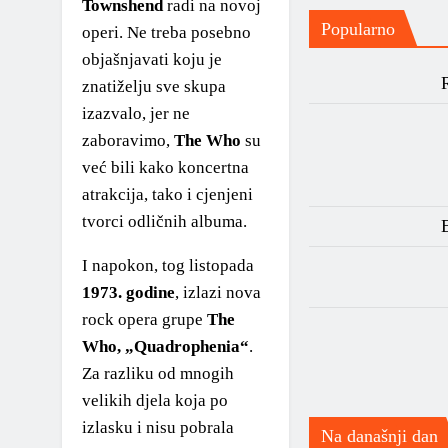
Townshend
radi na novoj
Popularno
operi. Ne treba posebno
2000 – 2010
objašnjavati koju je
1990 – 2000
znatiželju sve skupa
izazvalo, jer ne
1980 – 1990
zaboravimo,
The Who
su
već bili kako koncertna
*1970-1980*
atrakcija, tako i cjenjeni
1970 – 1975
tvorci odličnih albuma.
E
1975 – 1980
I napokon, tog listopada
1973. godine
, izlazi nova
1960 – 1970
rock opera grupe
The
1950 – 1960
Who, „Quadrophenia“
.
Za razliku od mnogih
… – 1950
velikih djela koja po
Autori
izlasku i nisu pobrala
Na današnji dan