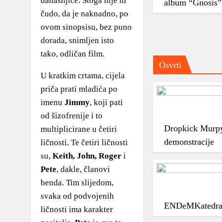
današnjice. Stoga nije ni
album “Gnosis”
čudo, da je naknadno, po
ovom sinopsisu, bez puno
dorada, snimljen isto
tako, odličan film.
Osvrti
U kratkim crtama, cijela
priča prati mladića po
imenu
Jimmy
, koji pati
od šizofrenije i to
Dropkick Murpy
multiplicirane u četiri
demonstracije
ličnosti. Te četiri ličnosti
su,
Keith, John, Roger
i
Pete
, dakle, članovi
benda. Tim slijedom,
svaka od podvojenih
ENDeM
Katedra
ličnosti ima karakter