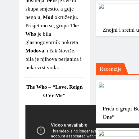
nositelja.
Pete
je sve to
skupa smjestio, a gdje
nego u,
Mod
okruženju.
Prisjetimo se, grupa
The
Znojni i sretni
Who
je bila
glasnogovornik pokreta
Modova
, i čak štoviše,
bila je njihova perjanica i
neka vrst vođa.
Recenzije
The Who – “Love, Reign
O’er Me”
Priča o grupi B
One”