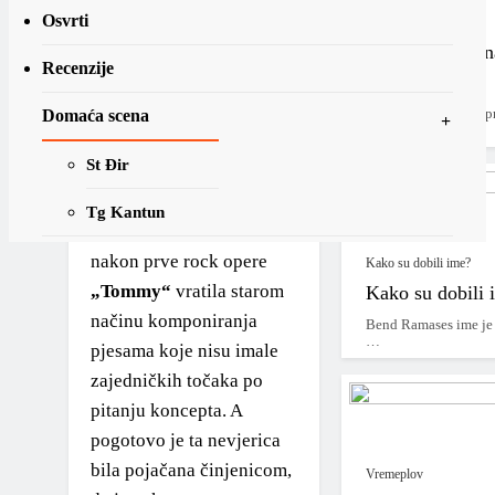
i posvetio radu u studiju,
Osvrti
Najave
Pete Townshend
izlazi
Henry Rollins n
pred medije s
Recenzije
Boy’
informacijom da sklada
Domaća scena
Henry Rollins se pri
drugu
rock operu
.
fokusiraju…
St Đir
Iskreno rečeno, nitko u to
vrijeme nije očekivao
Tg Kantun
tako nešto, jer se grupa
Vremeplov
nakon prve rock opere
Kako su dobili ime?
„Tommy“
vratila starom
Kako su dobili 
Na današnji dan
načinu komponiranja
Bend Ramases ime je 
07.08.
…
pjesama koje nisu imale
zajedničkih točaka po
Vremeplov objave
pitanju koncepta. A
MLP-U
pogotovo je ta nevjerica
Vremeplov
bila pojačana činjenicom,
Vremeplov