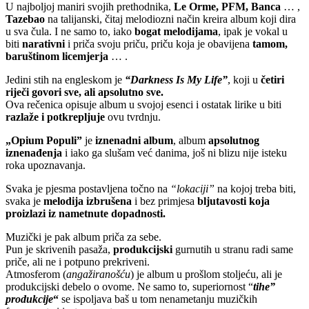
U najboljoj maniri svojih prethodnika,
Le Orme, PFM, Banca
… ,
Tazebao
na talijanski, čitaj melodiozni način kreira album koji dira
u sva čula. I ne samo to, iako
bogat melodijama
, ipak je vokal u
biti
narativni
i priča svoju priču, priču koja je obavijena
tamom,
baruštinom licemjerja
… .
Jedini stih na engleskom je
“Darkness Is My Life”
, koji u
četiri
riječi govori sve, ali apsolutno sve.
Ova rečenica opisuje album u svojoj esenci i ostatak lirike u biti
razlaže i potkrepljuje
ovu tvrdnju.
„Opium Populi”
je
iznenadni album
, album
apsolutnog
iznenađenja
i iako ga slušam već danima, još ni blizu nije isteku
roka upoznavanja.
Svaka je pjesma postavljena točno na
“lokaciji”
na kojoj treba biti,
svaka je
melodija izbrušena
i bez primjesa
bljutavosti koja
proizlazi iz nametnute dopadnosti.
Muzički je pak album priča za sebe.
Pun je skrivenih pasaža,
produkcijski
gurnutih u stranu radi same
priče, ali ne i potpuno prekriveni.
Atmosferom (
angažiranošću
) je album u prošlom stoljeću, ali je
produkcijski debelo o ovome. Ne samo to, superiornost “
tihe”
produkcije
“
se ispoljava baš u tom nenametanju muzičkih