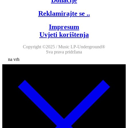
Donacije
Reklamirajte se ..
Impresum
Uvjeti korištenja
Copyright ©2025 / Music LP-Underground®
Sva prava pridržana
na vrh