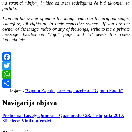
na stranici “Info”, i video sa svim sadržajima će biti uklonjen sa
portala.
I am not the owner of either the image, video or the original songs.
Therefore, all rights go to their respective owners. If you are the
owner of the image, video or any of the songs, write to me a private
message, located on “Info” page, and I’ll delete this video
immediately.
Facebook
Twitter
WhatsApp
Tagged:
"Opium Populi"
Tazebao
Tazebao - "Opium Populi"
Share
Navigacija objava
Prethodna:
Lovely Quinces – Quasimodo / 28. Listopada-2017.
Slijedeća:
Vinil u ofenzivi!