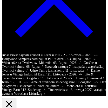
Judas Priest najavili koncert u Areni u Puli / 25. Kolovoza - 2026. -/-
Hollywood Vampires nastupaju u Puli u Areni / 03. Rujna – 2026. -/-
Wilco stiže na Tvrđavu sv. Mihovila, 03. Rujna - 2026. -/- GusGus u
Tvornici kulture, 08. Rujna -/- Nazareth nastupa 7. listopada u zagrebačkoj
Tvornici kulture -/- Jethro Tull u Lisinskom / 11. Listopada -/- Danko
Jones u Vintage Industrial Baru / 21. Listopada - 2026. -/- Tito &
Tarantula stižu u Boogaloo / 31. listopada 2026 -/- Tommy Emmanuel /
Kino SC, 5.11. -/- Kamelot sredinom studenog stiže u Boogaloo! -/- Clan
of Xymox u studenom u Tvornicu kulture -/- Monolord u Industrial
Vintage Baru / 12. Studenog -/- Tindersticks se 13. travnja 2027. vraćaju u
dvoranu Vatroslava Lisinskog /