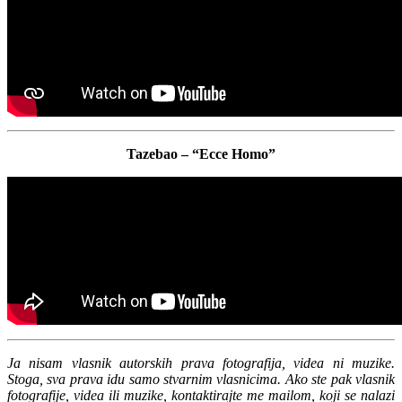
Tazebao – “Ecce Homo”
Ja nisam vlasnik autorskih prava fotografija, videa ni muzike.
Stoga, sva prava idu samo stvarnim vlasnicima. Ako ste pak vlasnik
fotografije, videa ili muzike, kontaktirajte me mailom, koji se nalazi