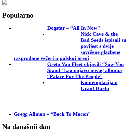
Popularno
Dogstar – “All In Now”
Nick Cave & the
Bad Seeds ispisali su
povijest s dvije
savršene glazbene
rasprodane večeri u pulskoj areni
Greta Van Fleet objavili “Saw You
Stand” kao najavu novog albuma
“Palace For The People”
Kontemplacija o
Grant Hartu
Gregg Allman – “Back To Macon”
Na današnji dan