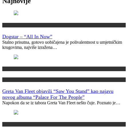
Najnovije
Recenzije
Dogstar – “All In Now”
Stalno prisutna, gotovo uobičajena je polivalentnost u umjetničkim
krugovima, najviše izražena…
Najave
Novosti
Greta Van Fleet objavili “Saw You Stand” kao najavu
novog albuma “Palace For The People”
Napokon da se iz tabora Greta Van Fleet nešto čuje. Poznato je…
Kako su dobili ime?