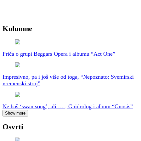
Kolumne
Priča o grupi Beggars Opera i albumu “Act One”
Impresivno, pa i još više od toga, “Nepoznato: Svemirski
vremenski stroj”
Ne baš ‘swan song’, ali … , Gnidrolog i album “Gnosis”
Show more
Osvrti