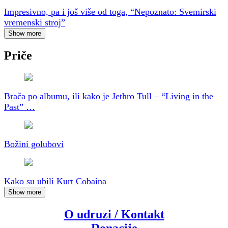
Impresivno, pa i još više od toga, “Nepoznato: Svemirski
vremenski stroj”
Show more
Priče
Brača po albumu, ili kako je Jethro Tull – “Living in the
Past” …
Božini golubovi
Kako su ubili Kurt Cobaina
Show more
O udruzi / Kontakt