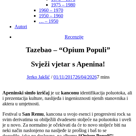
1975 – 1980
1960 – 1970
1950 – 1960
… – 1950
Autori
Recenzije
Tazebao – “Opium Populi”
Svježi vjetar s Apenina!
Jerko Jakšić
/
01/11/2017
26/04/2026
7 mins
Apeninski simfo izričaj
je uz
kanconu
identifikacija poluotoka, ali
i prezentacija kulture, naslijeđa i ingenioznosti njenih stanovnika i
aktera u umjetnosti.
Festival u
San Remu
, kancona u svojo esenci i progresivni rock sa
svim derivatima su obilježili dvadeseto stoljeće na poluotoku i uveli
je u novo. Za normalno je očekivati da će to novo stoljeće biti na
neki način naslonjeno na nasljeđe iz prošlog i baš to se
dogodilo, iako ne doslovno, na albumu
“Opium Populi”
!