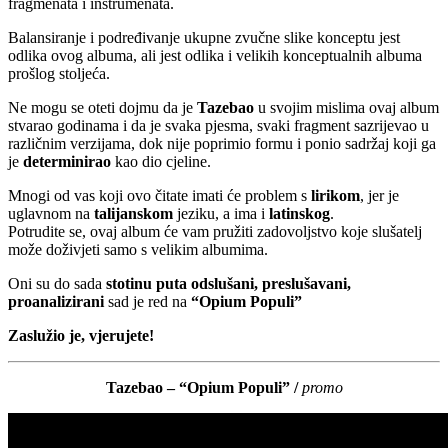
fragmenata i instrumenata.
Balansiranje i podređivanje ukupne zvučne slike konceptu jest
odlika ovog albuma, ali jest odlika i velikih konceptualnih albuma
prošlog stoljeća.
Ne mogu se oteti dojmu da je
Tazebao
u svojim mislima ovaj album
stvarao godinama i da je svaka pjesma, svaki fragment sazrijevao u
različnim verzijama, dok nije poprimio formu i ponio sadržaj koji ga
je
determinirao
kao dio cjeline.
Mnogi od vas koji ovo čitate imati će problem s
lirikom
, jer je
uglavnom na
talijanskom
jeziku, a ima i
latinskog
.
Potrudite se, ovaj album će vam pružiti zadovoljstvo koje slušatelj
može doživjeti samo s velikim albumima.
Oni su do sada
stotinu puta odslušani, preslušavani,
proanalizirani
sad je red na
“Opium Populi”
Zaslužio je, vjerujete!
Tazebao – “Opium Populi” /
promo