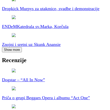
Dropkick Murpys za utakmice, svadbe i demonstracije
ENDeM
Katedrala sv.Marka, Korčula
Znojni i sretni uz Skunk Anansie
Show more
Recenzije
Dogstar – “All In Now”
Priča o grupi Beggars Opera i albumu “Act One”