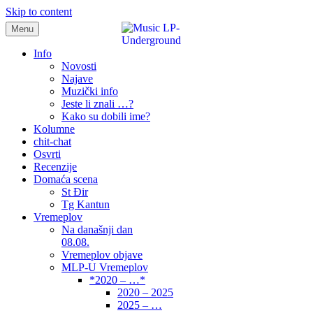
Skip to content
Menu
samo muzika i …..
Info
Novosti
Najave
Muzički info
Jeste li znali …?
Kako su dobili ime?
Kolumne
chit-chat
Osvrti
Recenzije
Domaća scena
St Đir
Tg Kantun
Vremeplov
Na današnji dan
08.08.
Vremeplov objave
MLP-U Vremeplov
*2020 – …*
2020 – 2025
2025 – …