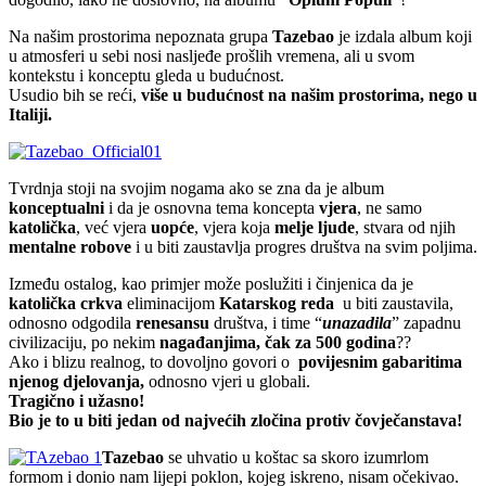
Na našim prostorima nepoznata grupa
Tazebao
je izdala album koji
u atmosferi u sebi nosi nasljeđe prošlih vremena, ali u svom
kontekstu i konceptu gleda u budućnost.
Usudio bih se reći,
više u budućnost na našim prostorima, nego u
Italiji.
Tvrdnja stoji na svojim nogama ako se zna da je album
konceptualni
i da je osnovna tema koncepta
vjera
, ne samo
katolička
, već vjera
uopće
, vjera koja
melje ljude
, stvara od njih
mentalne robove
i u biti zaustavlja progres društva na svim poljima.
Između ostalog, kao primjer može poslužiti i činjenica da je
katolička crkva
eliminacijom
Katarskog reda
u biti zaustavila,
odnosno odgodila
renesansu
društva, i time “
unazadila
” zapadnu
civilizaciju, po nekim
nagađanjima, čak za 500 godina
??
Ako i blizu realnog, to dovoljno govori o
povijesnim gabaritima
njenog djelovanja,
odnosno vjeri u globali.
Tragično i užasno!
Bio je to u biti jedan od najvećih zločina protiv čovječanstava!
Tazebao
se uhvatio u koštac sa skoro izumrlom
formom i donio nam lijepi poklon, kojeg iskreno, nisam očekivao.