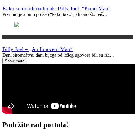
Kako su dobili nadimak: Billy Joel, “Piano Man”
Prvi mu je album prošao “kako-tako”, ali ono što baš…
Vremeplov
Billy Joel – „An Innocent Man“
Dani siromaštva, dani bijega od lošeg ugovora bili su iza…
Show more
Podržite rad portala!