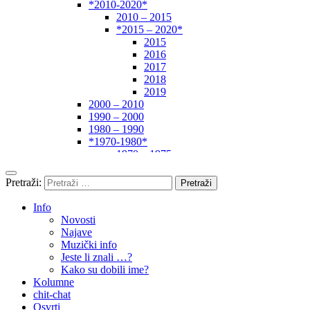
*2010-2020*
2010 – 2015
*2015 – 2020*
2015
2016
2017
2018
2019
2000 – 2010
1990 – 2000
1980 – 1990
*1970-1980*
1970 – 1975
1975 – 1980
1960 – 1970
Pretraži:
1950 – 1960
… – 1950
Info
Autori
Novosti
Najave
Muzički info
Jeste li znali …?
Kako su dobili ime?
Kolumne
chit-chat
Osvrti