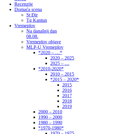
Recenzije
Domaća scena
St Đir
Tg Kantun
Vremeplov
Na današnji dan
08.08.
Vremeplov objave
MLP-U Vremeplov
*2020 – …*
2020 – 2025
2025 – …
*2010-2020*
2010 – 2015
*2015 – 2020*
2015
2016
2017
2018
2019
2000 – 2010
1990 – 2000
1980 – 1990
*1970-1980*
1970 – 1975