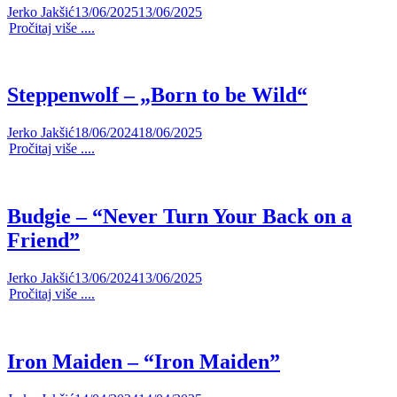
Jerko Jakšić
13/06/2025
13/06/2025
Pročitaj više ....
Steppenwolf – „Born to be Wild“
Jerko Jakšić
18/06/2024
18/06/2025
Pročitaj više ....
Budgie – “Never Turn Your Back on a
Friend”
Jerko Jakšić
13/06/2024
13/06/2025
Pročitaj više ....
Iron Maiden – “Iron Maiden”