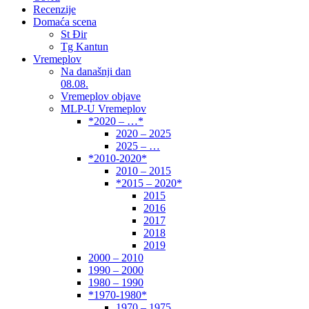
Recenzije
Domaća scena
St Đir
Tg Kantun
Vremeplov
Na današnji dan
08.08.
Vremeplov objave
MLP-U Vremeplov
*2020 – …*
2020 – 2025
2025 – …
*2010-2020*
2010 – 2015
*2015 – 2020*
2015
2016
2017
2018
2019
2000 – 2010
1990 – 2000
1980 – 1990
*1970-1980*
1970 – 1975