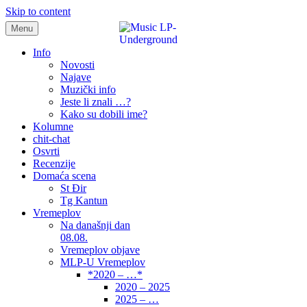
Skip to content
Menu
samo muzika i …..
Info
Novosti
Najave
Muzički info
Jeste li znali …?
Kako su dobili ime?
Kolumne
chit-chat
Osvrti
Recenzije
Domaća scena
St Đir
Tg Kantun
Vremeplov
Na današnji dan
08.08.
Vremeplov objave
MLP-U Vremeplov
*2020 – …*
2020 – 2025
2025 – …