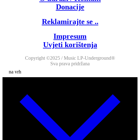
Donacije
Reklamirajte se ..
Impresum
Uvjeti korištenja
Copyright ©2025 / Music LP-Underground®
Sva prava pridržana
na vrh