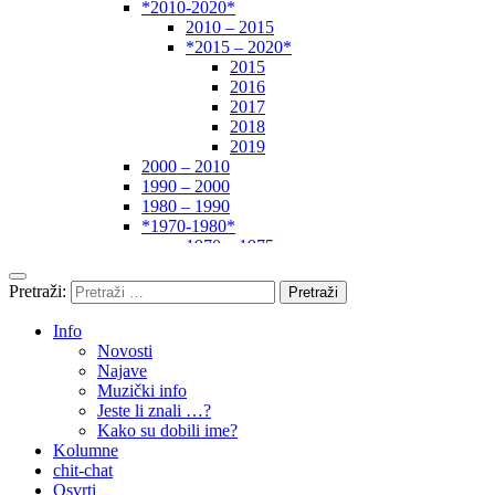
*2010-2020*
2010 – 2015
*2015 – 2020*
2015
2016
2017
2018
2019
2000 – 2010
1990 – 2000
1980 – 1990
*1970-1980*
1970 – 1975
1975 – 1980
1960 – 1970
Pretraži:
1950 – 1960
… – 1950
Info
Autori
Novosti
Najave
Muzički info
Jeste li znali …?
Kako su dobili ime?
Kolumne
chit-chat
Osvrti