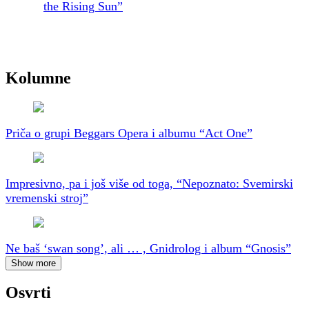
the Rising Sun”
Kolumne
Priča o grupi Beggars Opera i albumu “Act One”
Impresivno, pa i još više od toga, “Nepoznato: Svemirski
vremenski stroj”
Ne baš ‘swan song’, ali … , Gnidrolog i album “Gnosis”
Show more
Osvrti