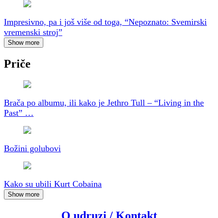
Impresivno, pa i još više od toga, “Nepoznato: Svemirski
vremenski stroj”
Show more
Priče
Brača po albumu, ili kako je Jethro Tull – “Living in the
Past” …
Božini golubovi
Kako su ubili Kurt Cobaina
Show more
O udruzi / Kontakt