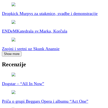
Dropkick Murpys za utakmice, svadbe i demonstracije
ENDeM
Katedrala sv.Marka, Korčula
Znojni i sretni uz Skunk Anansie
Show more
Recenzije
Dogstar – “All In Now”
Priča o grupi Beggars Opera i albumu “Act One”