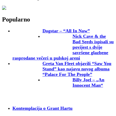
Popularno
Dogstar – “All In Now”
Nick Cave & the
Bad Seeds ispisali su
povijest s dvije
savršene glazbene
rasprodane večeri u pulskoj areni
Greta Van Fleet objavili “Saw You
Stand” kao najavu novog albuma
“Palace For The People”
Billy Joel – „An
Innocent Man“
Kontemplacija o Grant Hartu