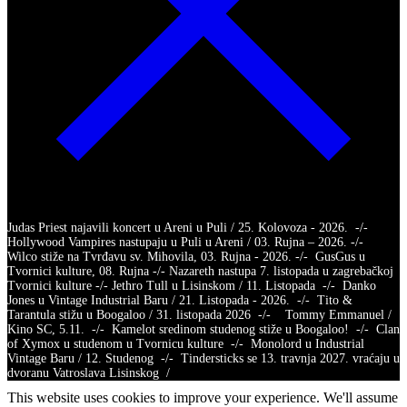
Judas Priest najavili koncert u Areni u Puli / 25. Kolovoza - 2026. -/-
Hollywood Vampires nastupaju u Puli u Areni / 03. Rujna – 2026. -/-
Wilco stiže na Tvrđavu sv. Mihovila, 03. Rujna - 2026. -/- GusGus u
Tvornici kulture, 08. Rujna -/- Nazareth nastupa 7. listopada u zagrebačkoj
Tvornici kulture -/- Jethro Tull u Lisinskom / 11. Listopada -/- Danko
Jones u Vintage Industrial Baru / 21. Listopada - 2026. -/- Tito &
Tarantula stižu u Boogaloo / 31. listopada 2026 -/- Tommy Emmanuel /
Kino SC, 5.11. -/- Kamelot sredinom studenog stiže u Boogaloo! -/- Clan
of Xymox u studenom u Tvornicu kulture -/- Monolord u Industrial
Vintage Baru / 12. Studenog -/- Tindersticks se 13. travnja 2027. vraćaju u
dvoranu Vatroslava Lisinskog /
This website uses cookies to improve your experience. We'll assume