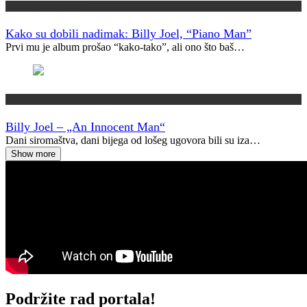
Kako su dobili ime?
Kako su dobili nadimak: Billy Joel, “Piano Man”
Prvi mu je album prošao “kako-tako”, ali ono što baš…
Vremeplov
Billy Joel – „An Innocent Man“
Dani siromaštva, dani bijega od lošeg ugovora bili su iza…
Show more
Podržite rad portala!