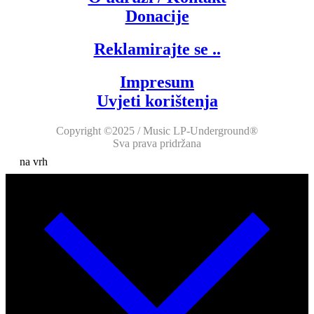
Donacije
Reklamirajte se ..
Impresum
Uvjeti korištenja
Copyright ©2025 / Music LP-Underground®
Sva prava pridržana
na vrh