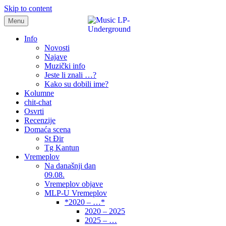
Skip to content
Menu
samo muzika i …..
Info
Novosti
Najave
Muzički info
Jeste li znali …?
Kako su dobili ime?
Kolumne
chit-chat
Osvrti
Recenzije
Domaća scena
St Đir
Tg Kantun
Vremeplov
Na današnji dan
09.08.
Vremeplov objave
MLP-U Vremeplov
*2020 – …*
2020 – 2025
2025 – …