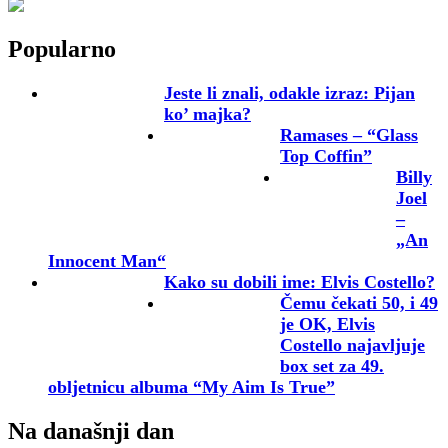
Popularno
Jeste li znali, odakle izraz: Pijan
ko’ majka?
Ramases – “Glass
Top Coffin”
Billy
Joel
–
„An
Innocent Man“
Kako su dobili ime: Elvis Costello?
Čemu čekati 50, i 49
je OK, Elvis
Costello najavljuje
box set za 49.
obljetnicu albuma “My Aim Is True”
Na današnji dan