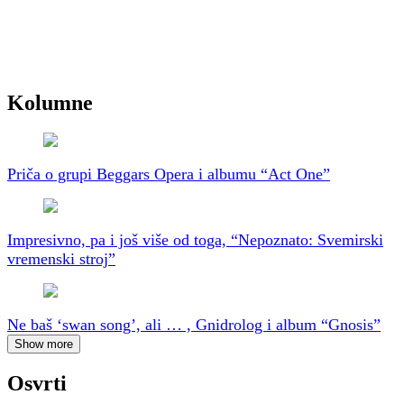
Kolumne
Priča o grupi Beggars Opera i albumu “Act One”
Impresivno, pa i još više od toga, “Nepoznato: Svemirski
vremenski stroj”
Ne baš ‘swan song’, ali … , Gnidrolog i album “Gnosis”
Show more
Osvrti