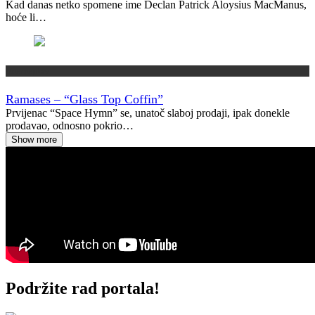
Kad danas netko spomene ime Declan Patrick Aloysius MacManus,
hoće li…
Vremeplov
Ramases – “Glass Top Coffin”
Prvijenac “Space Hymn” se, unatoč slaboj prodaji, ipak donekle
prodavao, odnosno pokrio…
Show more
Podržite rad portala!