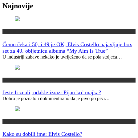
Najnovije
Muzički info
Čemu čekati 50, i 49 je OK, Elvis Costello najavljuje box
set za 49. obljetnicu albuma “My Aim Is True”
U industriji zabave nekako je uvriježeno da se pola stoljeća…
Jeste li znali?
Jeste li znali, odakle izraz: Pijan ko’ majka?
Dobro je poznato i dokumentirano da je pivo po prvi…
Kako su dobili ime?
Kako su dobili ime: Elvis Costello?