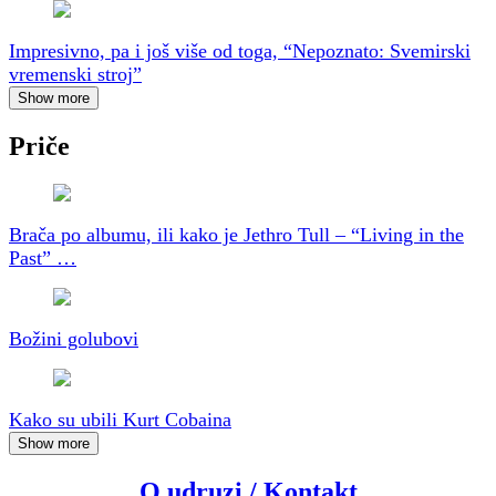
Impresivno, pa i još više od toga, “Nepoznato: Svemirski
vremenski stroj”
Show more
Priče
Brača po albumu, ili kako je Jethro Tull – “Living in the
Past” …
Božini golubovi
Kako su ubili Kurt Cobaina
Show more
O udruzi / Kontakt