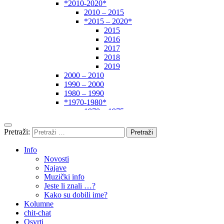
*2010-2020*
2010 – 2015
*2015 – 2020*
2015
2016
2017
2018
2019
2000 – 2010
1990 – 2000
1980 – 1990
*1970-1980*
1970 – 1975
1975 – 1980
1960 – 1970
Pretraži:
1950 – 1960
… – 1950
Info
Autori
Novosti
Najave
Muzički info
Jeste li znali …?
Kako su dobili ime?
Kolumne
chit-chat
Osvrti