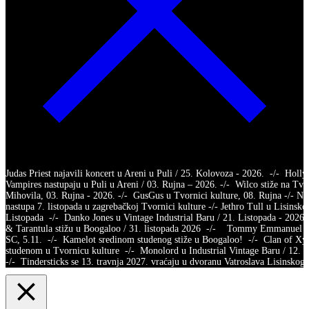
Judas Priest najavili koncert u Areni u Puli / 25. Kolovoza - 2026. -/- Holl
Vampires nastupaju u Puli u Areni / 03. Rujna – 2026. -/- Wilco stiže na Tvr
Mihovila, 03. Rujna - 2026. -/- GusGus u Tvornici kulture, 08. Rujna -/- Na
nastupa 7. listopada u zagrebačkoj Tvornici kulture -/- Jethro Tull u Lisinsko
Listopada -/- Danko Jones u Vintage Industrial Baru / 21. Listopada - 2026.
& Tarantula stižu u Boogaloo / 31. listopada 2026 -/- Tommy Emmanuel /
SC, 5.11. -/- Kamelot sredinom studenog stiže u Boogaloo! -/- Clan of X
studenom u Tvornicu kulture -/- Monolord u Industrial Vintage Baru / 12.
-/- Tindersticks se 13. travnja 2027. vraćaju u dvoranu Vatroslava Lisins