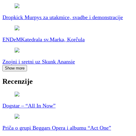
Dropkick Murpys za utakmice, svadbe i demonstracije
ENDeM
Katedrala sv.Marka, Korčula
Znojni i sretni uz Skunk Anansie
Show more
Recenzije
Dogstar – “All In Now”
Priča o grupi Beggars Opera i albumu “Act One”