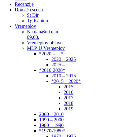
Recenzije
Domaća scena
St Đir
Tg Kantun
Vremeplov
Na današnji dan
09.08.
Vremeplov objave
MLP-U Vremeplov
*2020 – …*
2020 – 2025
2025 – …
*2010-2020*
2010 – 2015
*2015 – 2020*
2015
2016
2017
2018
2019
2000 – 2010
1990 – 2000
1980 – 1990
*1970-1980*
1970 – 1975