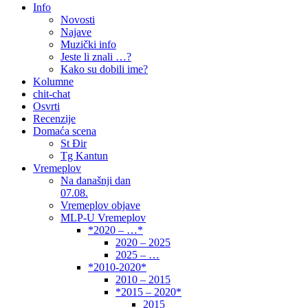
Info
Novosti
Najave
Muzički info
Jeste li znali …?
Kako su dobili ime?
Kolumne
chit-chat
Osvrti
Recenzije
Domaća scena
St Đir
Tg Kantun
Vremeplov
Na današnji dan
07.08.
Vremeplov objave
MLP-U Vremeplov
*2020 – …*
2020 – 2025
2025 – …
*2010-2020*
2010 – 2015
*2015 – 2020*
2015