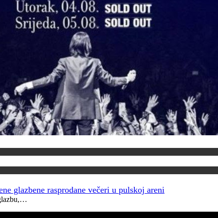
šene glazbene rasprodane večeri u pulskoj areni
 glazbu,…