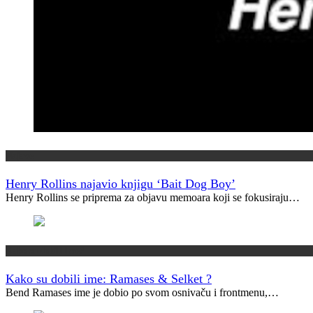
Najave
Henry Rollins najavio knjigu ‘Bait Dog Boy’
Henry Rollins se priprema za objavu memoara koji se fokusiraju…
Kako su dobili ime?
Kako su dobili ime: Ramases & Selket ?
Bend Ramases ime je dobio po svom osnivaču i frontmenu,…