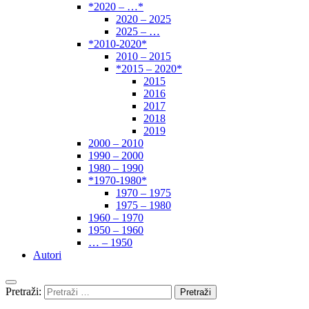
*2020 – …*
2020 – 2025
2025 – …
*2010-2020*
2010 – 2015
*2015 – 2020*
2015
2016
2017
2018
2019
2000 – 2010
1990 – 2000
1980 – 1990
*1970-1980*
1970 – 1975
1975 – 1980
1960 – 1970
1950 – 1960
… – 1950
Autori
Pretraži: