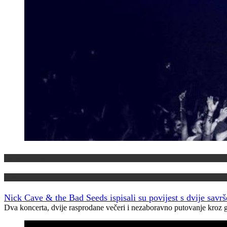
Domaća scena
Muzički info
Nick Cave & the Bad Seeds ispisali su povijest s dvije savr
Dva koncerta, dvije rasprodane večeri i nezaboravno putovanje kroz