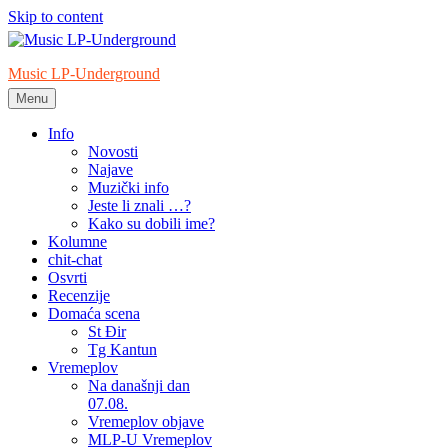
Skip to content
Music LP-Underground
Menu
samo muzika i …..
Info
Novosti
Najave
Muzički info
Jeste li znali …?
Kako su dobili ime?
Kolumne
chit-chat
Osvrti
Recenzije
Domaća scena
St Đir
Tg Kantun
Vremeplov
Na današnji dan
07.08.
Vremeplov objave
MLP-U Vremeplov