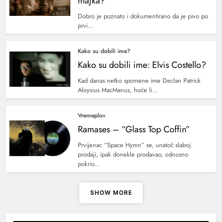
majka?
Dobro je poznato i dokumentirano da je pivo po
prvi…
Kako su dobili ime?
Kako su dobili ime: Elvis Costello?
Kad danas netko spomene ime Declan Patrick
Aloysius MacManus, hoće li…
Vremeplov
Ramases – “Glass Top Coffin”
Prvijenac “Space Hymn” se, unatoč slaboj
prodaji, ipak donekle prodavao, odnosno
pokrio…
SHOW MORE