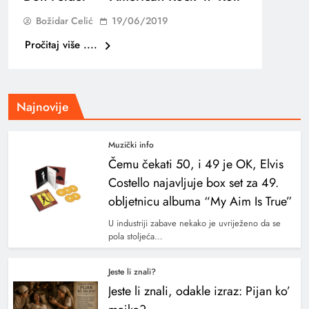
Božidar Celić
19/06/2019
Pročitaj više ....
Najnovije
Muzički info
Čemu čekati 50, i 49 je OK, Elvis
Costello najavljuje box set za 49.
obljetnicu albuma “My Aim Is True”
U industriji zabave nekako je uvriježeno da se
pola stoljeća…
Jeste li znali?
Jeste li znali, odakle izraz: Pijan ko’