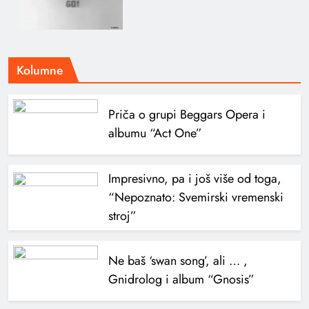
Kolumne
Priča o grupi Beggars Opera i
albumu “Act One”
Impresivno, pa i još više od toga,
“Nepoznato: Svemirski vremenski
stroj”
Ne baš ‘swan song’, ali … ,
Gnidrolog i album “Gnosis”