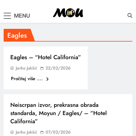
samo muzika i …..
MENU
Eagles
Eagles – “Hotel California”
Jerko Jakšić
22/02/2026
Pročitaj više ....
Neiscrpan izvor, prekrasna obrada
standarda, Moyun / Eagles/ – “Hotel
California”
Jerko Jakšić
07/02/2026