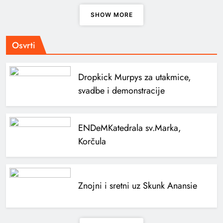
SHOW MORE
Osvrti
Dropkick Murpys za utakmice,
svadbe i demonstracije
ENDeM
Katedrala sv.Marka,
Korčula
Znojni i sretni uz Skunk Anansie