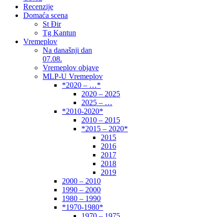
Recenzije
Domaća scena
St Đir
Tg Kantun
Vremeplov
Na današnji dan
07.08.
Vremeplov objave
MLP-U Vremeplov
*2020 – …*
2020 – 2025
2025 – …
*2010-2020*
2010 – 2015
*2015 – 2020*
2015
2016
2017
2018
2019
2000 – 2010
1990 – 2000
1980 – 1990
*1970-1980*
1970 – 1975