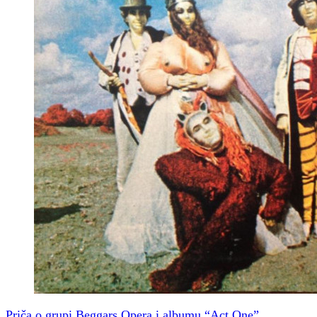
Priča o grupi Beggars Opera i albumu “Act One”