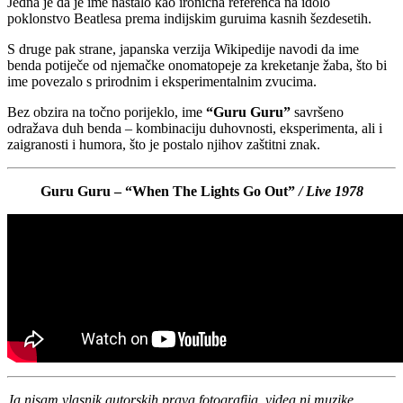
Jedna je da je ime nastalo kao ironična referenca na idolo
poklonstvo Beatlesa prema indijskim guruima kasnih šezdesetih.
S druge pak strane, japanska verzija Wikipedije navodi da ime
benda potiječe od njemačke onomatopeje za kreketanje žaba, što bi
ime povezalo s prirodnim i eksperimentalnim zvucima.
Bez obzira na točno porijeklo, ime
“Guru Guru”
savršeno
odražava duh benda – kombinaciju duhovnosti, eksperimenta, ali i
zaigranosti i humora, što je postalo njihov zaštitni znak.
Guru Guru – “When The Lights Go Out”
/ Live 1978
Ja nisam vlasnik autorskih prava fotografija, videa ni muzike.