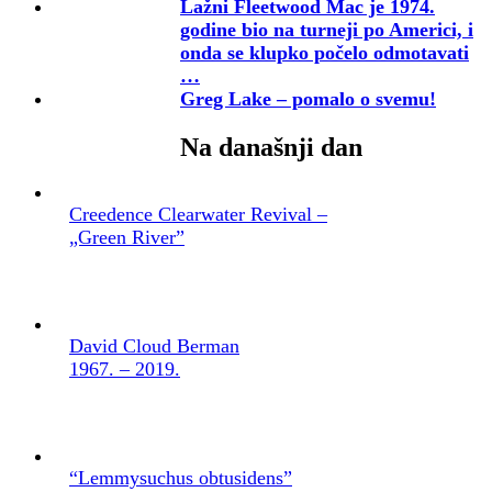
Lažni Fleetwood Mac je 1974.
godine bio na turneji po Americi, i
onda se klupko počelo odmotavati
…
Greg Lake – pomalo o svemu!
Na današnji dan
Creedence Clearwater Revival –
„Green River”
David Cloud Berman
1967. – 2019.
“Lemmysuchus obtusidens”