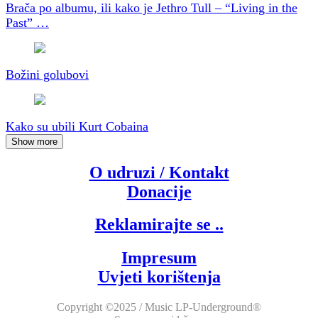
Brača po albumu, ili kako je Jethro Tull – “Living in the
Past” …
Božini golubovi
Kako su ubili Kurt Cobaina
Show more
O udruzi / Kontakt
Donacije
Reklamirajte se ..
Impresum
Uvjeti korištenja
Copyright ©2025 / Music LP-Underground®