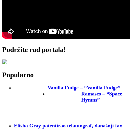
Podržite rad portala!
Popularno
Vanilla Fudge – “Vanilla Fudge”
Ramases – “Space
Hymns”
Elisha Gray patentirao telautograf, današnji fax