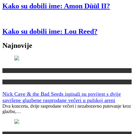
Kako su dobili ime: Amon Düül II?
Kako su dobili ime: Lou Reed?
Najnovije
Domaća scena
Muzički info
Nick Cave & the Bad Seeds ispisali su povijest s dvije
savršene glazbene rasprodane večeri u pulskoj areni
Dva koncerta, dvije rasprodane večeri i nezaboravno putovanje kroz
glazbu,…
Kako su dobili ime?