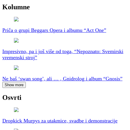
Kolumne
Priča o grupi Beggars Opera i albumu “Act One”
Impresivno, pa i još više od toga, “Nepoznato: Svemirski
vremenski stroj”
Ne baš ‘swan song’, ali … , Gnidrolog i album “Gnosis”
Show more
Osvrti
Dropkick Murpys za utakmice, svadbe i demonstracije