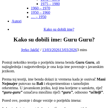
1975 – 1980
1960 – 1970
1950 – 1960
… – 1950
Autori
Kako su dobili ime?
Kako su dobili ime: Guru Guru?
Jerko Jakšić
/
13/03/2026
13/03/2026
3 mins
Postoji nekoliko teorija o porijeklu imena benda
Guru Guru
, ali
najizglednija i najpotvrđenija je ona koja ime povezuje s javanskim
jezikom.
Prema toj teoriji, ime benda dolazi iz vremena kada je osnivač
Mani
Nojmajer
putovao na
Bali
i eksperimentirao s tamošnjim
orkestrima. U javanskom jeziku, koji ima korijene u sanskrtu, riječ
“guru-guru”
označava množinu riječi
“guru”
, odnosno
“učitelji”
.
Pored ove, postoje i druge verzije o porijeklu imena: