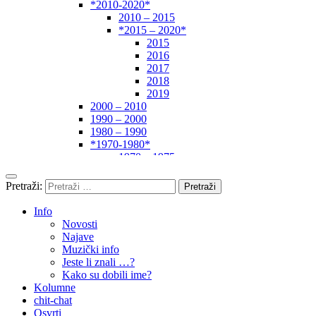
*2010-2020*
2010 – 2015
*2015 – 2020*
2015
2016
2017
2018
2019
2000 – 2010
1990 – 2000
1980 – 1990
*1970-1980*
1970 – 1975
1975 – 1980
1960 – 1970
Pretraži:
1950 – 1960
… – 1950
Info
Autori
Novosti
Najave
Muzički info
Jeste li znali …?
Kako su dobili ime?
Kolumne
chit-chat
Osvrti