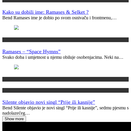
Kako su dobili ime: Ramases & Selket ?
Bend Ramases ime je dobio po svom osnivaču i frontmenu,…
Vremeplov
Ramases – “Space Hymns”
Svako doba i umjetnost u njemu obiluje osobenjacima. Neki na…
Domaća scena
Novo
Silente objavio novi singl “Prije ili kasnije”
Bend Silente objavio je novi singl “Prije ili kasnije”, sedmu pjesmu s
nadolazećeg…
Show more