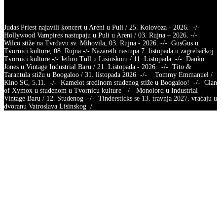
Judas Priest najavili koncert u Areni u Puli / 25. Kolovoza - 2026. -/-
Hollywood Vampires nastupaju u Puli u Areni / 03. Rujna – 2026. -/-
Wilco stiže na Tvrđavu sv. Mihovila, 03. Rujna - 2026. -/- GusGus u
Tvornici kulture, 08. Rujna -/- Nazareth nastupa 7. listopada u zagrebačkoj
Tvornici kulture -/- Jethro Tull u Lisinskom / 11. Listopada -/- Danko
Jones u Vintage Industrial Baru / 21. Listopada - 2026. -/- Tito &
Tarantula stižu u Boogaloo / 31. listopada 2026 -/- Tommy Emmanuel /
Kino SC, 5.11. -/- Kamelot sredinom studenog stiže u Boogaloo! -/- Clan
of Xymox u studenom u Tvornicu kulture -/- Monolord u Industrial
Vintage Baru / 12. Studenog -/- Tindersticks se 13. travnja 2027. vraćaju u
dvoranu Vatroslava Lisinskog /