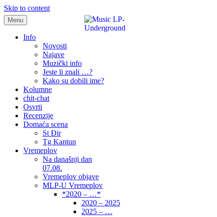
Skip to content
Menu
samo muzika i …..
Info
Novosti
Najave
Muzički info
Jeste li znali …?
Kako su dobili ime?
Kolumne
chit-chat
Osvrti
Recenzije
Domaća scena
St Đir
Tg Kantun
Vremeplov
Na današnji dan
07.08.
Vremeplov objave
MLP-U Vremeplov
*2020 – …*
2020 – 2025
2025 – …