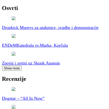
Osvrti
Dropkick Murpys za utakmice, svadbe i demonstracije
ENDeM
Katedrala sv.Marka, Korčula
Znojni i sretni uz Skunk Anansie
Show more
Recenzije
Dogstar – “All In Now”