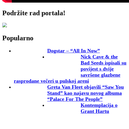
Podržite rad portala!
Popularno
Dogstar – “All In Now”
Nick Cave & the
Bad Seeds ispisali su
povijest s dvije
savršene glazbene
rasprodane večeri u pulskoj areni
Greta Van Fleet objavili “Saw You
Stand” kao najavu novog albuma
“Palace For The People”
Kontemplacija o
Grant Hartu