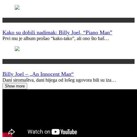
Kako su dobili ime?
Kako su dobili nadimak: Billy Joel, “Piano Man”
Prvi mu je album prošao “kako-tako”, ali ono što baš…
Vremeplov
Billy Joel – „An Innocent Man“
Dani siromaštva, dani bijega od lošeg ugovora bili su iza…
Show more