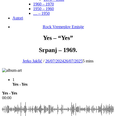
1960 – 1970
1950 – 1960
… – 1950
Autori
Rock Vremeplov Emisije
Yes – “Yes”
Srpanj – 1969.
Jerko Jakšić
/
26/07/2024
26/07/2025
5 mins
1
Yes - Yes
Yes - Yes
00:00