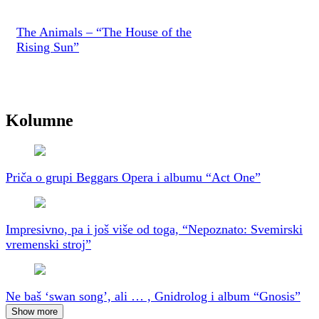
The Animals – “The House of the
Rising Sun”
Kolumne
Priča o grupi Beggars Opera i albumu “Act One”
Impresivno, pa i još više od toga, “Nepoznato: Svemirski
vremenski stroj”
Ne baš ‘swan song’, ali … , Gnidrolog i album “Gnosis”
Show more