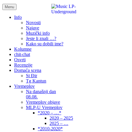
Menu
samo muzika i …..
Info
Novosti
Najave
Muzički info
Jeste li znali …?
Kako su dobili ime?
Kolumne
chit-chat
Osvrti
Recenzije
Domaća scena
St Đir
Tg Kantun
Vremeplov
Na današnji dan
08.08.
Vremeplov objave
MLP-U Vremeplov
*2020 – …*
2020 – 2025
2025 – …
*2010-2020*