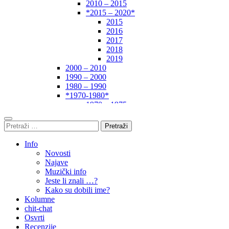
2010 – 2015
*2015 – 2020*
2015
2016
2017
2018
2019
2000 – 2010
1990 – 2000
1980 – 1990
*1970-1980*
1970 – 1975
1975 – 1980
1960 – 1970
1950 – 1960
… – 1950
Info
Autori
Novosti
Najave
Muzički info
Jeste li znali …?
Kako su dobili ime?
Kolumne
chit-chat
Osvrti
Recenzije