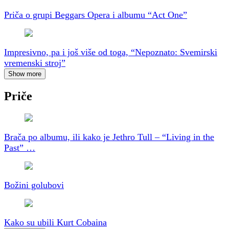
Priča o grupi Beggars Opera i albumu “Act One”
Impresivno, pa i još više od toga, “Nepoznato: Svemirski
vremenski stroj”
Show more
Priče
Brača po albumu, ili kako je Jethro Tull – “Living in the
Past” …
Božini golubovi
Kako su ubili Kurt Cobaina