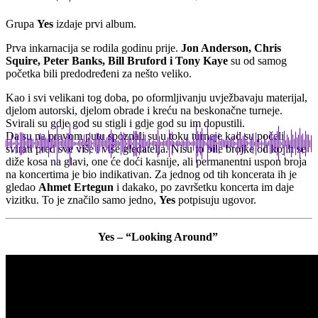
Grupa
Yes
izdaje prvi album.
Prva inkarnacija se rodila godinu prije.
Jon Anderson, Chris
Squire, Peter Banks, Bill Bruford i Tony Kaye
su od samog
početka bili predodređeni za nešto veliko.
Kao i svi velikani tog doba, po oformljivanju uvježbavaju materijal,
djelom autorski, djelom obrade i kreću na beskonačne turneje.
Svirali su gdje god su stigli i gdje god su im dopustili.
Da su na pravom putu spoznali su u toku turneje kad su počeli
svirati pred sve više i više gledatelja. Nisu to bile brojke od kojih se
diže kosa na glavi, one će doći kasnije, ali permanentni uspon broja
na koncertima je bio indikativan. Za jednog od tih koncerata ih je
gledao
Ahmet Ertegun
i dakako, po završetku koncerta im daje
vizitku. To je značilo samo jedno,
Yes
potpisuju ugovor.
Yes – “Looking Around”