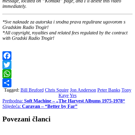
message, located on “Kontakt” page, and I’ll delete this video
immediately.
*Sve naknade za autorska i srodna prava regulirane ugovorom s
Gradskim Radio Trogir!
*All copyright, royalties and related fees regulated by the contract
with Gradski Radio Trogir!
Facebook
Twitter
WhatsApp
Tagged:
Bill Bruford
Chris Squire
Jon Anderson
Peter Banks
Tony
Share
Kaye
Yes
Prethodna:
Soft Machine – „The Harvest Albums 1975-1978“
Slijedeća:
Caravan – “Better by Far”
Povezani članci