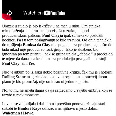
Ulazak u studio je bio iskričav u najmanju ruku. Umjetnička
mimoilaženja su permanentno visjela u zraku, no pod
producentskom palicom
Paul Clayja
ipak su nekako posložili
kockice. Pa i u tom poslagivanju je bilo trzavica. Od onih tehničkih
do mišljenja
Banksa
da
Clay
nije pogodan za producenta, pošto do
tada nikad nije producirao rock grupu. Iako je službeno bio
ignoriran po tom pitanju, ipak se grupa uplela
„debelo“
u proces do
te mjere da danas na kreditima za produkciju prvog albuma stoji
Paul Clay
, ali i
Yes
.
Iako je album po izlasku dobio pozitivne kritike, čak mu je i notorni
Rolling Stone
magazin dao pozitivnu ocjenu, na komercijalnom
planu je bio promašaj, nije omirisao ni jednu top listu.
No, to mu ne smeta danas da ga sagledamo u svjetlu embrija koji se
razvio u rock monstera.
Lavina se zakotrljala i dakako na površinu ponovo izbijaju stari
sukobi te
Banks
i
Kaye
odlaze, a na njihovo mjesto dolazi
Wakeman
i
Howe.