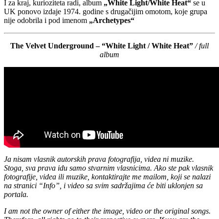
I za kraj, kurioziteta radi, album
„White Light/White Heat“
se u
UK ponovo izdaje 1974. godine s drugačijim omotom, koje grupa
nije odobrila i pod imenom
„Archetypes“
The Velvet Underground – “White Light / White Heat”
/ full
album
Ja nisam vlasnik autorskih prava fotografija, videa ni muzike.
Stoga, sva prava idu samo stvarnim vlasnicima. Ako ste pak vlasnik
fotografije, videa ili muzike, kontaktirajte me mailom, koji se nalazi
na stranici “Info”, i video sa svim sadržajima će biti uklonjen sa
portala.
I am not the owner of either the image, video or the original songs.