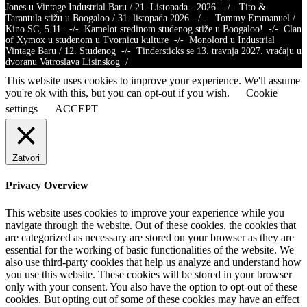
Jones u Vintage Industrial Baru / 21. Listopada - 2026. -/- Tito &
Tarantula stižu u Boogaloo / 31. listopada 2026 -/- Tommy Emmanuel /
Kino SC, 5.11. -/- Kamelot sredinom studenog stiže u Boogaloo! -/- Clan
of Xymox u studenom u Tvornicu kulture -/- Monolord u Industrial
Vintage Baru / 12. Studenog -/- Tindersticks se 13. travnja 2027. vraćaju u
dvoranu Vatroslava Lisinskog /
This website uses cookies to improve your experience. We'll assume
you're ok with this, but you can opt-out if you wish.
Cookie
settings
ACCEPT
Zatvori
Privacy Overview
This website uses cookies to improve your experience while you
navigate through the website. Out of these cookies, the cookies that
are categorized as necessary are stored on your browser as they are
essential for the working of basic functionalities of the website. We
also use third-party cookies that help us analyze and understand how
you use this website. These cookies will be stored in your browser
only with your consent. You also have the option to opt-out of these
cookies. But opting out of some of these cookies may have an effect