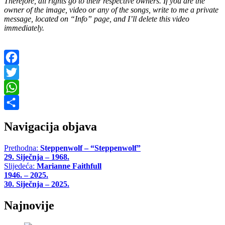
Therefore, all rights go to their respective owners. If you are the
owner of the image, video or any of the songs, write to me a private
message, located on “Info” page, and I’ll delete this video
immediately.
Facebook
Twitter
WhatsApp
Share
Navigacija objava
Prethodna:
Steppenwolf – “Steppenwolf”
29. Siječnja – 1968.
Slijedeća:
Marianne Faithfull
1946. – 2025.
30. Siječnja – 2025.
Najnovije