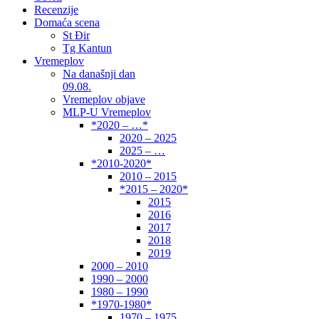
Recenzije
Domaća scena
St Đir
Tg Kantun
Vremeplov
Na današnji dan
09.08.
Vremeplov objave
MLP-U Vremeplov
*2020 – …*
2020 – 2025
2025 – …
*2010-2020*
2010 – 2015
*2015 – 2020*
2015
2016
2017
2018
2019
2000 – 2010
1990 – 2000
1980 – 1990
*1970-1980*
1970 – 1975