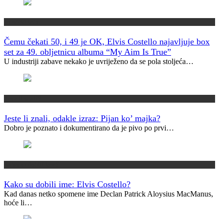
Muzički info
Čemu čekati 50, i 49 je OK, Elvis Costello najavljuje box
set za 49. obljetnicu albuma “My Aim Is True”
U industriji zabave nekako je uvriježeno da se pola stoljeća…
Jeste li znali?
Jeste li znali, odakle izraz: Pijan ko’ majka?
Dobro je poznato i dokumentirano da je pivo po prvi…
Kako su dobili ime?
Kako su dobili ime: Elvis Costello?
Kad danas netko spomene ime Declan Patrick Aloysius MacManus,
hoće li…