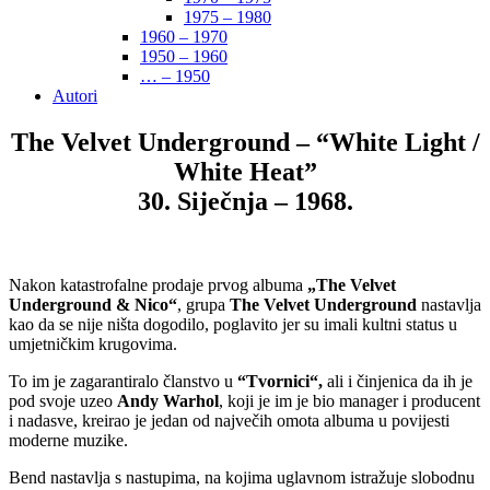
1975 – 1980
1960 – 1970
1950 – 1960
… – 1950
Autori
The Velvet Underground – “White Light /
White Heat”
30. Siječnja – 1968.
Nakon katastrofalne prodaje prvog albuma
„The Velvet
Underground & Nico“
, grupa
The Velvet Underground
nastavlja
kao da se nije ništa dogodilo, poglavito jer su imali kultni status u
umjetničkim krugovima.
To im je zagarantiralo članstvo u
“Tvornici“,
ali i činjenica da ih je
pod svoje uzeo
Andy Warhol
, koji je im je bio manager i producent
i nadasve, kreirao je jedan od največih omota albuma u povijesti
moderne muzike.
Bend nastavlja s nastupima, na kojima uglavnom istražuje slobodnu