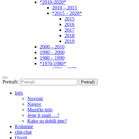
*2010-2020*
2010 – 2015
*2015 – 2020*
2015
2016
2017
2018
2019
2000 – 2010
1990 – 2000
1980 – 1990
*1970-1980*
1970 – 1975
1975 – 1980
1960 – 1970
Pretraži:
1950 – 1960
… – 1950
Info
Autori
Novosti
Najave
Muzički info
Jeste li znali …?
Kako su dobili ime?
Kolumne
chit-chat
Osvrti