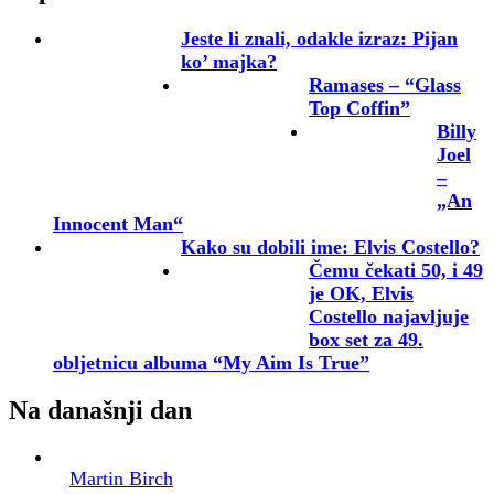
Jeste li znali, odakle izraz: Pijan
ko’ majka?
Ramases – “Glass
Top Coffin”
Billy
Joel
–
„An
Innocent Man“
Kako su dobili ime: Elvis Costello?
Čemu čekati 50, i 49
je OK, Elvis
Costello najavljuje
box set za 49.
obljetnicu albuma “My Aim Is True”
Na današnji dan
Martin Birch