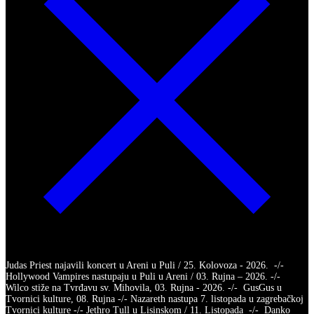
Judas Priest najavili koncert u Areni u Puli / 25. Kolovoza - 2026. -/-
Hollywood Vampires nastupaju u Puli u Areni / 03. Rujna – 2026. -/-
Wilco stiže na Tvrđavu sv. Mihovila, 03. Rujna - 2026. -/- GusGus u
Tvornici kulture, 08. Rujna -/- Nazareth nastupa 7. listopada u zagrebačkoj
Tvornici kulture -/- Jethro Tull u Lisinskom / 11. Listopada -/- Danko