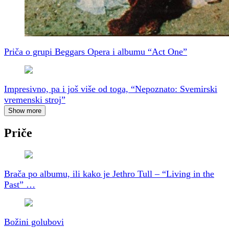
Priča o grupi Beggars Opera i albumu “Act One”
Impresivno, pa i još više od toga, “Nepoznato: Svemirski
vremenski stroj”
Show more
Priče
Brača po albumu, ili kako je Jethro Tull – “Living in the
Past” …
Božini golubovi