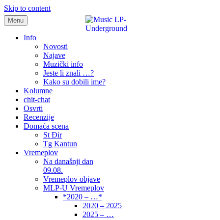
Skip to content
Menu
samo muzika i …..
Info
Novosti
Najave
Muzički info
Jeste li znali …?
Kako su dobili ime?
Kolumne
chit-chat
Osvrti
Recenzije
Domaća scena
St Đir
Tg Kantun
Vremeplov
Na današnji dan
09.08.
Vremeplov objave
MLP-U Vremeplov
*2020 – …*
2020 – 2025
2025 – …