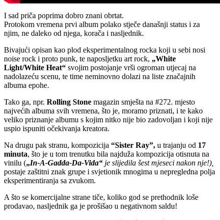
I sad priča poprima dobro znani obrtat.
Protokom vremena prvi album polako stječe današnji status i za
njim, ne daleko od njega, korača i nasljednik.
Bivajući opisan kao plod eksperimentalnog rocka koji u sebi nosi
noise rock i proto punk, te naposljetku art rock,
„White
Light/White Heat“
svojim postojanje vrši ogroman utjecaj na
nadolazeću scenu, te time neminovno dolazi na liste značajnih
albuma epohe.
Tako ga, npr.
Rolling Stone
magazin smješta na #272. mjesto
najvećih albuma svih vremena, što je, moramo priznati, i te kako
veliko priznanje albumu s kojim nitko nije bio zadovoljan i koji nije
uspio ispuniti očekivanja kreatora.
Na drugu pak stranu, kompozicija
“Sister Ray”,
u trajanju od
17
minuta
, što je u tom trenutku bila najduža kompozicija otisnuta na
vinilu (
„
In-A-Gadda-Da-Vida“
je slijedila šest mjeseci nakon nje!),
postaje zaštitni znak grupe i svjetionik mnogima u nepregledna polja
eksperimentiranja sa zvukom.
A što se komercijalne strane tiče, koliko god se prethodnik loše
prodavao, nasljednik ga je prošišao u negativnom saldu!