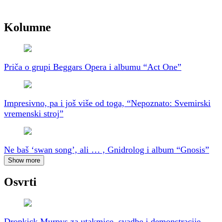
Kolumne
Priča o grupi Beggars Opera i albumu “Act One”
Impresivno, pa i još više od toga, “Nepoznato: Svemirski
vremenski stroj”
Ne baš ‘swan song’, ali … , Gnidrolog i album “Gnosis”
Show more
Osvrti
Dropkick Murpys za utakmice, svadbe i demonstracije