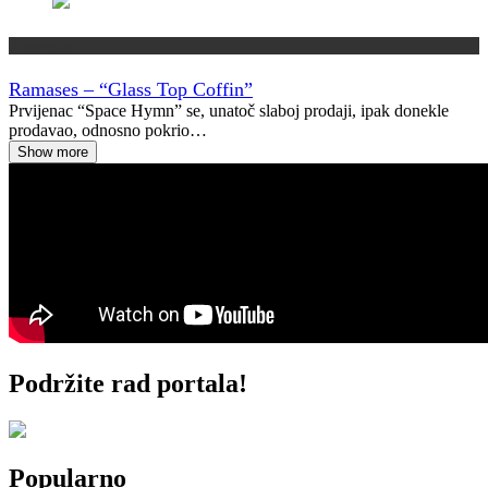
Vremeplov
Ramases – “Glass Top Coffin”
Prvijenac “Space Hymn” se, unatoč slaboj prodaji, ipak donekle
prodavao, odnosno pokrio…
Show more
Podržite rad portala!
Popularno