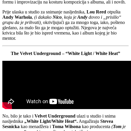
formu i improvizaciju na kosturu kompozicija s albuma, ali i novih.
Prije ulaska u studio za snimanje nasljednika,
Lou Reed
otpušta
Andy Warhola
,
(i dakako
Nico
, koju je
Andy
doveo i „prisilio“
grupu da je prihvati),
okrivljujući ga za mnogo toga, iako, pošteno
gledano, za malo što ga je mogao optužiti. Njegova je najveća
krivica bila što je bio ispred vremena, kao i album kojeg je bio
mentor.
The Velvet Underground – “White Light / White Heat”
No, bilo je tako i
Velvet Underground
ulazi u studio i snima
nasljednika
„White Light/White Heat“.
Angažiraju
Stevea
Sesnicka
kao menadžera i
Toma Wilsona
kao producenta
(
Tom
je