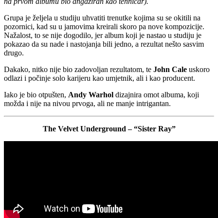
na prvom albumu bio angažiran kao tehničar).
Grupa je željela u studiju uhvatiti trenutke kojima su se okitili na
pozornici, kad su u jamovima kreirali skoro pa nove kompozicije.
Nažalost, to se nije dogodilo, jer album koji je nastao u studiju je
pokazao da su nade i nastojanja bili jedno, a rezultat nešto sasvim
drugo.
Dakako, nitko nije bio zadovoljan rezultatom, te
John Cale
uskoro
odlazi i počinje solo karijeru kao umjetnik, ali i kao producent.
Iako je bio otpušten,
Andy Warhol
dizajnira omot albuma, koji
možda i nije na nivou prvoga, ali ne manje intrigantan.
The Velvet Underground – “Sister Ray”