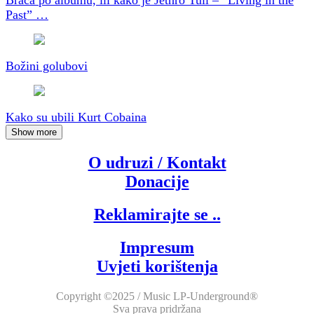
Brača po albumu, ili kako je Jethro Tull – “Living in the
Past” …
Božini golubovi
Kako su ubili Kurt Cobaina
Show more
O udruzi / Kontakt
Donacije
Reklamirajte se ..
Impresum
Uvjeti korištenja
Copyright ©2025 / Music LP-Underground®
Sva prava pridržana