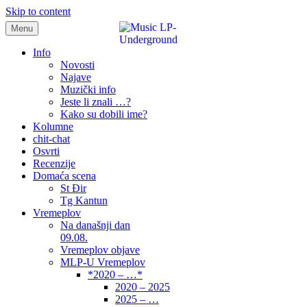
Skip to content
Menu
samo muzika i …..
Info
Novosti
Najave
Muzički info
Jeste li znali …?
Kako su dobili ime?
Kolumne
chit-chat
Osvrti
Recenzije
Domaća scena
St Đir
Tg Kantun
Vremeplov
Na današnji dan
09.08.
Vremeplov objave
MLP-U Vremeplov
*2020 – …*
2020 – 2025
2025 – …