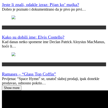
Jeste li znali, odakle izraz: Pijan ko’ majka?
Dobro je poznato i dokumentirano da je pivo po prvi…
Kako su dobili ime?
Kako su dobili ime: Elvis Costello?
Kad danas netko spomene ime Declan Patrick Aloysius MacManus,
hoće li…
Vremeplov
Ramases – “Glass Top Coffin”
Prvijenac “Space Hymn” se, unatoč slaboj prodaji, ipak donekle
prodavao, odnosno pokrio…
Show more