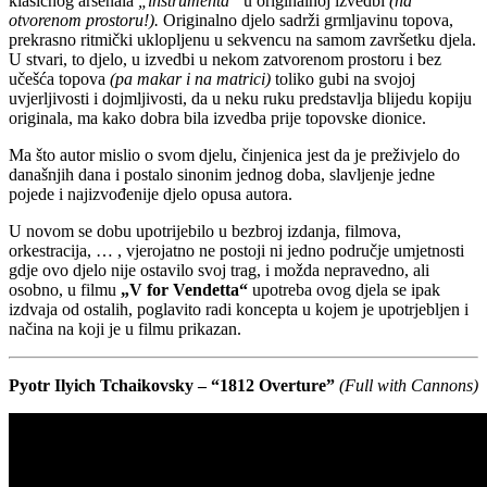
klasičnog arsenala
„instrumenta“
u originalnoj izvedbi
(na
otvorenom prostoru!).
Originalno djelo sadrži grmljavinu topova,
prekrasno ritmički uklopljenu u sekvencu na samom završetku djela.
U stvari, to djelo, u izvedbi u nekom zatvorenom prostoru i bez
učešća topova
(pa makar i na matrici)
toliko gubi na svojoj
uvjerljivosti i dojmljivosti, da u neku ruku predstavlja blijedu kopiju
originala, ma kako dobra bila izvedba prije topovske dionice.
Ma što autor mislio o svom djelu, činjenica jest da je preživjelo do
današnjih dana i postalo sinonim jednog doba, slavljenje jedne
pojede i najizvođenije djelo opusa autora.
U novom se dobu upotrijebilo u bezbroj izdanja, filmova,
orkestracija, … , vjerojatno ne postoji ni jedno područje umjetnosti
gdje ovo djelo nije ostavilo svoj trag, i možda nepravedno, ali
osobno, u filmu
„V for Vendetta“
upotreba ovog djela se ipak
izdvaja od ostalih, poglavito radi koncepta u kojem je upotrjebljen i
načina na koji je u filmu prikazan.
Pyotr Ilyich Tchaikovsky – “1812 Overture”
(Full with Cannons)