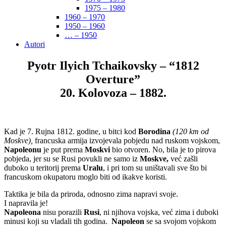
1975 – 1980
1960 – 1970
1950 – 1960
… – 1950
Autori
Pyotr Ilyich Tchaikovsky – “1812
Overture”
20. Kolovoza – 1882.
Kad je 7. Rujna 1812. godine, u bitci kod
Borodina
(120 km od
Moskve),
francuska armija izvojevala pobjedu nad ruskom vojskom,
Napoleonu
je put prema
Moskvi
bio otvoren. No, bila je to pirova
pobjeda, jer su se Rusi povukli ne samo iz
Moskve,
već zašli
duboko u teritorij prema
Uralu
, i pri tom su uništavali sve što bi
francuskom okupatoru moglo biti od ikakve koristi.
Taktika je bila da priroda, odnosno zima napravi svoje.
I napravila je!
Napoleona
nisu porazili
Rusi
, ni njihova vojska, već zima i duboki
minusi koji su vladali tih godina.
Napoleon
se sa svojom vojskom