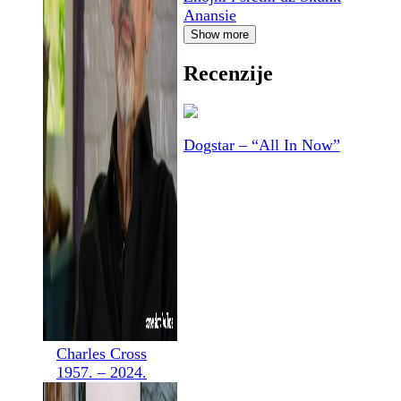
Anansie
Show more
Recenzije
Dogstar – “All In Now”
Charles Cross
1957. – 2024.