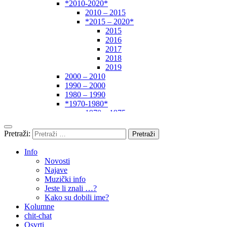
*2010-2020*
2010 – 2015
*2015 – 2020*
2015
2016
2017
2018
2019
2000 – 2010
1990 – 2000
1980 – 1990
*1970-1980*
1970 – 1975
1975 – 1980
1960 – 1970
Pretraži:
1950 – 1960
… – 1950
Info
Autori
Novosti
Najave
Muzički info
Jeste li znali …?
Kako su dobili ime?
Kolumne
chit-chat
Osvrti