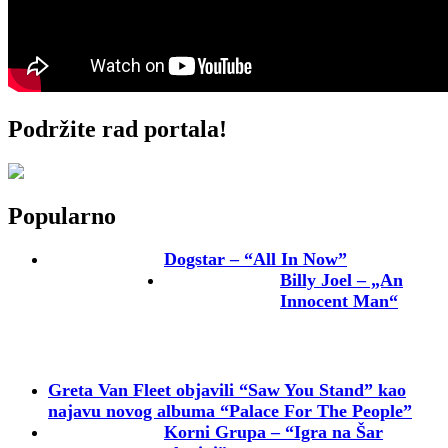
Podržite rad portala!
Popularno
Dogstar – “All In Now”
Billy Joel – „An
Innocent Man“
Greta Van Fleet objavili “Saw You Stand” kao
najavu novog albuma “Palace For The People”
Korni Grupa – “Igra na Šar