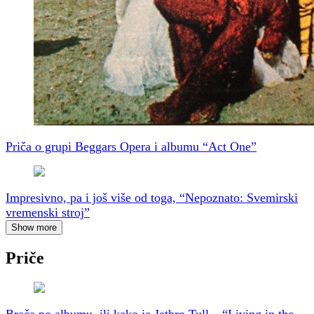
Priča o grupi Beggars Opera i albumu “Act One”
Impresivno, pa i još više od toga, “Nepoznato: Svemirski
vremenski stroj”
Show more
Priče