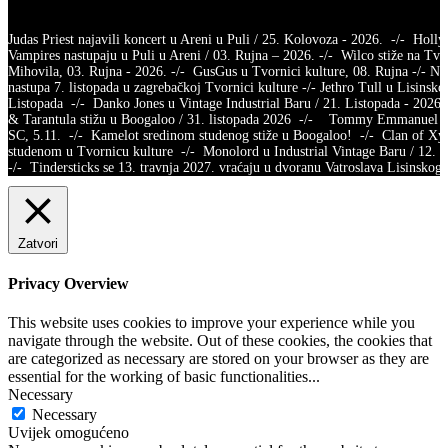
Judas Priest najavili koncert u Areni u Puli / 25. Kolovoza - 2026. -/- Holl
Vampires nastupaju u Puli u Areni / 03. Rujna – 2026. -/- Wilco stiže na Tvr
Mihovila, 03. Rujna - 2026. -/- GusGus u Tvornici kulture, 08. Rujna -/- Na
nastupa 7. listopada u zagrebačkoj Tvornici kulture -/- Jethro Tull u Lisinsko
Listopada -/- Danko Jones u Vintage Industrial Baru / 21. Listopada - 2026.
& Tarantula stižu u Boogaloo / 31. listopada 2026 -/- Tommy Emmanuel /
SC, 5.11. -/- Kamelot sredinom studenog stiže u Boogaloo! -/- Clan of X
studenom u Tvornicu kulture -/- Monolord u Industrial Vintage Baru / 12.
-/- Tindersticks se 13. travnja 2027. vraćaju u dvoranu Vatroslava Lisins
Zatvori
Privacy Overview
This website uses cookies to improve your experience while you
navigate through the website. Out of these cookies, the cookies that
are categorized as necessary are stored on your browser as they are
essential for the working of basic functionalities
...
Necessary
Necessary
Uvijek omogućeno