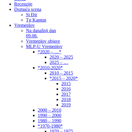
Recenzije
Domaća scena
St Đir
Tg Kantun
Vremeplov
Na današnji dan
09.08.
Vremeplov objave
MLP-U Vremeplov
*2020 – …*
2020 – 2025
2025 – …
*2010-2020*
2010 – 2015
*2015 – 2020*
2015
2016
2017
2018
2019
2000 – 2010
1990 – 2000
1980 – 1990
*1970-1980*
1970 – 1975