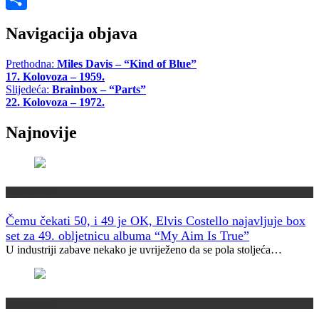
Share
Navigacija objava
Prethodna:
Miles Davis – “Kind of Blue”
17. Kolovoza – 1959.
Slijedeća:
Brainbox – “Parts”
22. Kolovoza – 1972.
Najnovije
Muzički info
Čemu čekati 50, i 49 je OK, Elvis Costello najavljuje box
set za 49. obljetnicu albuma “My Aim Is True”
U industriji zabave nekako je uvriježeno da se pola stoljeća…
Jeste li znali?