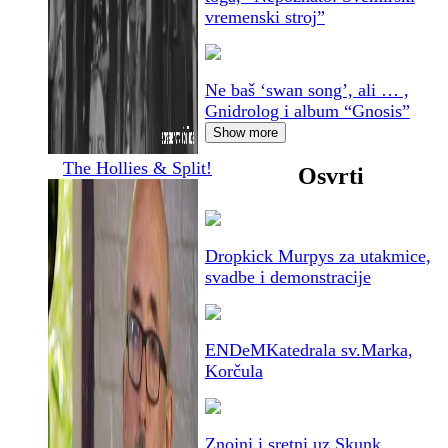
vremenski stroj”
Ne baš ‘swan song’, ali … ,
Gnidrolog i album “Gnosis”
Show more
The Hollies & Split!
Osvrti
Dropkick Murpys za utakmice,
svadbe i demonstracije
ENDeM
Katedrala sv.Marka,
Korčula
Znojni i sretni uz Skunk