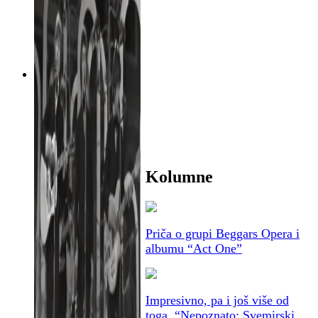
Kolumne
Priča o grupi Beggars Opera i
albumu “Act One”
Impresivno, pa i još više od
toga, “Nepoznato: Svemirski