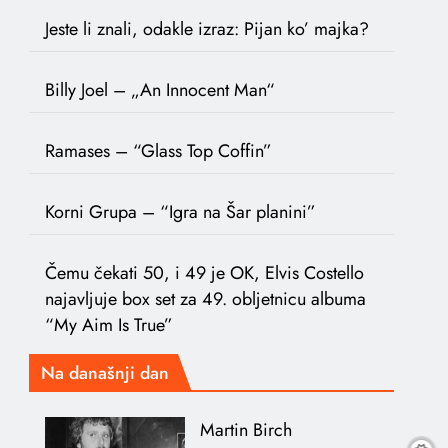
Jeste li znali, odakle izraz: Pijan ko’ majka?
Billy Joel – „An Innocent Man“
Ramases – “Glass Top Coffin”
Korni Grupa – “Igra na Šar planini”
Čemu čekati 50, i 49 je OK, Elvis Costello
najavljuje box set za 49. obljetnicu albuma
“My Aim Is True”
Na današnji dan
Martin Birch