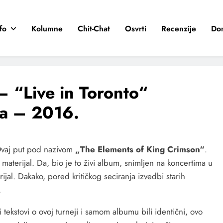
fo
Kolumne
Chit-Chat
Osvrti
Recenzije
Do
 “Live in Toronto“
ča – 2016.
 Ovaj put pod nazivom
„The Elements of King Crimson“
.
 materijal. Da, bio je to živi album, snimljen na koncertima u
ijal. Dakako, pored kritičkog seciranja izvedbi starih
.
i tekstovi o ovoj turneji i samom albumu bili identični, ovo