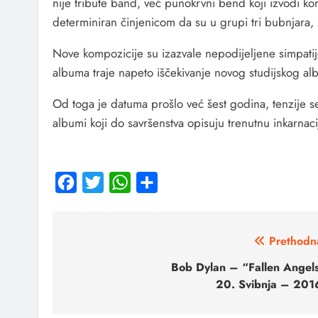
nije tribute band, već punokrvni bend koji izvodi ko
determiniran činjenicom da su u grupi tri bubnjara, s
Nove kompozicije su izazvale nepodijeljene simpatije
albuma traje napeto iščekivanje novog studijskog al
Od toga je datuma prošlo već šest godina, tenzije se 
albumi koji do savršenstva opisuju trenutnu inkarnaci
Facebook
Twitter
WhatsApp
Share
Prethodn
Bob Dylan – “Fallen Angel
20. Svibnja – 201