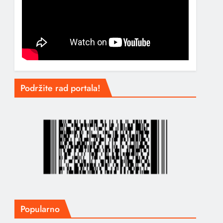
Podržite rad portala!
Popularno