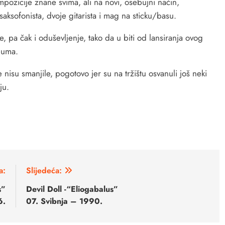
mpozicije znane svima, ali na novi, osebujni način,
aksofonista, dvoje gitarista i mag na sticku/basu.
, pa čak i oduševljenje, tako da u biti od lansiranja ovog
buma.
nisu smanjile, pogotovo jer su na tržištu osvanuli još neki
ju.
a:
Slijedeća:
s”
Devil Doll -“Eliogabalus”
6.
07. Svibnja – 1990.