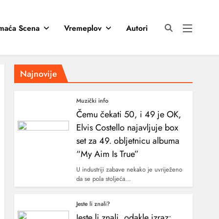
maća Scena
Vremeplov
Autori
Najnovije
Muzički info
Čemu čekati 50, i 49 je OK,
Elvis Costello najavljuje box
set za 49. obljetnicu albuma
“My Aim Is True”
U industriji zabave nekako je uvriježeno
da se pola stoljeća…
Jeste li znali?
Jeste li znali, odakle izraz: