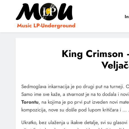
In
Music LP-Underground
samo muzika i …..
King Crimson –
Velja
Sedmoglava inkarnacija je po drugi put na turneji.
Samo ime sve kaže, a stvarnost je na to dodala i novi
Torontu
, na kojima je po prvi put izveden novi mater
kompozicija, nove su došle pod lupom kritičara i … 
Ukratko, bez ulaženja u ikakve detalje, svi su glasovi 