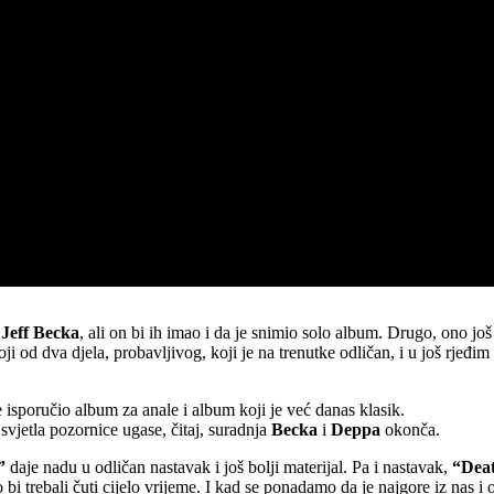
d
Jeff Becka
, ali on bi ih imao i da je snimio solo album. Drugo, ono j
oji od dva djela, probavljivog, koji je na trenutke odličan, i u još rje
 isporučio album za anale i album koji je već danas klasik.
 svjetla pozornice ugase, čitaj, suradnja
Becka
i
Deppa
okonča.
”
daje nadu u odličan nastavak i još bolji materijal. Pa i nastavak,
“Dea
i trebali čuti cijelo vrijeme. I kad se ponadamo da je najgore iz nas 