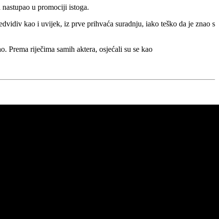
 nastupao u promociji istoga.
dvidiv kao i uvijek, iz prve prihvaća suradnju, iako teško da je znao s
ao. Prema riječima samih aktera, osjećali su se kao