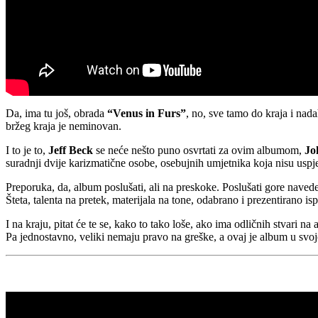
Da, ima tu još, obrada
“Venus in Furs”
, no, sve tamo do kraja i na
bržeg kraja je neminovan.
I to je to,
Jeff Beck
se neće nešto puno osvrtati za ovim albumom,
Jo
suradnji dvije karizmatične osobe, osebujnih umjetnika koja nisu uspj
Preporuka, da, album poslušati, ali na preskoke. Poslušati gore navedene
Šteta, talenta na pretek, materijala na tone, odabrano i prezentirano i
I na kraju, pitat će te se, kako to tako loše, ako ima odličnih stvari na
Pa jednostavno, veliki nemaju pravo na greške, a ovaj je album u svoj