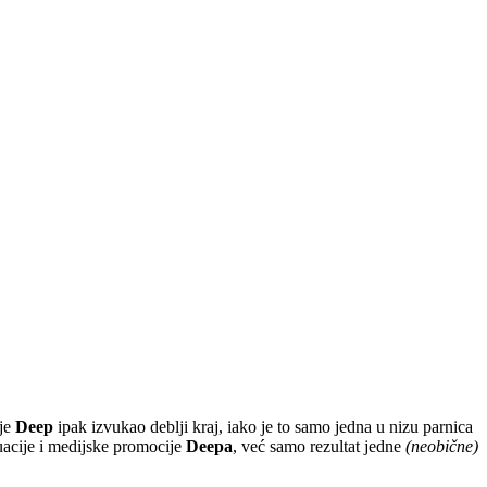
 je
Deep
ipak izvukao deblji kraj, iako je to samo jedna u nizu parnica
tuacije i medijske promocije
Deepa
, već samo rezultat jedne
(neobične)