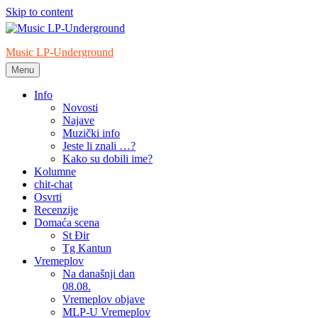
Skip to content
Music LP-Underground
Menu
samo muzika i …..
Info
Novosti
Najave
Muzički info
Jeste li znali …?
Kako su dobili ime?
Kolumne
chit-chat
Osvrti
Recenzije
Domaća scena
St Đir
Tg Kantun
Vremeplov
Na današnji dan
08.08.
Vremeplov objave
MLP-U Vremeplov