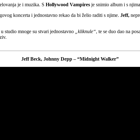
elovanja je i muzika. S
Hollywood Vampires
je snimio album i s njima
ovog koncerta i jednostavno rekao da bi želio raditi s njime.
Jeff,
nepre
ku u studio mnoge su stvari jednostavno
„kliknule“
, te se duo dao na pos
ziv.
Jeff Beck, Johnny Depp – “Midnight Walker”