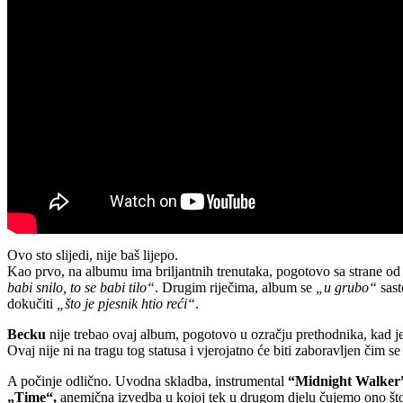
Ovo sto slijedi, nije baš lijepo.
Kao prvo, na albumu ima briljantnih trenutaka, pogotovo sa strane o
babi snilo, to se babi tilo“
. Drugim riječima, album se
„u grubo“
sast
dokučiti
„što je pjesnik htio reći“
.
Becku
nije trebao ovaj album, pogotovo u ozračju prethodnika, kad je
Ovaj nije ni na tragu tog statusa i vjerojatno će biti zaboravljen čim se
A počinje odlično. Uvodna skladba, instrumental
“Midnight Walker
„Time“,
anemična izvedba u kojoj tek u drugom djelu čujemo ono što b