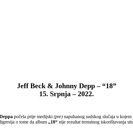
Jeff Beck & Johnny Depp – “18”
15. Srpnja – 2022.
 Deppa
počela prije medijski
(pre)
napuhanog sudskog slučaja u kojem
digresija o tome da album
„18“
nije rezultat trenutnog iskorištavanja si