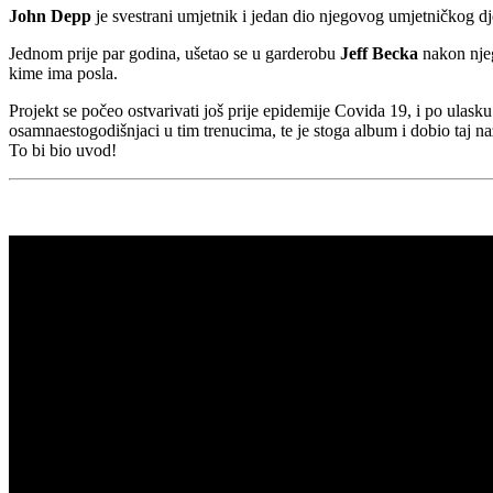
John Depp
je svestrani umjetnik i jedan dio njegovog umjetničkog dj
Jednom prije par godina, ušetao se u garderobu
Jeff Becka
nakon njeg
kime ima posla.
Projekt se počeo ostvarivati još prije epidemije Covida 19, i po ulas
osamnaestogodišnjaci u tim trenucima, te je stoga album i dobio taj na
To bi bio uvod!