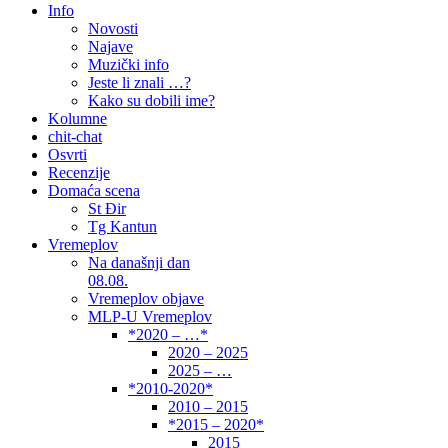
Info
Novosti
Najave
Muzički info
Jeste li znali …?
Kako su dobili ime?
Kolumne
chit-chat
Osvrti
Recenzije
Domaća scena
St Đir
Tg Kantun
Vremeplov
Na današnji dan
08.08.
Vremeplov objave
MLP-U Vremeplov
*2020 – …*
2020 – 2025
2025 – …
*2010-2020*
2010 – 2015
*2015 – 2020*
2015