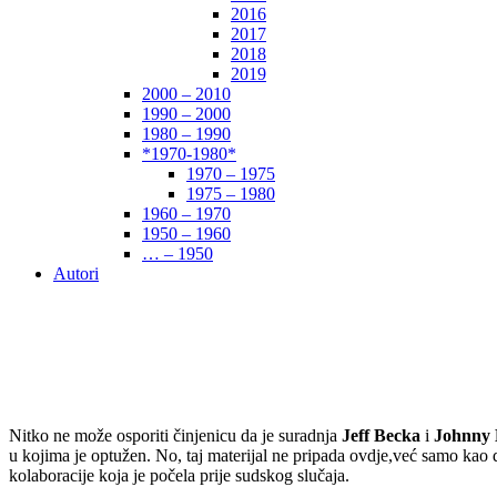
2016
2017
2018
2019
2000 – 2010
1990 – 2000
1980 – 1990
*1970-1980*
1970 – 1975
1975 – 1980
1960 – 1970
1950 – 1960
… – 1950
Autori
Nitko ne može osporiti činjenicu da je suradnja
Jeff Becka
i
Johnny
u kojima je optužen. No, taj materijal ne pripada ovdje,već samo kao 
kolaboracije koja je počela prije sudskog slučaja.