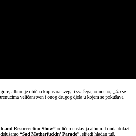
oš gore, album je obična kupusara svega i svačega, odnosno,
„što se
đim trenucima veličanstven i onog drugog djela u kojem se pokušava
th and Resurrection Show”
odlično nastavlja album. I onda dolazi
i odslušamo
“Sad Motherfuckin’ Parade”,
slijedi hladan tuš.