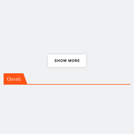
albumu “Act One”
Impresivno, pa i još više od toga,
“Nepoznato: Svemirski vremenski
stroj”
Ne baš ‘swan song’, ali … ,
SHOW MORE
Gnidrolog i album “Gnosis”
Osvrti
Dropkick Murpys za utakmice,