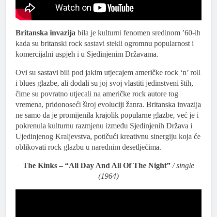
Britanska invazija
bila je kulturni fenomen sredinom ’60-ih
kada su britanski rock sastavi stekli ogromnu popularnost i
komercijalni uspjeh i u Sjedinjenim Državama.
Ovi su sastavi bili pod jakim utjecajem američke rock ‘n’ roll
i blues glazbe, ali dodali su joj svoj vlastiti jedinstveni štih,
čime su povratno utjecali na američke rock autore tog
vremena, pridonoseći široj evoluciji žanra. Britanska invazija
ne samo da je promijenila krajolik popularne glazbe, već je i
pokrenula kulturnu razmjenu između Sjedinjenih Država i
Ujedinjenog Kraljevstva, potičući kreativnu sinergiju koja će
oblikovati rock glazbu u narednim desetljećima.
The Kinks – “All Day And All Of The Night”
/ single
(1964)