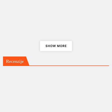
svadbe i demonstracije
ENDeM
Katedrala sv.Marka,
Korčula
SHOW MORE
Znojni i sretni uz Skunk Anansie
Recenzije
Priča o grupi Beggars Opera i
albumu “Act One”