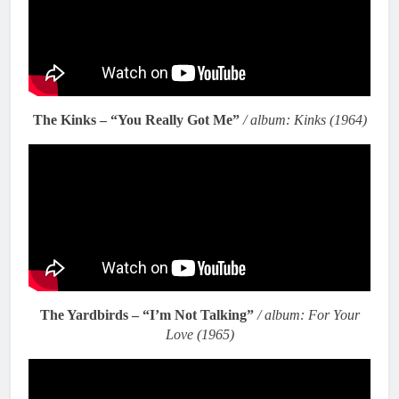
The Kinks – “You Really Got Me”
/ album: Kinks (1964)
The Yardbirds – “I’m Not Talking”
/ album: For Your
Love (1965)