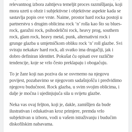
relevantnog izbora zahtijeva temeljit proces razmišljanja, koji
mora uzeti u obzir i subjektivne i objektivne aspekte kada se
sastavlja popis ove vrste. Naime, prostor hard rocka postoji u
partnerstvu s drugim oblicima rock ‘n’ rolla kao što su blues-
rock, garažni rock, psihodelični rock, heavy prog, southern
rock, glam rock, heavy metal, punk, alternativni rock i
grunge glazba u umjetničkom obliku rock ‘n’ roll glazbe. Svi
sviraju nekakav hard rock, ali svatko ima drugačiji, jak i
dobro definiran identitet. Pokušat ću opisati ove različite
tendencije, koje se vrlo često preklapaju i obogaćuju.
To je žanr koji nas poziva da se osvrnemo na njegovu
povijest, pozabavimo se njegovom sadašnjošću i predvidimo
njegovu budućnost. Rock glazba, u svim svojim oblicima, i
dalje je moćna i ujedinjujuća sila u svijetu glazbe.
Neka vas ovaj feljton, koji je, dakle, zamišljen da bude
ilustrativan i edukativan kroz primjere, premda vrlo
subjektivan u izboru, vodi u vašem istraživanju i budućim
diskofilskim nabavama.