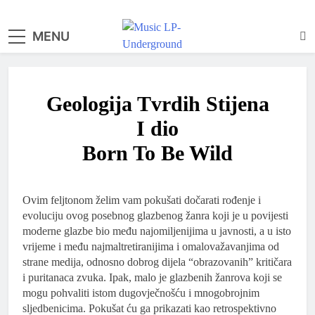
MENU
samo muzika i …..
Geologija Tvrdih Stijena
I dio
Born To Be Wild
Ovim feljtonom želim vam pokušati dočarati rođenje i
evoluciju ovog posebnog glazbenog žanra koji je u povijesti
moderne glazbe bio među najomiljenijima u javnosti, a u isto
vrijeme i među najmaltretiranijima i omalovažavanjima od
strane medija, odnosno dobrog dijela “obrazovanih” kritičara
i puritanaca zvuka. Ipak, malo je glazbenih žanrova koji se
mogu pohvaliti istom dugovječnošću i mnogobrojnim
sljedbenicima. Pokušat ću ga prikazati kao retrospektivno