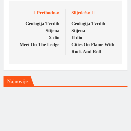
Prethodna:
Slijedeća:
Geologija Tvrdih
Geologija Tvrdih
Stijena
Stijena
X dio
II dio
Meet On The Ledge
Cities On Flame With
Rock And Roll
Najnovije
Domaća scena
Novo