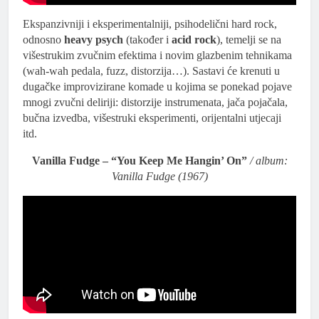
Ekspanzivniji i eksperimentalniji, psihodelični hard rock,
odnosno
heavy psych
(također i
acid rock
), temelji se na
višestrukim zvučnim efektima i novim glazbenim tehnikama
(wah-wah pedala, fuzz, distorzija…). Sastavi će krenuti u
dugačke improvizirane komade u kojima se ponekad pojave
mnogi zvučni deliriji: distorzije instrumenata, jača pojačala,
bučna izvedba, višestruki eksperimenti, orijentalni utjecaji
itd.
Vanilla Fudge – “You Keep Me Hangin’ On”
/ album:
Vanilla Fudge (1967)