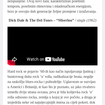
neispunjene. Ovaj novi žanr, karakteriziran poletnim
tempom, posebnim ritmovima i mladenačkom energijom,
brzo je osvojio duh generacije željne promjene i izražavanja.
Dick Dale & The Del-Tones – “Miserlou”
/ single (1962)
Hard rock se pojavio ’60-ih kao način ispoljavanja ljutitog i
buntovnog duha rock ‘n’ rolla, radikalizacije beata, negdje
na raskrižju blues-rocka i psihodelije. Uglavnom se razvijao
u Americi i Britaniji, te kao što je poznato, uz jako rivalstvo
između dviju strana oceana, prva je bila kolijevka rock ‘n’
rolla odnosno rocka, zemlja u kojoj je sve počelo, a druga je
iznjedrila neke od najutjecajnijih imena za cijeli pokret, dok