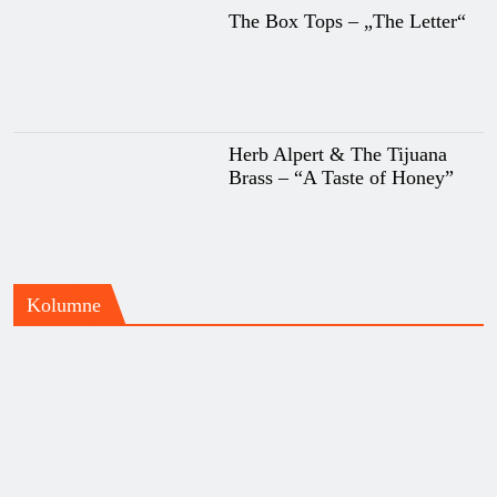
The Box Tops – „The Letter“
Herb Alpert & The Tijuana
Brass – “A Taste of Honey”
Kolumne
Priča o grupi Beggars Opera i