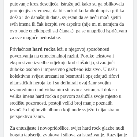
putovanje kroz desetljeća, istražujući kako su ga oblikovala
promjenjiva vremena, da bi s nekoliko kratkoh opisa prilika
došao i do današnjih dana, svjestan da se neću moći sjetiti
svih imena ili čak iscrpiti sve aspekte (nije mi ni namjera da
ovo bude enciklopedijski članak), pa se unaprijed ispričavam
za sve moguće nedostatke.
Privlačnost
hard rocka
leži u njegovoj sposobnosti
povezivanja na emocionalnoj razini. Poruke tekstova i
ekspresivne izvedbe odjekuju kod slušatelja, stvarajući
duboko osobno i impresivno glazbeno iskustvo. U našu
kolektivnu svijest urezani su besmrtni i opsjedajući rifovi
gitarističkih heroja koji su definirali ovaj žanr svojim
izvanrednim i individualnim stilovima sviranja. I dok su
velika imena hard rocka s pravom zaslužila svoje mjesto u
središtu pozornosti, postoji veliki broj manje poznatih
izvođača i njihovih albuma koji nude svježu i nijansiranu
perspektivu žanra.
Za entuzijaste i novopridošlice, svijet hard rock glazbe nudi
bogatu tapiseriju zvukova i stilova za istraživanje. Razvijanje