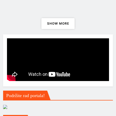
Vremeplov
Vanilla Fudge – “Vanilla Fudge”
SHOW MORE
Podržite rad portala!