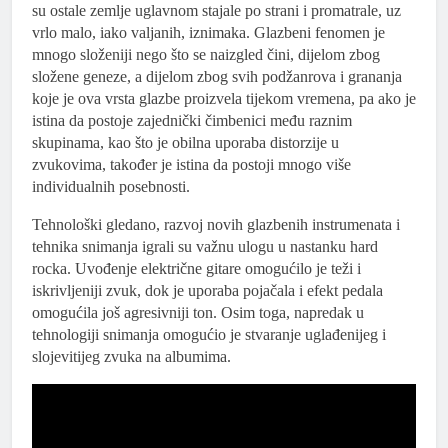
su ostale zemlje uglavnom stajale po strani i promatrale, uz
vrlo malo, iako valjanih, iznimaka. Glazbeni fenomen je
mnogo složeniji nego što se naizgled čini, dijelom zbog
složene geneze, a dijelom zbog svih podžanrova i grananja
koje je ova vrsta glazbe proizvela tijekom vremena, pa ako je
istina da postoje zajednički čimbenici među raznim
skupinama, kao što je obilna uporaba distorzije u
zvukovima, također je istina da postoji mnogo više
individualnih posebnosti.
Tehnološki gledano, razvoj novih glazbenih instrumenata i
tehnika snimanja igrali su važnu ulogu u nastanku hard
rocka. Uvođenje električne gitare omogućilo je teži i
iskrivljeniji zvuk, dok je uporaba pojačala i efekt pedala
omogućila još agresivniji ton. Osim toga, napredak u
tehnologiji snimanja omogućio je stvaranje uglađenijeg i
slojevitijeg zvuka na albumima.