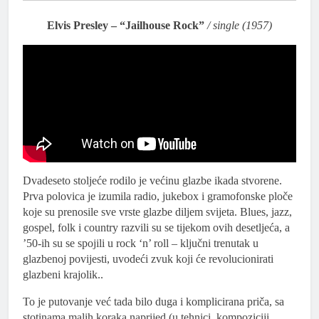
Elvis Presley – “Jailhouse Rock”
/ single (1957)
Dvadeseto stoljeće rodilo je većinu glazbe ikada stvorene.
Prva polovica je izumila radio, jukebox i gramofonske ploče
koje su prenosile sve vrste glazbe diljem svijeta. Blues, jazz,
gospel, folk i country razvili su se tijekom ovih desetljeća, a
’50-ih su se spojili u rock ‘n’ roll – ključni trenutak u
glazbenoj povijesti, uvodeći zvuk koji će revolucionirati
glazbeni krajolik..
To je putovanje već tada bilo duga i komplicirana priča, sa
stotinama malih koraka naprijed (u tehnici, kompoziciji,