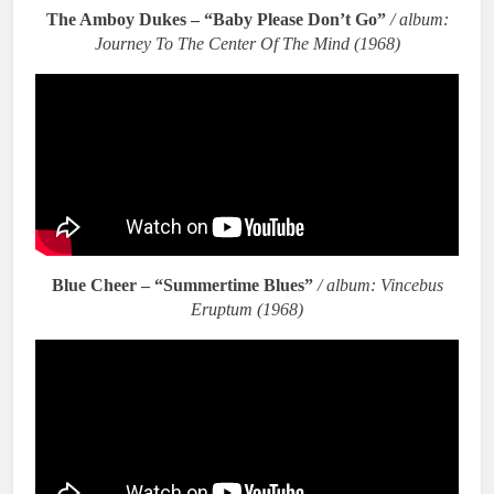
The Amboy Dukes – “Baby Please Don’t Go”
/ album:
Journey To The Center Of The Mind (1968)
Blue Cheer – “Summertime Blues”
/ album: Vincebus
Eruptum (1968)