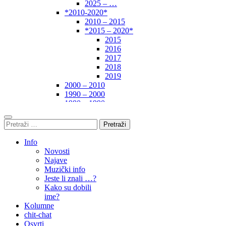
2025 – …
*2010-2020*
2010 – 2015
*2015 – 2020*
2015
2016
2017
2018
2019
2000 – 2010
1990 – 2000
1980 – 1990
*1970-1980*
1970 – 1975
Pretraži:
1975 – 1980
1960 – 1970
Info
1950 – 1960
Novosti
… – 1950
Najave
Autori
Muzički info
Jeste li znali …?
Kako su dobili
ime?
Kolumne
chit-chat
Osvrti