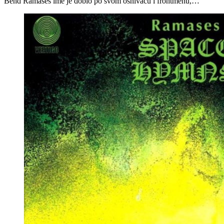
Bend Ramases ime je dobio po svom osnivaču i frontmenu,…