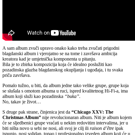
A sam album zvuči upravo onako kako treba zvučati prigodni
blagdanski album i vjerojatno se na tome i završava ambicija
kreatora kad je umjetnička komponenta u pitanju.
Bila je to zbirka kompozicija koja će idealno poslužiti kao
pozadinska glazba blagdanskog okupljanja i ugođaja, i tu svaka
priča završava.
Pomalo tužno, u biti, da album jedne tako velike grupe, grupe koja
se slušala s omotom albuma u ruci, ispred kvalitetnog Hi-Fi-a, ima
album koji služi kao pozadinska
“buka”.
No, takav je život…
S druge pak strane, činjenica jest da
“Chicago XXV: The
Christmas Album”
nije revolucionaran album. Niti je album kojem
će se sljedbenici grupe vraćati u nekim redovitim intervalima, jer u
biti ništa novo u sebi ne nosi, ali svoj je cilj ili
raison d’être
ipak
ispunio, nosi solidan, topao i profesionalno izveden album koji će u