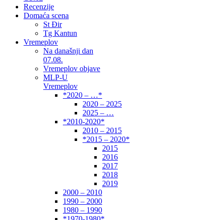
Recenzije
Domaća scena
St Đir
Tg Kantun
Vremeplov
Na današnji dan
07.08.
Vremeplov objave
MLP-U
Vremeplov
*2020 – …*
2020 – 2025
2025 – …
*2010-2020*
2010 – 2015
*2015 – 2020*
2015
2016
2017
2018
2019
2000 – 2010
1990 – 2000
1980 – 1990
*1970-1980*