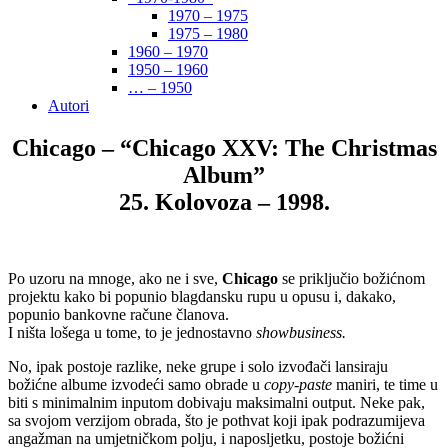
1970 – 1975
1975 – 1980
1960 – 1970
1950 – 1960
… – 1950
Autori
Chicago – “Chicago XXV: The Christmas
Album”
25. Kolovoza – 1998.
Po uzoru na mnoge, ako ne i sve,
Chicago
se priključio božićnom
projektu kako bi popunio blagdansku rupu u opusu i, dakako,
popunio bankovne račune članova.
I ništa lošega u tome, to je jednostavno
showbusiness.
No, ipak postoje razlike, neke grupe i solo izvođači lansiraju
božićne albume izvodeći samo obrade u
copy-paste
maniri, te time u
biti s minimalnim inputom dobivaju maksimalni output. Neke pak,
sa svojom verzijom obrada, što je pothvat koji ipak podrazumijeva
angažman na umjetničkom polju, i naposljetku, postoje božićni