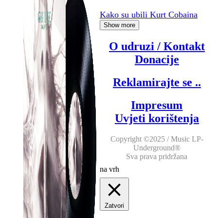
Kako su ubili Kurt Cobaina
Show more
O udruzi / Kontakt
Donacije
Reklamirajte se ..
Impresum
Uvjeti korištenja
Copyright ©2025 / Music LP-
Underground®
Sva prava pridržana
na vrh
Zatvori