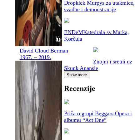
Dropkick Murpys za utakmice,
svadbe i demonstracije
ENDeM
Katedrala sv.Marka,
Korčula
David Cloud Berman
1967. – 2019.
Znojni i sretni uz
Skunk Anansie
Show more
Recenzije
Priča o grupi Beggars Opera i
albumu “Act One”