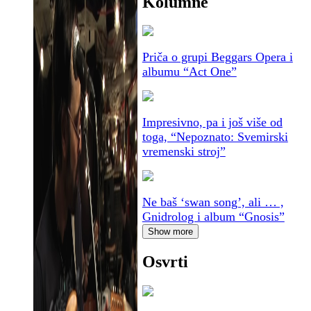
Kolumne
Priča o grupi Beggars Opera i
albumu “Act One”
Impresivno, pa i još više od
toga, “Nepoznato: Svemirski
vremenski stroj”
Ne baš ‘swan song’, ali … ,
Gnidrolog i album “Gnosis”
Show more
Osvrti