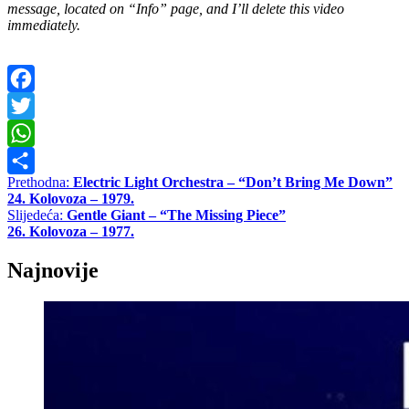
message, located on “Info” page, and I’ll delete this video
immediately.
Facebook
Twitter
WhatsApp
Navigacija
Prethodna:
Electric Light Orchestra – “Don’t Bring Me Down”
Share
24. Kolovoza – 1979.
objava
Slijedeća:
Gentle Giant – “The Missing Piece”
26. Kolovoza – 1977.
Najnovije