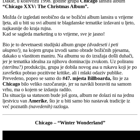
Dakle, u kolovozu 1998. godine grupa
Chicago
lansira album
“Chicago XXV: The Christmas Album”.
Možda će izgledati neobično da se božićni album lansira u vrijeme
ljeta, ali u biti su svi albumi te blagdanske tematike izdavani u ljeto,
najkasnije do kraja rujna.
Kad se sagleda marketing u to vrijeme, sve je jasno!
Bio je to devetnaesti studijski album grupe
(dvadeseti i peti
ukupno!),
na kojem grupa izvodi samo obrade božićnih pjesama,
dakako u vlastitom maniru. Na albumu su do izražaja došli duhači,
jer je tematika idealna za njihovu dominaciju zvukom. Uz poliranu
(sterilnu?)
produkciju, grupa je dobila novog asa u rukavu koji je po
završetku pobrao pozitivne kritike, ali i mlaki odaziv publike.
Prevedeno, popeo se samo do
#47. mjesta Billboarda,
što je za
Chicago
bilo veliko razočaranje, jer su navikli boraviti na samom
vrhu, ma o kojem se izdanju radilo.
Da situacija sa statusom bude još gora, album ne dolazi ni na jednu
ljestvicu van
Amerike
, što je u biti samo bio nastavak tradicije iz
već poznatih
(navedenih)
razloga.
Chicago – “Winter Wonderland”