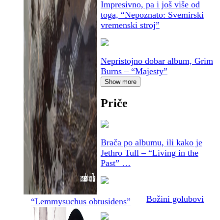
Impresivno, pa i još više od
toga, “Nepoznato: Svemirski
vremenski stroj”
Nepristojno dobar album, Grim
Burns – “Majesty”
Show more
Priče
Brača po albumu, ili kako je
Jethro Tull – “Living in the
Past” …
Božini golubovi
“Lemmysuchus obtusidens”