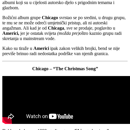
albumi koji su u cijelosti autorsko djelo s prigodnim temama i
glazbom.
Božićni album grupe
Chicago
svrstao se po sredini, u drugu grupu,
te mu se ne može odreći umjetnički pristup, ali ni autorski
angažman. Ali kad je od
Chicaga
, sve se prodaje, poglavito u
Americi,
jer je ostatak svijeta
(možda pre)
oštro kaznio grupu radi
skretanja u mainstream vode.
Kako su tiraže u
Americi
ipak zakon velikih brojki, bend se nije
previše brinuo radi nedostatka podrške van njenih granica.
Chicago – “The Christmas Song”