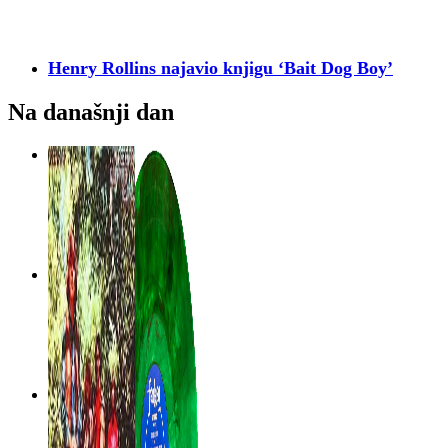
Henry Rollins najavio knjigu ‘Bait Dog Boy’
Na današnji dan