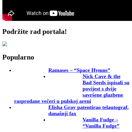
Podržite rad portala!
Popularno
Ramases – “Space Hymns”
Nick Cave & the
Bad Seeds ispisali su
povijest s dvije
savršene glazbene
rasprodane večeri u pulskoj areni
Elisha Gray patentirao telautograf,
današnji fax
Vanilla Fudge –
“Vanilla Fudge”