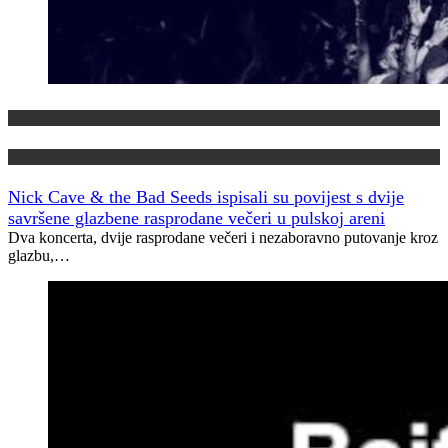
Domaća scena
Muzički info
Nick Cave & the Bad Seeds ispisali su povijest s dvije
savršene glazbene rasprodane večeri u pulskoj areni
Dva koncerta, dvije rasprodane večeri i nezaboravno putovanje kroz
glazbu,…