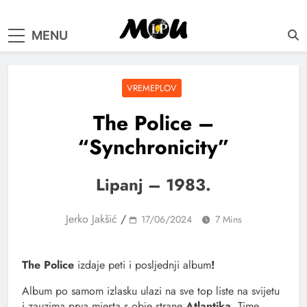
samo muzika i …..
MENU
VREMEPLOV
The Police –
“Synchronicity”
Lipanj – 1983.
Jerko Jakšić
/
17/06/2024
7 Mins
The Police
izdaje peti i posljednji album
!
Album po samom izlasku ulazi na sve top liste na svijetu
i zauzima prva mjesta s obje strane
Atlantika
. Time