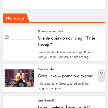
Najnovije
Domaća scena
Novo
Silente objavio novi singl “Prije ili
kasnije”
Bend Silente objavio je novi singl “Prije ili
kasnije”, sedmu pjesmu s nadolazećeg…
Muzički info
Greg Lake – pomalo o svemu!
Nije tajna da je Greg Lake od šutljivog
progresivca tijekom…
Jeste li znali?
Lažni Fleetwood Mac je 1974.