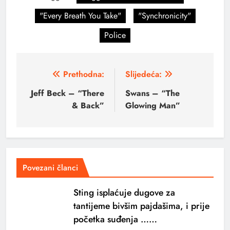
"Every Breath You Take"
"Synchronicity"
Police
Prethodna:
Slijedeća:
Jeff Beck – “There
Swans – “The
& Back”
Glowing Man”
Povezani članci
Sting isplaćuje dugove za
tantijeme bivšim pajdašima, i prije
početka suđenja ……