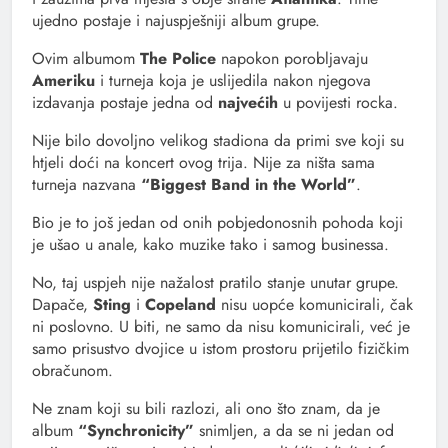
ujedno postaje i najuspješniji album grupe.
Ovim albumom
The Police
napokon porobljavaju
Ameriku
i turneja koja je uslijedila nakon njegova
izdavanja postaje jedna od
najvećih
u povijesti rocka.
Nije bilo dovoljno velikog stadiona da primi sve koji su
htjeli doći na koncert ovog trija. Nije za ništa sama
turneja nazvana
“Biggest Band in the World”
.
Bio je to još jedan od onih pobjedonosnih pohoda koji
je ušao u anale, kako muzike tako i samog businessa.
No, taj uspjeh nije nažalost pratilo stanje unutar grupe.
Dapače,
Sting
i
Copeland
nisu uopće komunicirali, čak
ni poslovno. U biti, ne samo da nisu komunicirali, već je
samo prisustvo dvojice u istom prostoru prijetilo fizičkim
obračunom.
Ne znam koji su bili razlozi, ali ono što znam, da je
album
“Synchronicity”
snimljen, a da se ni jedan od