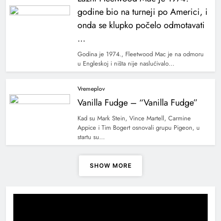
godine bio na turneji po Americi, i
onda se klupko počelo odmotavati
…
Godina je 1974., Fleetwood Mac je na odmoru
u Engleskoj i ništa nije naslućivalo…
Vremeplov
Vanilla Fudge – “Vanilla Fudge”
Kad su Mark Stein, Vince Martell, Carmine
Appice i Tim Bogert osnovali grupu Pigeon, u
startu su…
SHOW MORE