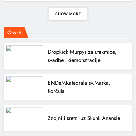
SHOW MORE
Osvrti
Dropkick Murpys za utakmice,
svadbe i demonstracije
ENDeM
Katedrala sv.Marka,
Korčula
Znojni i sretni uz Skunk Anansie