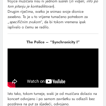
trojice muzičara nisu ni jednom susreli (
ili vidjeli, info po
tom pitanju je kontradiktoran
).
Drugim riječima, svatko je snimao svoje dionice
zasebno. To je u to vrijeme tumačeno potrebom za
„
specifičnim zvukom
“, da bi tokom vremena ipak
isplivalo o čemu se radilo.
The Police – “Synchronicity I”
Isto tako, tokom turneje, svaki je od muzičara dolazio na
koncert odvojeno i po samom završetku su odlazili bez
pozdrava na put za sljedeći, odvojeno.