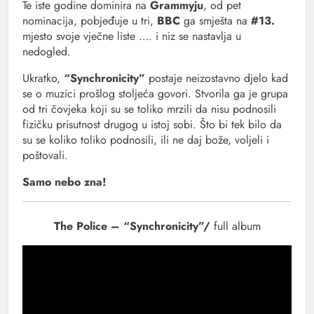
Te iste godine dominira na
Grammyju
, od pet
nominacija, pobjeđuje u tri,
BBC
ga smješta na
#13.
mjesto svoje vječne liste …. i niz se nastavlja u
nedogled.
Ukratko,
“Synchronicity”
postaje neizostavno djelo kad
se o muzici prošlog stoljeća govori. Stvorila ga je grupa
od tri čovjeka koji su se toliko mrzili da nisu podnosili
fizičku prisutnost drugog u istoj sobi. Što bi tek bilo da
su se koliko toliko podnosili, ili ne daj bože, voljeli i
poštovali.
Samo nebo zna!
The Police – “Synchronicity”/
full album