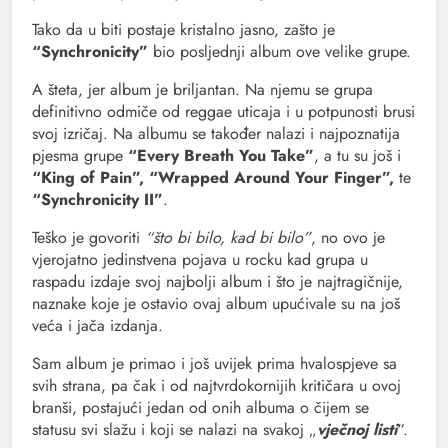
Tako da u biti postaje kristalno jasno, zašto je
“Synchronicity”
bio posljednji album ove velike grupe.
A šteta, jer album je briljantan. Na njemu se grupa
definitivno odmiče od reggae uticaja i u potpunosti brusi
svoj izričaj. Na albumu se također nalazi i najpoznatija
pjesma grupe
“Every Breath You Take”
, a tu su još i
“King of Pain”, “Wrapped Around Your Finger”,
te
“Synchronicity II”
.
Teško je govoriti
“što bi bilo, kad bi bilo”
, no ovo je
vjerojatno jedinstvena pojava u rocku kad grupa u
raspadu izdaje svoj najbolji album i što je najtragičnije,
naznake koje je ostavio ovaj album upućivale su na još
veća i jača izdanja.
Sam album je primao i još uvijek prima hvalospjeve sa
svih strana, pa čak i od najtvrdokornijih kritičara u ovoj
branši, postajući jedan od onih albuma o čijem se
statusu svi slažu i koji se nalazi na svakoj „
vječnoj listi
“.