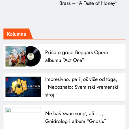
Brass – “A Taste of Honey”
Kolumne
Priča o grupi Beggars Opera i
albumu “Act One”
Impresivno, pa i još više od toga,
“Nepoznato: Svemirski vremenski
stroj”
Ne baš ‘swan song’, ali … ,
Gnidrolog i album “Gnosis”