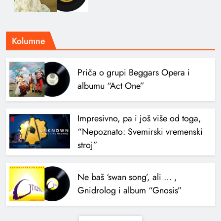
Kolumne
Priča o grupi Beggars Opera i
albumu “Act One”
Impresivno, pa i još više od toga,
“Nepoznato: Svemirski vremenski
stroj”
Ne baš ‘swan song’, ali … ,
Gnidrolog i album “Gnosis”