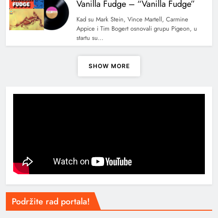
Vanilla Fudge – “Vanilla Fudge”
Kad su Mark Stein, Vince Martell, Carmine
Appice i Tim Bogert osnovali grupu Pigeon, u
startu su…
SHOW MORE
Podržite rad portala!