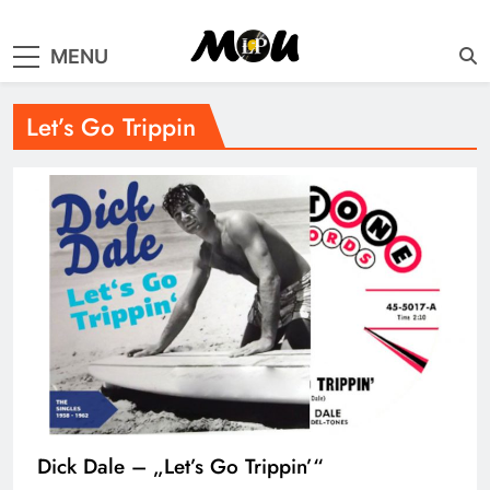
samo muzika i …..
MENU
Let’s Go Trippin
Dick Dale – „Let’s Go Trippin’“