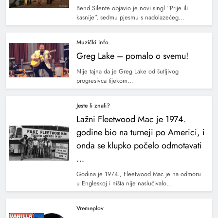
Bend Silente objavio je novi singl “Prije ili
kasnije”, sedmu pjesmu s nadolazećeg…
Muzički info
Greg Lake – pomalo o svemu!
Nije tajna da je Greg Lake od šutljivog
progresivca tijekom…
Jeste li znali?
Lažni Fleetwood Mac je 1974.
godine bio na turneji po Americi, i
onda se klupko počelo odmotavati
…
Godina je 1974., Fleetwood Mac je na odmoru
u Engleskoj i ništa nije naslućivalo…
Vremeplov