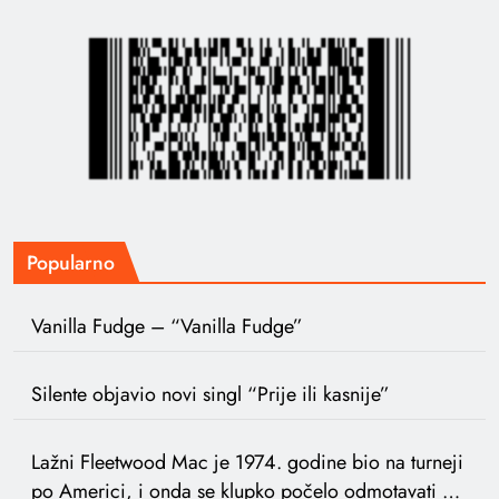
Popularno
Vanilla Fudge – “Vanilla Fudge”
Silente objavio novi singl “Prije ili kasnije”
Lažni Fleetwood Mac je 1974. godine bio na turneji
po Americi, i onda se klupko počelo odmotavati …