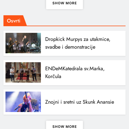
SHOW MORE
Osvrti
Dropkick Murpys za utakmice,
svadbe i demonstracije
ENDeM
Katedrala sv.Marka,
Korčula
Znojni i sretni uz Skunk Anansie
SHOW MORE