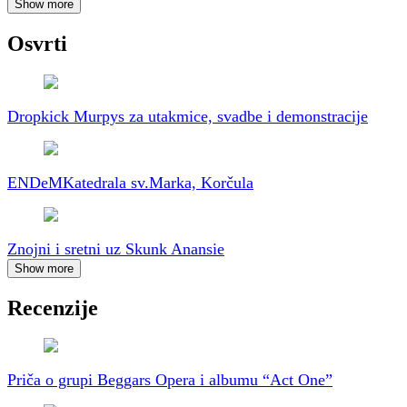
Show more
Osvrti
Dropkick Murpys za utakmice, svadbe i demonstracije
ENDeM
Katedrala sv.Marka, Korčula
Znojni i sretni uz Skunk Anansie
Show more
Recenzije
Priča o grupi Beggars Opera i albumu “Act One”