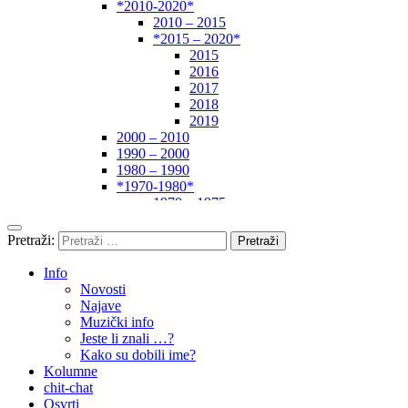
*2010-2020*
2010 – 2015
*2015 – 2020*
2015
2016
2017
2018
2019
2000 – 2010
1990 – 2000
1980 – 1990
*1970-1980*
1970 – 1975
1975 – 1980
1960 – 1970
Pretraži:
1950 – 1960
… – 1950
Info
Autori
Novosti
Najave
Muzički info
Jeste li znali …?
Kako su dobili ime?
Kolumne
chit-chat
Osvrti