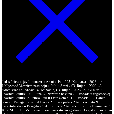
Judas Priest najavili koncert u Areni u Puli / 25. Kolovoza - 2026. -/-
Hollywood Vampires nastupaju u Puli u Areni / 03. Rujna – 2026. -/-
Wilco stiže na Tvrđavu sv. Mihovila, 03. Rujna - 2026. -/- GusGus u
Tvornici kulture, 08. Rujna -/- Nazareth nastupa 7. listopada u zagrebačkoj
Tvornici kulture -/- Jethro Tull u Lisinskom / 11. Listopada -/- Danko
Jones u Vintage Industrial Baru / 21. Listopada - 2026. -/- Tito &
Tarantula stižu u Boogaloo / 31. listopada 2026 -/- Tommy Emmanuel /
Kino SC, 5.11. -/- Kamelot sredinom studenog stiže u Boogaloo! -/- Clan