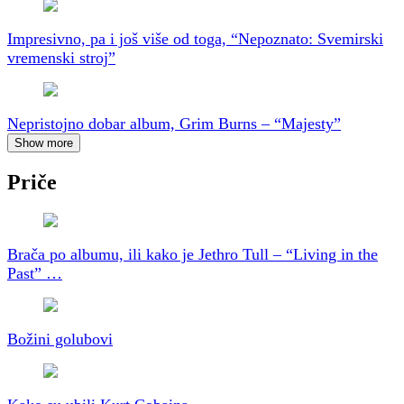
Impresivno, pa i još više od toga, “Nepoznato: Svemirski
vremenski stroj”
Nepristojno dobar album, Grim Burns – “Majesty”
Show more
Priče
Brača po albumu, ili kako je Jethro Tull – “Living in the
Past” …
Božini golubovi