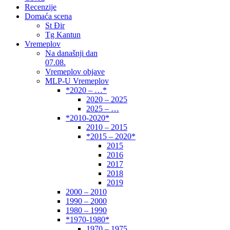
Recenzije
Domaća scena
St Đir
Tg Kantun
Vremeplov
Na današnji dan
07.08.
Vremeplov objave
MLP-U Vremeplov
*2020 – …*
2020 – 2025
2025 – …
*2010-2020*
2010 – 2015
*2015 – 2020*
2015
2016
2017
2018
2019
2000 – 2010
1990 – 2000
1980 – 1990
*1970-1980*
1970 – 1975