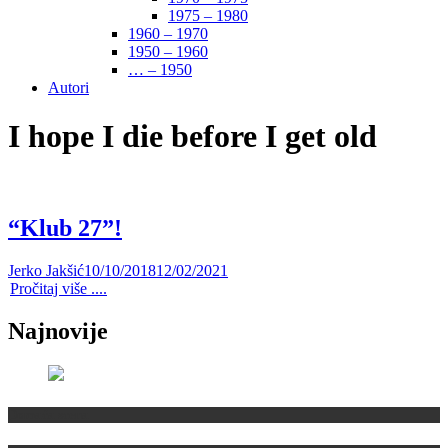
1975 – 1980
1960 – 1970
1950 – 1960
… – 1950
Autori
I hope I die before I get old
“Klub 27”!
Jerko Jakšić
10/10/2018
12/02/2021
Pročitaj više ....
Najnovije
Domaća scena