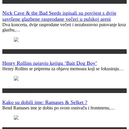
Muzički info
Nick Cave & the Bad Seeds ispisali su povijest s dvije
savršene glazbene rasprodane večeri u pulskoj areni
Dva koncerta, dvije rasprodane večeri i nezaboravno putovanje kroz
glazbu,…
Najave
Henry Rollins najavio knjigu ‘Bait Dog Boy’
Henry Rollins se priprema za objavu memoara koji se fokusiraju…
Kako su dobili ime?
Kako su dobili ime: Ramases & Selket ?
Bend Ramases ime je dobio po svom osnivaču i frontmenu,…