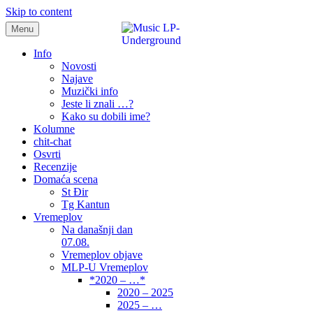
Skip to content
Menu
samo muzika i …..
Info
Novosti
Najave
Muzički info
Jeste li znali …?
Kako su dobili ime?
Kolumne
chit-chat
Osvrti
Recenzije
Domaća scena
St Đir
Tg Kantun
Vremeplov
Na današnji dan
07.08.
Vremeplov objave
MLP-U Vremeplov
*2020 – …*
2020 – 2025
2025 – …