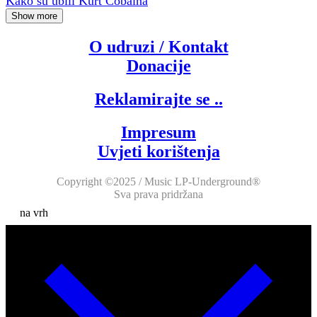
Kako su ubili Kurt Cobaina
Show more
O udruzi / Kontakt
Donacije
Reklamirajte se ..
Impresum
Uvjeti korištenja
Copyright ©2025 / Music LP-Underground®
Sva prava pridržana
na vrh