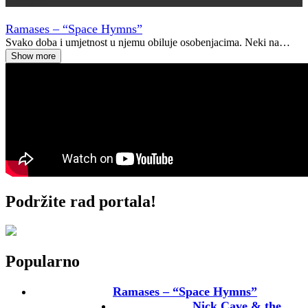
Vremeplov
Ramases – “Space Hymns”
Svako doba i umjetnost u njemu obiluje osobenjacima. Neki na…
Show more
Podržite rad portala!
Popularno
Ramases – “Space Hymns”
Nick Cave & the