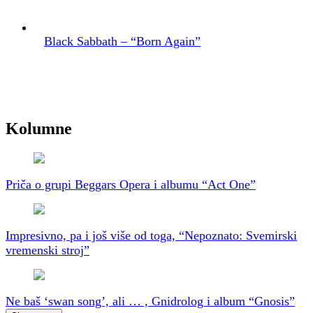
Black Sabbath – “Born Again”
Kolumne
Priča o grupi Beggars Opera i albumu “Act One”
Impresivno, pa i još više od toga, “Nepoznato: Svemirski
vremenski stroj”
Ne baš ‘swan song’, ali … , Gnidrolog i album “Gnosis”