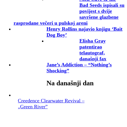
Bad Seeds ispisali su
povijest s dvije
savršene glazbene
rasprodane večeri u pulskoj areni
Henry Rollins najavio knjigu ‘Bait
Dog Boy’
Elisha Gray
patentirao
telautograf,
današnji fax
Jane’s Addiction – “Nothing’s
Shocking”
Na današnji dan
Creedence Clearwater Revival –
„Green River”