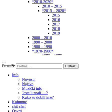
*2010-2020*
2010 – 2015
*2015 – 2020*
2015
2016
2017
2018
2019
2000 – 2010
1990 – 2000
1980 – 1990
*1970-1980*
1970 – 1975
1975 – 1980
1960 – 1970
Pretraži:
1950 – 1960
… – 1950
Info
Autori
Novosti
Najave
Muzički info
Jeste li znali …?
Kako su dobili ime?
Kolumne
chit-chat
Osvrti