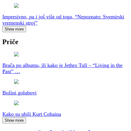
Impresivno, pa i još više od toga, “Nepoznato: Svemirski
vremenski stroj”
Show more
Priče
Brača po albumu, ili kako je Jethro Tull – “Living in the
Past” …
Božini golubovi
Kako su ubili Kurt Cobaina
Show more