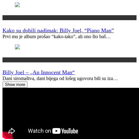
Kako su dobili ime?
Kako su dobili nadimak: Billy Joel, “Piano Man”
Prvi mu je album prošao “kako-tako”, ali ono što baš…
Vremeplov
Billy Joel – „An Innocent Man“
Dani siromaštva, dani bijega od lošeg ugovora bili su iza…
Show more