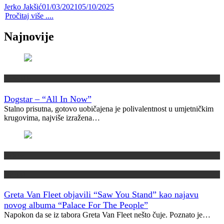
Jerko Jakšić
01/03/2021
05/10/2025
Pročitaj više ....
Najnovije
Recenzije
Dogstar – “All In Now”
Stalno prisutna, gotovo uobičajena je polivalentnost u umjetničkim
krugovima, najviše izražena…
Najave
Novosti
Greta Van Fleet objavili “Saw You Stand” kao najavu
novog albuma “Palace For The People”
Napokon da se iz tabora Greta Van Fleet nešto čuje. Poznato je…