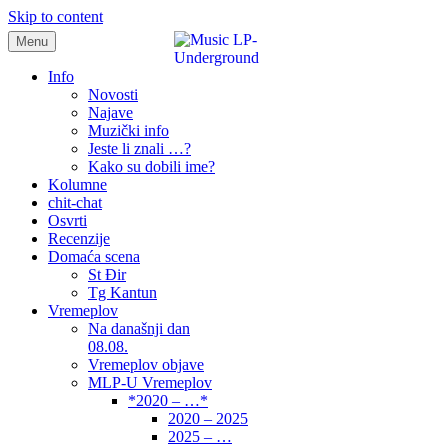
Skip to content
Menu
samo muzika i …..
Info
Novosti
Najave
Muzički info
Jeste li znali …?
Kako su dobili ime?
Kolumne
chit-chat
Osvrti
Recenzije
Domaća scena
St Đir
Tg Kantun
Vremeplov
Na današnji dan
08.08.
Vremeplov objave
MLP-U Vremeplov
*2020 – …*
2020 – 2025
2025 – …