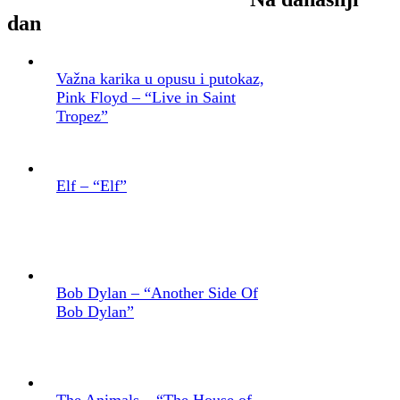
dan
Važna karika u opusu i putokaz,
Pink Floyd – “Live in Saint
Tropez”
Elf – “Elf”
Bob Dylan – “Another Side Of
Bob Dylan”
The Animals – “The House of