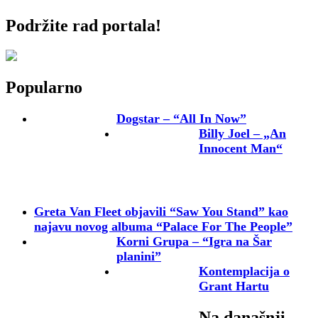
Podržite rad portala!
Popularno
Dogstar – “All In Now”
Billy Joel – „An
Innocent Man“
Greta Van Fleet objavili “Saw You Stand” kao
najavu novog albuma “Palace For The People”
Korni Grupa – “Igra na Šar
planini”
Kontemplacija o
Grant Hartu
Na današnji