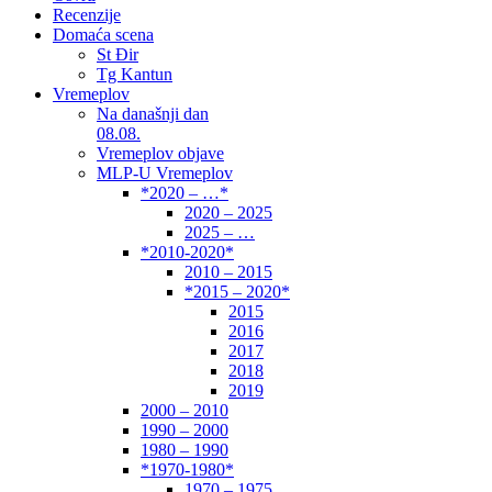
Recenzije
Domaća scena
St Đir
Tg Kantun
Vremeplov
Na današnji dan
08.08.
Vremeplov objave
MLP-U Vremeplov
*2020 – …*
2020 – 2025
2025 – …
*2010-2020*
2010 – 2015
*2015 – 2020*
2015
2016
2017
2018
2019
2000 – 2010
1990 – 2000
1980 – 1990
*1970-1980*
1970 – 1975