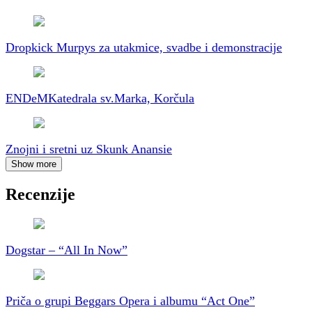
Dropkick Murpys za utakmice, svadbe i demonstracije
ENDeM
Katedrala sv.Marka, Korčula
Znojni i sretni uz Skunk Anansie
Show more
Recenzije
Dogstar – “All In Now”
Priča o grupi Beggars Opera i albumu “Act One”