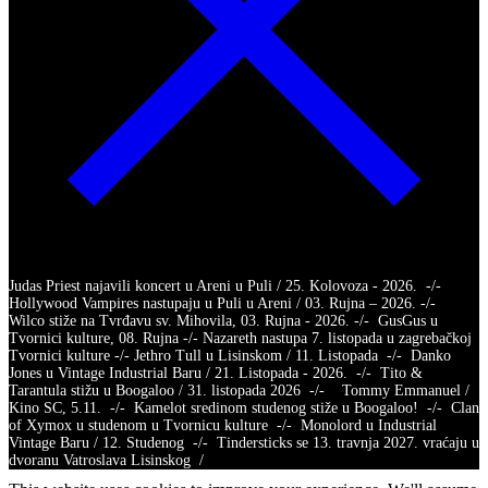
Judas Priest najavili koncert u Areni u Puli / 25. Kolovoza - 2026. -/-
Hollywood Vampires nastupaju u Puli u Areni / 03. Rujna – 2026. -/-
Wilco stiže na Tvrđavu sv. Mihovila, 03. Rujna - 2026. -/- GusGus u
Tvornici kulture, 08. Rujna -/- Nazareth nastupa 7. listopada u zagrebačkoj
Tvornici kulture -/- Jethro Tull u Lisinskom / 11. Listopada -/- Danko
Jones u Vintage Industrial Baru / 21. Listopada - 2026. -/- Tito &
Tarantula stižu u Boogaloo / 31. listopada 2026 -/- Tommy Emmanuel /
Kino SC, 5.11. -/- Kamelot sredinom studenog stiže u Boogaloo! -/- Clan
of Xymox u studenom u Tvornicu kulture -/- Monolord u Industrial
Vintage Baru / 12. Studenog -/- Tindersticks se 13. travnja 2027. vraćaju u
dvoranu Vatroslava Lisinskog /