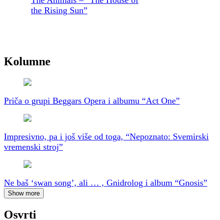
the Rising Sun”
Kolumne
Priča o grupi Beggars Opera i albumu “Act One”
Impresivno, pa i još više od toga, “Nepoznato: Svemirski
vremenski stroj”
Ne baš ‘swan song’, ali … , Gnidrolog i album “Gnosis”
Show more
Osvrti