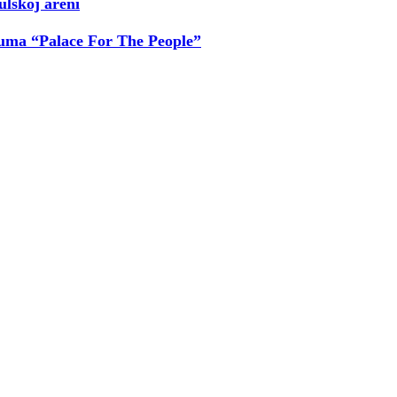
ulskoj areni
buma “Palace For The People”