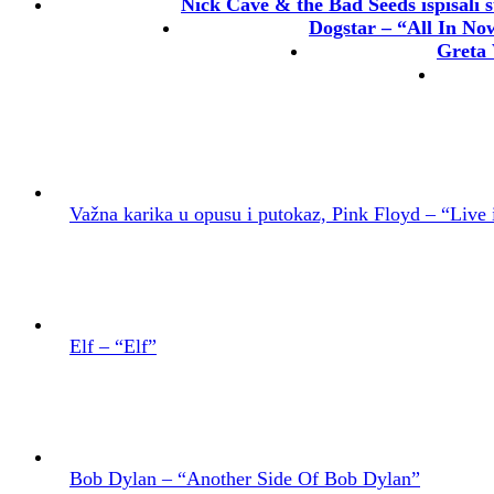
Nick Cave & the Bad Seeds ispisali s
Dogstar – “All In No
Greta 
Važna karika u opusu i putokaz, Pink Floyd – “Live 
Elf – “Elf”
Bob Dylan – “Another Side Of Bob Dylan”