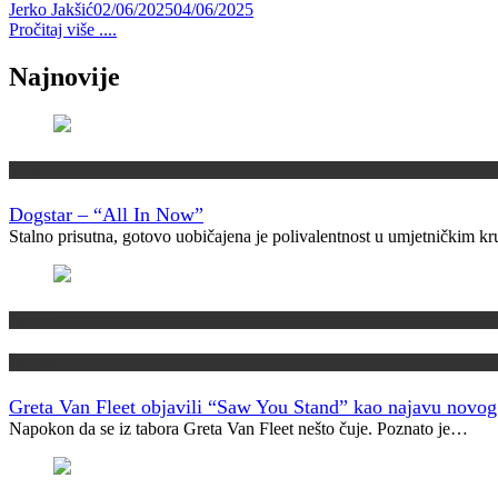
Jerko Jakšić
02/06/2025
04/06/2025
Pročitaj više ....
Najnovije
Recenzije
Dogstar – “All In Now”
Stalno prisutna, gotovo uobičajena je polivalentnost u umjetničkim 
Najave
Novosti
Greta Van Fleet objavili “Saw You Stand” kao najavu novo
Napokon da se iz tabora Greta Van Fleet nešto čuje. Poznato je…