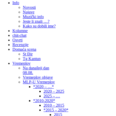
Info
Novosti
Najave
Muzički info
Jeste li znali …?
Kako su dobili ime?
Kolumne
chit-chat
Osvrti
Recenzije
Domaća scena
St Đir
Tg Kantun
Vremeplov
Na današnji dan
08.08.
Vremeplov objave
MLP-U Vremeplov
*2020 – …*
2020 – 2025
2025 – …
*2010-2020*
2010 – 2015
*2015 – 2020*
2015