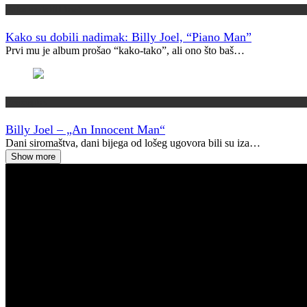
Kako su dobili ime?
Kako su dobili nadimak: Billy Joel, “Piano Man”
Prvi mu je album prošao “kako-tako”, ali ono što baš…
Vremeplov
Billy Joel – „An Innocent Man“
Dani siromaštva, dani bijega od lošeg ugovora bili su iza…
Show more