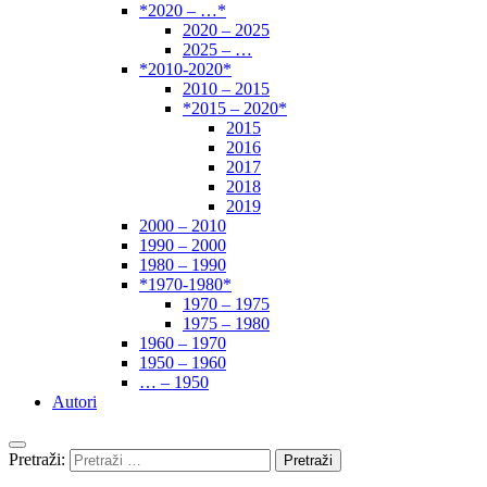
*2020 – …*
2020 – 2025
2025 – …
*2010-2020*
2010 – 2015
*2015 – 2020*
2015
2016
2017
2018
2019
2000 – 2010
1990 – 2000
1980 – 1990
*1970-1980*
1970 – 1975
1975 – 1980
1960 – 1970
1950 – 1960
… – 1950
Autori
Pretraži: