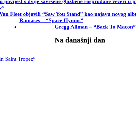
u povijest s dvije savršene glazbene rasprodane večeri u p
w”
Van Fleet objavili “Saw You Stand” kao najavu novog al
Ramases – “Space Hymns”
Gregg Allman – “Back To Macon”
Na današnji dan
in Saint Tropez”