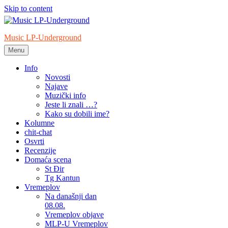
Skip to content
Music LP-Underground
Menu
samo muzika i …..
Info
Novosti
Najave
Muzički info
Jeste li znali …?
Kako su dobili ime?
Kolumne
chit-chat
Osvrti
Recenzije
Domaća scena
St Đir
Tg Kantun
Vremeplov
Na današnji dan
08.08.
Vremeplov objave
MLP-U Vremeplov