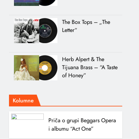
The Box Tops – „The
Letter“
Herb Alpert & The
Tijuana Brass – “A Taste
of Honey”
Kolumne
Priča o grupi Beggars Opera
i albumu “Act One”