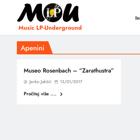
In
Music LP-Underground
samo muzika i …..
Apenini
Museo Rosenbach – “Zarathustra”
Jerko Jakšić
13/01/2017
Pročitaj više ....