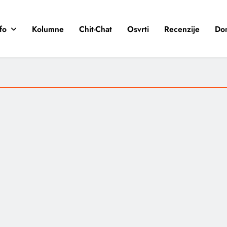
fo
Kolumne
Chit-Chat
Osvrti
Recenzije
Do