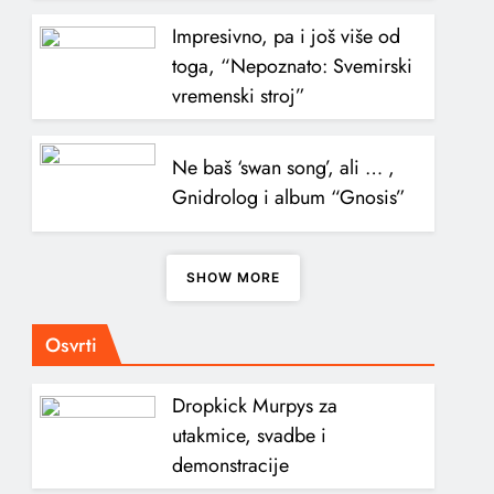
Impresivno, pa i još više od
toga, “Nepoznato: Svemirski
vremenski stroj”
Ne baš ‘swan song’, ali … ,
Gnidrolog i album “Gnosis”
SHOW MORE
Osvrti
Dropkick Murpys za
utakmice, svadbe i
demonstracije