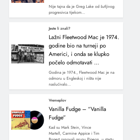
Nije tajna da je Greg Lake od šutljivog
progresivca tijekom…
Jeste li znali?
Lažni Fleetwood Mac je 1974.
godine bio na turneji po
Americi, i onda se klupko
počelo odmotavati …
Godina je 1974., Fleetwood Mac je na
odmoru u Engleskoj i ništa nije
naslućivalo…
Vremeplov
Vanilla Fudge – “Vanilla
Fudge”
Kad su Mark Stein, Vince
Martell, Carmine Appice i Tim
Bogert osnovali grupu Pigeon, u startu