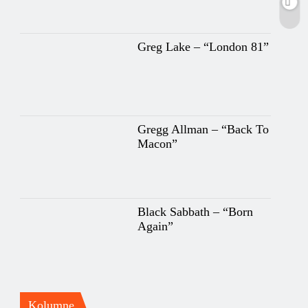
Greg Lake – “London 81”
Gregg Allman – “Back To
Macon”
Black Sabbath – “Born
Again”
Kolumne