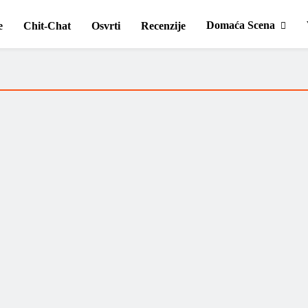
Domaća Scena
e
Chit-Chat
Osvrti
Recenzije
Pink Floyd – “Dark Side of the Moon”
Jerko Jakšić
01/03/2024
Pročitaj više ....