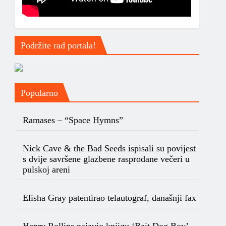
Podržite rad portala!
Popularno
Ramases – “Space Hymns”
Nick Cave & the Bad Seeds ispisali su povijest
s dvije savršene glazbene rasprodane večeri u
pulskoj areni
Elisha Gray patentirao telautograf, današnji fax
Henry Rollins najavio knjigu ‘Bait Dog Boy’