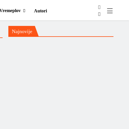
Vremeplov
Autori
Najnovije
Domaća scena
Muzički info
Nick Cave & the Bad Seeds
ispisali su povijest s dvije
savršene glazbene rasprodane
večeri u pulskoj areni